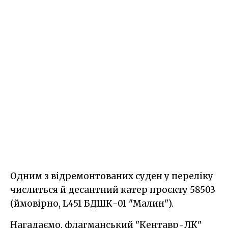
Одним з відремонтованих суден у переліку
числиться й десантний катер проєкту 58503
(ймовірно, L451 БДШК-01 "Малин").
Нагадаємо, флагманський "Кентавр-ЛК"