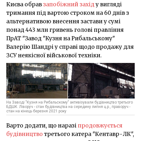
Києва обрав
запобіжний захід
у вигляді
тримання під вартою строком на 60 днів з
альтернативою внесення застави у сумі
понад 443 млн гривень голові правління
ПрАТ "Завод "Кузня на Рибальському"
Валерію Шандрі у справі щодо продажу для
ЗСУ неякісної військової техніки.
На Заводі "Кузня на Рибальскому" активізували будівництво третього
БДШК. Ліворуч - стан будівництва на середину липня ц.р., праворуч -
стан на кінець березня 2021 року
Варто додати, що наразі
продовжується
будівництво
третього катера "Кентавр-ЛК",