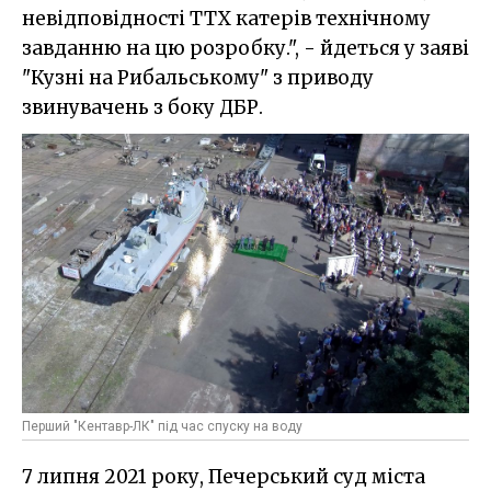
невідповідності ТТХ катерів технічному
завданню на цю розробку.", - йдеться у заяві
"Кузні на Рибальському" з приводу
звинувачень з боку ДБР.
Перший "Кентавр-ЛК" під час спуску на воду
7 липня 2021 року, Печерський суд міста