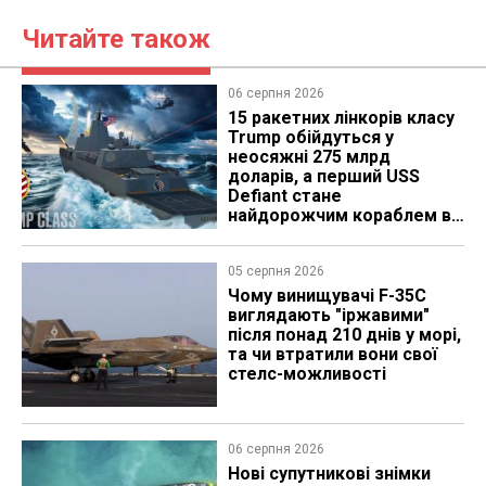
Читайте також
06 серпня 2026
15 ракетних лінкорів класу
Trump обійдуться у
неосяжні 275 млрд
доларів, а перший USS
Defiant стане
найдорожчим кораблем в
історії
05 серпня 2026
Чому винищувачі F-35C
виглядають "іржавими"
після понад 210 днів у морі,
та чи втратили вони свої
стелс-можливості
06 серпня 2026
Нові супутникові знімки