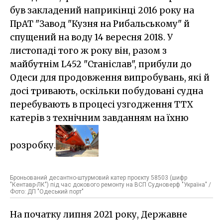
був закладений наприкінці 2016 року на
ПрАТ "Завод "Кузня на Рибальському" й
спущений на воду 14 вересня 2018. У
листопаді того ж року він, разом з
майбутнім L452 "Станіслав", прибули до
Одеси для продовження випробувань, які й
досі тривають, оскільки побудовані судна
перебувають в процесі узгодження ТТХ
катерів з технічним завданням на їхню
розробку.
Броньований десантно-штурмовий катер проєкту 58503 (шифр
"Кентавр-ЛК") під час докового ремонту на ВСП Судноверф "Україна" /
Фото: ДП "Одеський порт"
На початку липня 2021 року, Державне