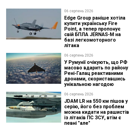
06 серпень 2026
Edge Group раніше хотіла
купити українську Fire
Point, а тепер пропонує
свій БПЛА JERNAS-M на
базі легкомоторного
літака
06 серпень 2026
У Румунії очікують, що РФ
масово вдарить по району
Рені-Галац реактивними
дронами, скориставшись
унікальною нагодою
06 серпень 2026
JDAM LR на 550 км пішов у
серію, його без проблем
можна кидати на рашистів
із літаків ПС ЗСУ, втім є
певні "але"