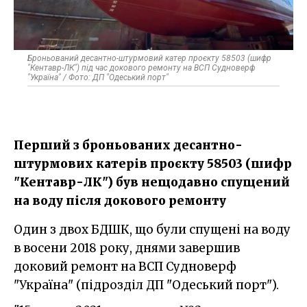
Броньований десантно-штурмовий катер проєкту 58503 (шифр
"Кентавр-ЛК") під час докового ремонту на ВСП Судноверф
"Україна" / Фото: ДП "Одеський порт"
Перший з броньованих десантно-
штурмових катерів проєкту 58503 (шифр
"Кентавр-ЛК") був нещодавно спущений
на воду після докового ремонту
Один з двох БДШК, що були спущені на воду
в восени 2018 року, днями завершив
доковий ремонт на ВСП Судноверф
"Україна" (підрозділ ДП "Одеський порт").