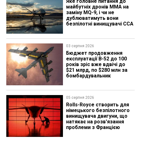
Яке головне питання до
майбутніх дронів MMA на
заміну MQ-9, і чи не
дублюватимуть вони
безпілотні винищувачі CCA
03 серпня 2026
Бюджет продовження
експлуатації B-52 до 100
років зріс вже вдвічі до
$21 млрд, по $280 млн за
бомбардувальник
05 серпня 2026
Rolls-Royce створить для
німецького безпілотного
винищувача двигуни, що
натякає на розв'язання
проблеми з Францією