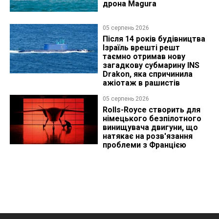
дрона Magura
05 серпень 2026
Після 14 років будівництва
Ізраїль врешті решт
таємно отримав нову
загадкову субмарину INS
Drakon, яка спричинила
ажіотаж в рашистів
05 серпень 2026
Rolls-Royce створить для
німецького безпілотного
винищувача двигуни, що
натякає на розв'язання
проблеми з Францією