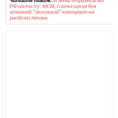
Читайте також:
М’янма отримала від
РФ шість Су-30СМ, і схоже що це був
останній "легальний" контракт на
російські літаки