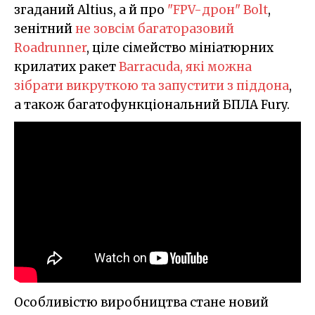
згаданий Altius, а й про
"FPV-дрон" Bolt
,
зенітний
не зовсім багаторазовий
Roadrunner
, ціле сімейство мініатюрних
крилатих ракет
Barracuda, які можна
зібрати викруткою та запустити з піддона
,
а також багатофункціональний БПЛА Fury.
Особливістю виробництва стане новий