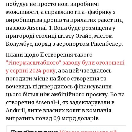
побудує не просто нові виробничі
можливості, а справжню гіга-фабрику з
виробництва дронів та крилатих ракет під
назвою Arsenal-1. Вона буде розміщена у
пригороді столиці штату Огайо, містом
Колумбус, поряд з аеропортом Рікенбекер.
Плани щодо її створення такого
"гіпермасштабного" заводу були оголошені
у серпні 2024 року
, а за цей час вдалось
погодити місце на його створення та
вочевидь підтвердилось фінансування
цього більш ніж амбіційного проєкту. Бо на
створення Arsenal-1, як задекларували в
Anduril, лише власних коштів компанія
витратить понад 0,9 млрд доларів.