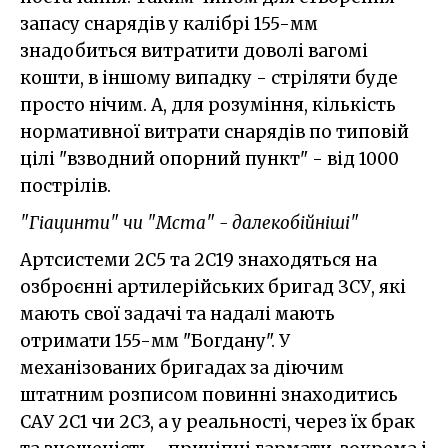
запасу снарядів у калібрі 155-мм
знадобиться витратити доволі вагомі
кошти, в іншому випадку - стріляти буде
просто нічим. А, для розуміння, кількість
нормативної витрати снарядів по типовій
цілі "взводний опорний пункт" - від 1000
пострілів.
"Гіацинти" чи "Мста" - далекобійніші"
Артсистеми 2С5 та 2С19 знаходяться на
озброєнні артилерійських бригад ЗСУ, які
мають свої задачі та надалі мають
отримати 155-мм "Богдану". У
механізованих бригадах за діючим
штатним розписом повинні знаходитись
САУ 2С1 чи 2С3, а у реальності, через їх брак