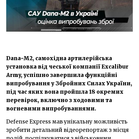
Dana-M2, самохідна артилерійська
установка від чеської компанії Excalibur
Army, успішно завершила функційні
випробування у Збройних Силах України,
під час яких вона пройшла 18 окремих
перевірок, включно з ходовими та
вогневими випробуваннями.
Defense Express мав унікальну можливість
зробити детальний відеорепортаж з місця
подій, поспілкуватися з військовими,