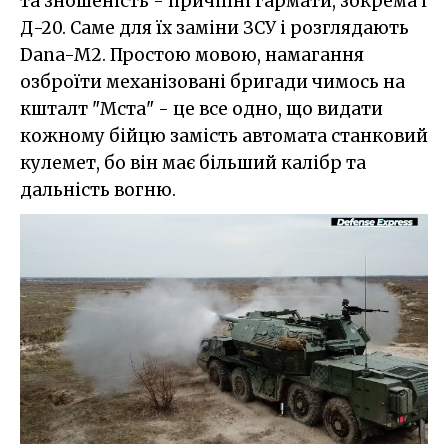
та зношеність - причіпні гармати, зокрема і
Д-20. Саме для їх заміни ЗСУ і розглядають
Dana-M2. Простою мовою, намагання
озброїти механізовані бригади чимось на
кшталт "Мста" - це все одно, що видати
кожному бійцю замість автомата станковий
кулемет, бо він має більший калібр та
дальність вогню.