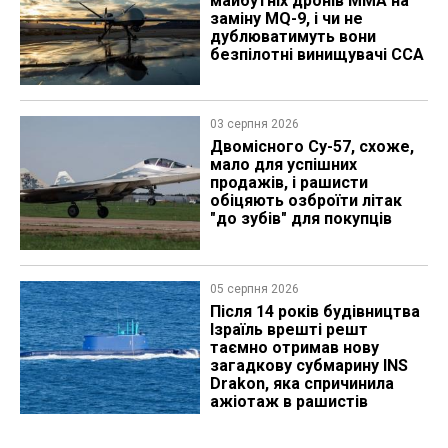
майбутніх дронів MMA на
заміну MQ-9, і чи не
дублюватимуть вони
безпілотні винищувачі CCA
03 серпня 2026
Двомісного Су-57, схоже,
мало для успішних
продажів, і рашисти
обіцяють озброїти літак
"до зубів" для покупців
05 серпня 2026
Після 14 років будівництва
Ізраїль врешті решт
таємно отримав нову
загадкову субмарину INS
Drakon, яка спричинила
ажіотаж в рашистів