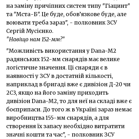
на заміну причіпних систем типу "Гіацинт"
та "Мста-Б". Це буде, обов’язкове буде, але
воювати треба зараз", - полковник ЗСУ
Сергій Мусієнко.
"Навіщо нам 152-мм?"
"Можливість використання у Dana-M2
радянських 152-мм снарядів має велике
логістичне значення. Ці снаряди є в
наявності у ЗСУ в достатній кількості,
наприклад в бригаді вже є дивізіон Д-20 чи
2С3, якщо на його заміну приходить
дивізіон Dana-M2, то для неї на складі вже є
боєприпаси. До того ж в Україні зараз немає
виробництва 155-мм снарядів, а для
створення їх запасу необхідно витратити
значні кошти та час", - полковник ЗСУ