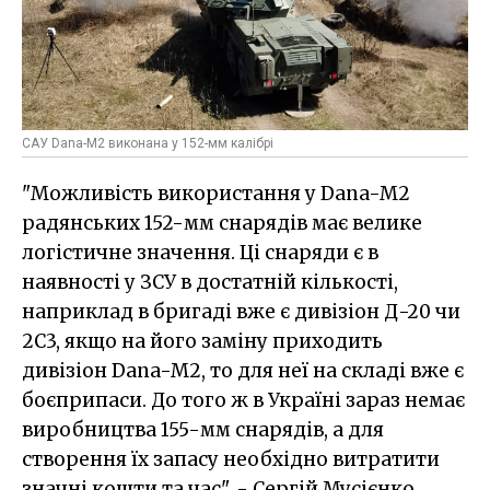
САУ Dana-M2 виконана у 152-мм калібрі
"Можливість використання у Dana-M2
радянських 152-мм снарядів має велике
логістичне значення. Ці снаряди є в
наявності у ЗСУ в достатній кількості,
наприклад в бригаді вже є дивізіон Д-20 чи
2С3, якщо на його заміну приходить
дивізіон Dana-M2, то для неї на складі вже є
боєприпаси. До того ж в Україні зараз немає
виробництва 155-мм снарядів, а для
створення їх запасу необхідно витратити
значні кошти та час", - Сергій Мусієнко.