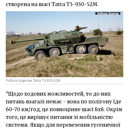
створена на шасі Tatra T3-930-52M.
Робота підвіски Tatra T3-930-52M
"Щодо ходових можливостей, то до них
питань взагалі немає - вона по полігону їде
60-70 км/год, це повноцінне шасі 8х8. Окрім
того, це вирішує питання зі мобільністю
системи. Якщо для перевезення гусеничної