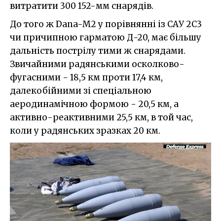
витратити 300 152-мм снарядів.
До того ж Dana-M2 у порівнянні із САУ 2С3
чи причипною гарматою Д-20, має більшу
дальність пострілу тими ж снарядами.
Звичайними радянськими осколково-
фугасними - 18,5 км проти 17,4 км,
далекобійними зі спеціальною
аеродинамічною формою - 20,5 км, а
активно-реактивними 25,5 км, в той час,
коли у радянських зразках 20 км.