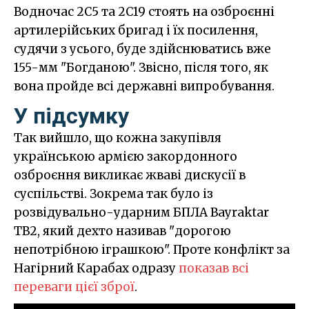
Водночас 2С5 та 2С19 стоять на озброєнні
артилерійських бригад і їх посилення,
судячи з усього, буде здійснюватись вже
155-мм "Богданою". Звісно, після того, як
вона пройде всі державні випробування.
У підсумку
Так вийшло, що кожна закупівля
українською армією закордонного
озброєння викликає жваві дискусії в
суспільстві. Зокрема так було із
розвідувально-ударним БПЛА Bayraktar
TB2, який дехто називав "дорогою
непотрібною іграшкою". Проте конфлікт за
Нагірний Карабах одразу
показав всі
переваги цієї зброї
.