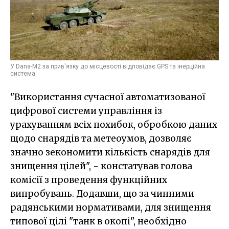
У Dana-M2 за прив'язку до місцевості відповідає GPS та інерційна
система
"Використання сучасної автоматизованої
цифрової системи управління із
урахуванням всіх похибок, обробкою даних
щодо снарядів та метеоумов, дозволяє
значно зекономити кількість снарядів для
знищення цілей", - констатував голова
комісії з проведення функційних
випробувань. Додавши, що за чинними
радянськими нормативами, для знищення
типової цілі "танк в окопі", необхідно