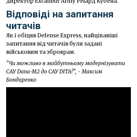
директор Excalibur Army Річард Кубена.
Відповіді на запитання
читачів
Як і обіцяв Defense Express, найцікавіші
запитання від читачів були задані
військовим та зброярам.
"Чи можливо в майбутньому модернізувати
САУ Dana-M2 до САУ DITA?", - Максим
Бондаренко