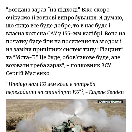
"Богдана зараз "на підході". Вже скоро
очікуємо її вогневі випробування. Я думаю,
що якщо все буде добре, то в нас буде і
власна колісна САУ у 155-мм калібрі. Вона на
початку буде йти на посилення та згодом і
на заміну причіпних систем типу "Гіацинт"
та "Мста-Б". Це буде, обов’язкове буде, але
воювати треба зараз", - полковник ЗСУ
Сергій Мусієнко.
"Навіщо нам 152 мм коли є потреба
переходити на стандарт 155"?, - Eugene Senden