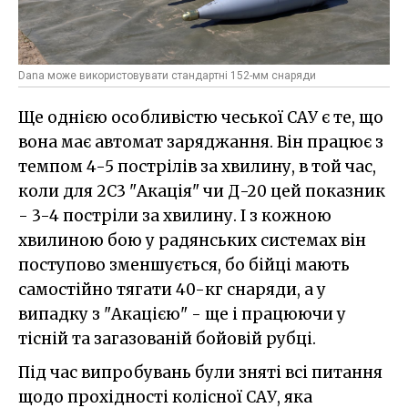
Dana може використовувати стандартні 152-мм снаряди
Ще однією особливістю чеської САУ є те, що
вона має автомат заряджання. Він працює з
темпом 4-5 пострілів за хвилину, в той час,
коли для 2С3 "Акація" чи Д-20 цей показник
- 3-4 постріли за хвилину. І з кожною
хвилиною бою у радянських системах він
поступово зменшується, бо бійці мають
самостійно тягати 40-кг снаряди, а у
випадку з "Акацією" - ще і працюючи у
тісній та загазованій бойовій рубці.
Під час випробувань були зняті всі питання
щодо прохідності колісної САУ, яка