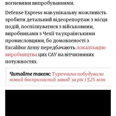
вогневими випробуваннями.
Defense Express мав унікальну можливість
зробити детальний відеорепортаж з місця
подій, поспілкуватися з військовими,
виробниками з Чехії та українськими
промисловцями, бо домовленості з
Excalibur Army передбачають
локалізацію
виробництва
цих САУ на вітчизняних
потужностях.
Читайте також:
Туреччина побудувала
новий боєприпасний завод: за рік і $25 млн