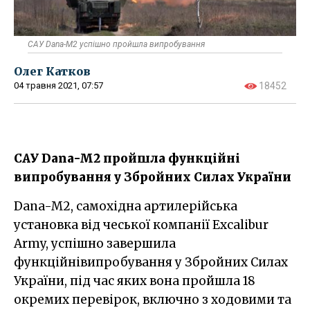
САУ Dana-M2 успішно пройшла випробування
Олег Катков
04 травня 2021, 07:57
18452
САУ Dana-M2 пройшла функційні
випробування у Збройних Силах України
Dana-M2, самохідна артилерійська
установка від чеської компанії Excalibur
Army, успішно завершила
функційнівипробування у Збройних Силах
України, під час яких вона пройшла 18
окремих перевірок, включно з ходовими та