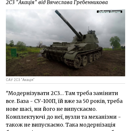
2С3 "Акація" від Вячеслава Гребенникова
САУ 2С3 "Акація"
"Модернізувати 2С3… Там треба замінити
все. База - СУ-100П, їй вже за 50 років, треба
нове шасі, ми його не випускаємо.
Комплектуючі до неї, вузли та механізми -
також не випускаємо. Така модернізація