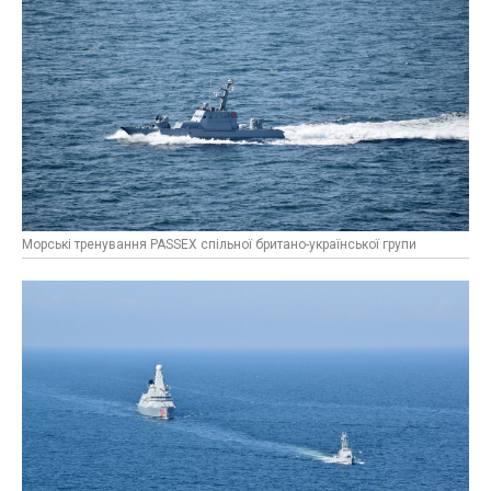
Морські тренування PASSEX спільної британо-української групи