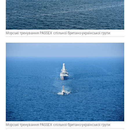
Морські тренування PASSEX спільної британо-української групи
Морські тренування PASSEX спільної британо-української групи