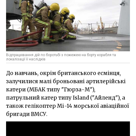
Відпрацювання дій по боротьбі з пожежею на борту корабля та
локалізації її наслідків
До навчань, окрім британського есмінця,
залучилися малі броньовані артилерійські
катери (МБАК типу "Гюрза-М"),
патрульний катер типу Island ("Айленд"), а
також гелікоптер Мі-14 морської авіаційної
бригади ВМСУ.