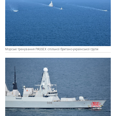
Морські тренування PASSEX спільної британо-української групи