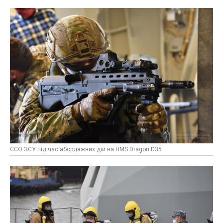
ССО ЗСУ під час абордажних дій на HMS Dragon D35