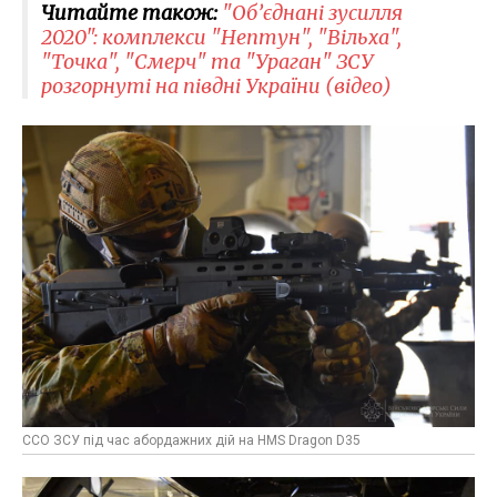
Читайте також:
"Об’єднані зусилля
2020": комплекси "Нептун", "Вільха",
"Точка", "Смерч" та "Ураган" ЗСУ
розгорнуті на півдні України (відео)
ССО ЗСУ під час абордажних дій на HMS Dragon D35