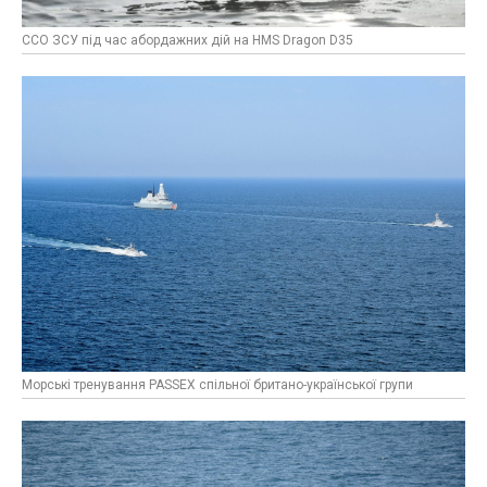
ССО ЗСУ під час абордажних дій на HMS Dragon D35
Морські тренування PASSEX спільної британо-української групи