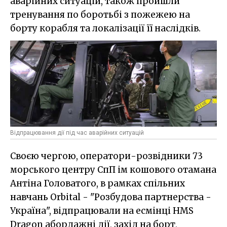
аварійних ситуацій, також пройшли
тренування по боротьбі з пожежею на
борту корабля та локалізації її наслідків.
Відпрацювання дії під час аварійних ситуацій
Своєю чергою, оператори-розвідники 73
морського центру СпП ім кошового отамана
Антіна Головатого, в рамках спільних
навчань Orbital - "Розбудова партнерства -
Україна", відпрацювали на есмінці HMS
Dragon абордажні дії, захід на борт,