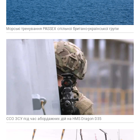
Морські тренування PASSEX спільної британо-української групи
ССО ЗСУ під час абордажних дій на HMS Dragon D35