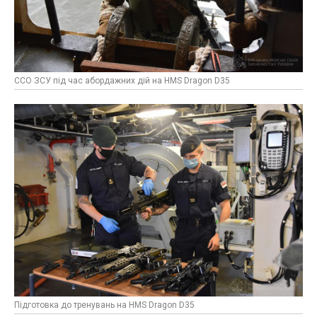
ССО ЗСУ під час абордажних дій на HMS Dragon D35
Підготовка до тренувань на HMS Dragon D35