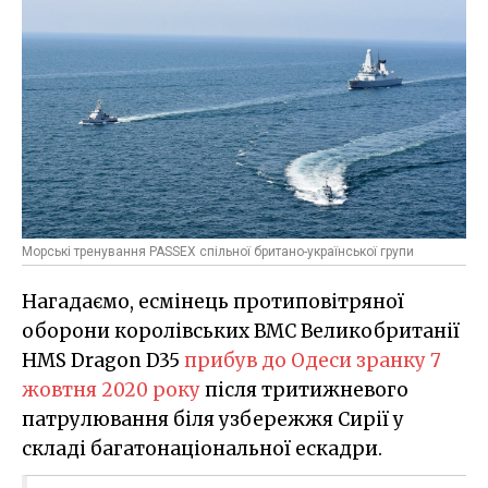
Морські тренування PASSEX спільної британо-української групи
Нагадаємо, есмінець протиповітряної
оборони королівських ВМС Великобританії
HMS Dragon D35
прибув до Одеси зранку 7
жовтня 2020 року
після тритижневого
патрулювання біля узбережжя Сирії у
складі багатонаціональної ескадри.