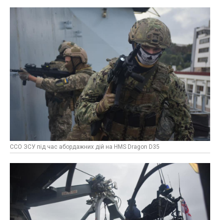
ССО ЗСУ під час абордажних дій на HMS Dragon D35