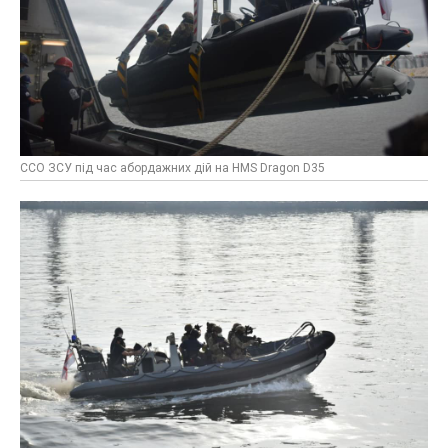
ССО ЗСУ під час абордажних дій на HMS Dragon D35