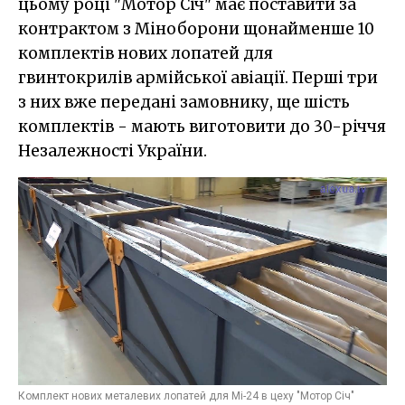
цьому році "Мотор Січ" має поставити за
контрактом з Міноборони щонайменше 10
комплектів нових лопатей для
гвинтокрилів армійської авіації. Перші три
з них вже передані замовнику, ще шість
комплектів - мають виготовити до 30-річчя
Незалежності України.
Комплект нових металевих лопатей для Мі-24 в цеху "Мотор Січ"