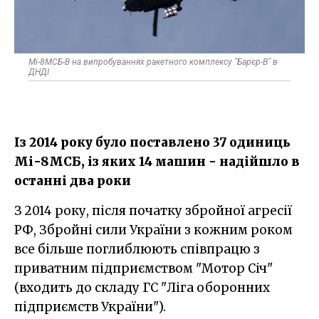
Мі-8МСБ-В на випробуваннях ракетного комплексу "Барєр-В" в
ДНДІ
Із 2014 року було поставлено 37 одиниць
Мі-8МСБ, із яких 14 машин - надійшло в
останні два роки
З 2014 року, після початку збройної агресії
РФ, Збройні сили України з кожним роком
все більше поглиблюють співпрацю з
приватним підприємством "Мотор Січ"
(входить до складу ГС "Ліга оборонних
підприємств України").