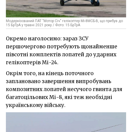
Модернізований ПАТ "Мотор Січ" гелікоптер Мі-8МСБ-В, що прибув до
15 БрТрА у травні 2021 року / Фото: 15 БрТрА
Окремо наголосимо: зараз ЗСУ
першочергово потребують щонайменше
півсотні комплектів лопатей до ударних
гелікоптерів Мі-24.
Окрім того, на кінець поточного
заплановано завершення випробувань
композитних лопатей несучого гвинта для
багатоцільових Мі-8, які теж необхідні
українському війську.