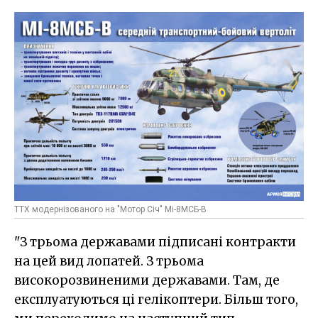
ТТХ модернізованого на "Мотор Січ" Мі-8МСБ-В
"З трьома державами підписані контракти
на цей вид лопатей. З трьома
високорозвиненими державами. Там, де
експлуатуються ці гелікоптери. Більш того,