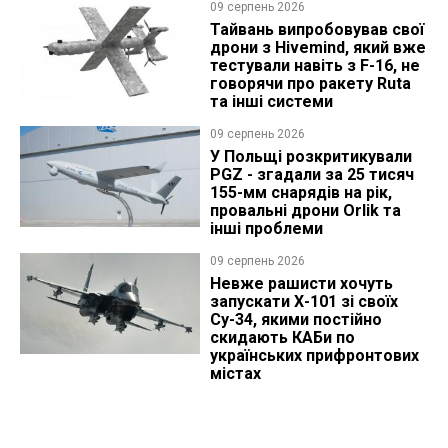
09 серпень 2026
Тайвань випробовував свої
дрони з Hivemind, який вже
тестували навіть з F-16, не
говорячи про ракету Ruta
та інші системи
09 серпень 2026
У Польщі розкритикували
PGZ - згадали за 25 тисяч
155-мм снарядів на рік,
провальні дрони Orlik та
інші проблеми
09 серпень 2026
Невже рашисти хочуть
запускати Х-101 зі своїх
Су-34, якими постійно
скидають КАБи по
українських прифронтових
містах