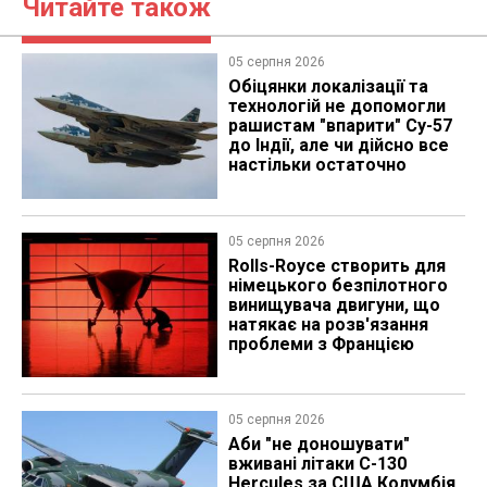
Читайте також
05 серпня 2026
Обіцянки локалізації та
технологій не допомогли
рашистам "впарити" Су-57
до Індії, але чи дійсно все
настільки остаточно
05 серпня 2026
Rolls-Royce створить для
німецького безпілотного
винищувача двигуни, що
натякає на розв'язання
проблеми з Францією
05 серпня 2026
Аби "не доношувати"
вживані літаки C-130
Hercules за США Колумбія