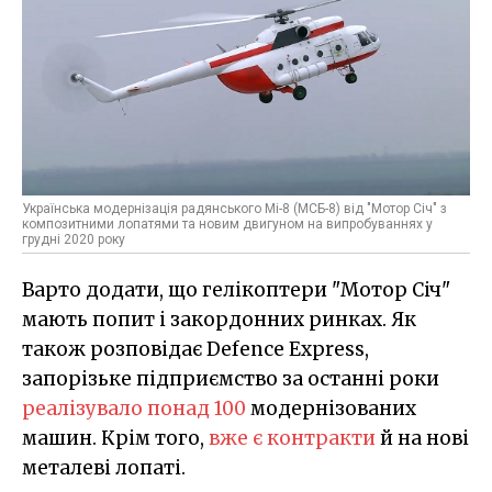
Українська модернізація радянського Мі-8 (МСБ-8) від "Мотор Січ" з
композитними лопатями та новим двигуном на випробуваннях у
грудні 2020 року
Варто додати, що гелікоптери "Мотор Січ"
мають попит і закордонних ринках. Як
також розповідає Defence Express,
запорізьке підприємство за останні роки
реалізувало понад 100
модернізованих
машин. Крім того,
вже є контракти
й на нові
металеві лопаті.