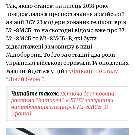
Так, якщо станом на кінець 2018 року
повідомлялося про постачання армійській
авіації ЗСУ 23 модернізованих гелікоптерів
Мі-8МСБ, то на сьогодні відомо вже про 37
Мі-8МСБ та Мі-8МСБ-В, які були
відвантажені замовнику в лиці
Міноборони. Тобто за останні два роки
українські військові отримали 14 оновлених
машин, йдеться у цій
публікації порталу
"Лівий берег".
Читайте також:
Летюча броньована
ракетна "батарея": в ДНДІ завершили
випробування спецверсії Мі-8МСБ-В
(фото)