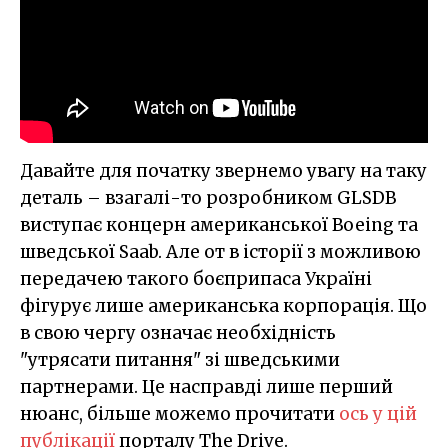
Давайте для початку звернемо увагу на таку
деталь – взагалі-то розробником GLSDB
виступає концерн американської Boeing та
шведської Saab. Але от в історії з можливою
передачею такого боєприпаса Україні
фігурує лише американська корпорація. Що
в свою чергу означає необхідність
"утрясати питання" зі шведськими
партнерами. Це насправді лише перший
нюанс, більше можемо прочитати
ось у цій
публікації
порталу The Drive.