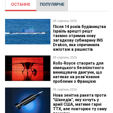
ОСТАННЄ
ПОПУЛЯРНЕ
05 серпень 2026
Після 14 років будівництва
Ізраїль врешті решт
таємно отримав нову
загадкову субмарину INS
Drakon, яка спричинила
ажіотаж в рашистів
05 серпень 2026
Rolls-Royce створить для
німецького безпілотного
винищувача двигуни, що
натякає на розв'язання
проблеми з Францією
05 серпень 2026
Нова зенітна ракета проти
"Шахедів", яку хочуть у
армії США, матиме гарні
ТТХ, але повторює ту саму