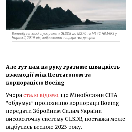
Випробувальний пуск ракети GLSDB до M270 та M142 HIMARS у
Норвегії, 2019 рік, зображення з відкритих джерел
Але тут нам на руку гратиме швидкість
взаємодії між Пентагоном та
корпорацією Boeing
Учора
стало відомо
, що Міноборони США
"обдумує" пропозицію корпорації Boeing
передати Збройним Силам України
високоточну систему GLSDB, поставка може
відбутись весною 2023 року.