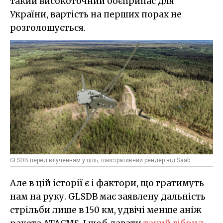
такий високоточний боєприпас для
України, вартість на перших порах не
розголошується.
GLSDB перед влученням у ціль, ілюстративний рендер від Saab
Але в цій історії є і фактори, що гратимуть
нам на руку. GLSDB має заявлену дальність
стрільби лише в 150 км, удвічі менше аніж