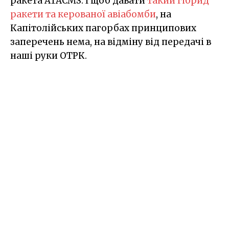
ракета ATACMS. І щоб давати
такий гібрид
ракети та керованої авіабомби
, на
Капітолійських пагорбах принципових
заперечень нема, на відміну від передачі в
наші руки ОТРК.