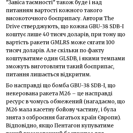
"Завіса таємності" також буде і над
питанням вартості кожного такого
високоточного боєприпасу. Автори The
Drive стверджують, що кожна GBU-38 SDB-I
коштує лише 40 тисяч доларів, при тому що
вартість ракети GMLRS може сягати 100
тисяч доларів. Але скільки по факту
коштуватиме один GLSDB, і якими темпами
зможуть виготовляти такий боєприпас,
питання лишається відкритим.
Бо насправді що бомба GBU-38 SDB-I, що
некерована ракета M26 – це насправді
ресурс в чомусь обмежений (нагадаємо, що
M26 мала касетну бойову частину, і була
знята з озброєння багатьох країн Європи).
Відповідно, якщо Пентагон купуватиме