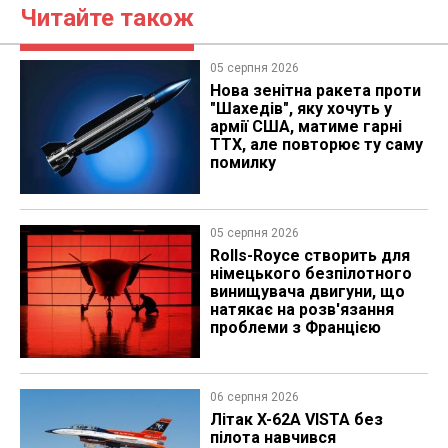
Читайте також
05 серпня 2026
Нова зенітна ракета проти
"Шахедів", яку хочуть у
армії США, матиме гарні
ТТХ, але повторює ту саму
помилку
05 серпня 2026
Rolls-Royce створить для
німецького безпілотного
винищувача двигуни, що
натякає на розв'язання
проблеми з Францією
06 серпня 2026
Літак X-62A VISTA без
пілота навчився