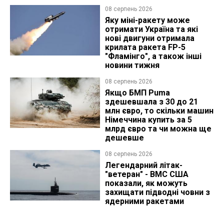
08 серпень 2026
Яку міні-ракету може
отримати Україна та які
нові двигуни отримала
крилата ракета FP-5
"Фламінго", а також інші
новини тижня
08 серпень 2026
Якщо БМП Puma
здешевшала з 30 до 21
млн євро, то скільки машин
Німеччина купить за 5
млрд євро та чи можна ще
дешевше
08 серпень 2026
Легендарний літак-
"ветеран" - ВМС США
показали, як можуть
захищати підводні човни з
ядерними ракетами