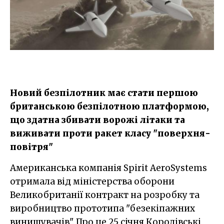
Новий безпілотник має стати першою
британською безпілотною платформою,
що здатна збивати ворожі літаки та
виживати проти ракет класу "поверхня-
повітря"
Американська компанія Spirit AeroSystems
отримала від міністерства оборони
Великобританії контракт на розробку та
виробництво прототипа "безекіпажних
винищувачів". Про це 25 січня Королівські