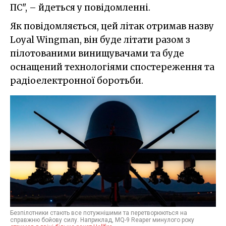
ПС", – йдеться у повідомленні.
Як повідомляється, цей літак отримав назву
Loyal Wingman, він буде літати разом з
пілотованими винищувачами та буде
оснащений технологіями спостереження та
радіоелектронної боротьби.
Безпілотники стають все потужнішими та перетворюються на
справжню бойову силу. Наприклад, MQ-9 Reaper минулого року