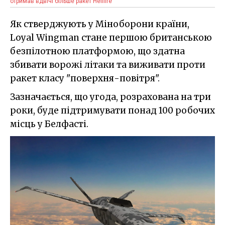
отримав вдвічі більше ракет Hellfire
Як стверджують у Міноборони країни,
Loyal Wingman стане першою британською
безпілотною платформою, що здатна
збивати ворожі літаки та виживати проти
ракет класу "поверхня-повітря".
Зазначається, що угода, розрахована на три
роки, буде підтримувати понад 100 робочих
місць у Белфасті.