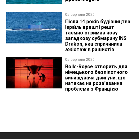
05 серпень 2026
Після 14 років будівництва
Ізраїль врешті решт
таємно отримав нову
загадкову субмарину INS
Drakon, яка спричинила
ажіотаж в рашистів
05 серпень 2026
Rolls-Royce створить для
німецького безпілотного
винищувача двигуни, що
натякає на розв'язання
проблеми з Францією