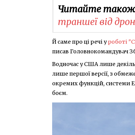
Читайте також
траншеї від дрон
Й саме про ці речі у
роботі "С
писав Головнокомандувач З
Водночас у США лише декіль
лише першої версії, з обмеж
окремих функцій, системи 
боєм.