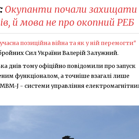
:
Окупанти почали захищати
ів, й мова не про окопний РЕБ
учасна позиційна війна та як у ній перемогти"
бройних Сил України Валерій Залужний.
ка днів тому офіційно повідомили про запуск
еним функціоналом, а точніше взагалі лише
EMBM-J - системи управління електромагнітн