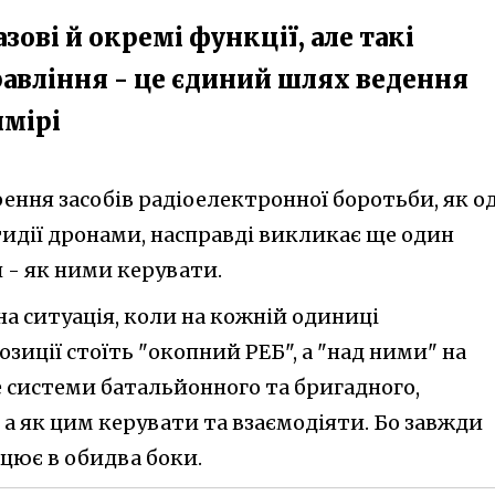
зові й окремі функції, але такі
авління - це єдиний шлях ведення
имірі
ення засобів радіоелектронної боротьби, як о
тидії дронами, насправді викликає ще один
 - як ними керувати.
а ситуація, коли на кожній одиниці
зиції стоїть "окопний РЕБ", а "над ними" на
системи батальйонного та бригадного,
а як цим керувати та взаємодіяти. Бо завжди
цює в обидва боки.