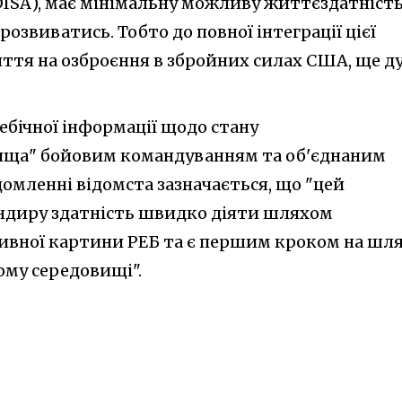
ISA), має мінімальну можливу життєздатність
озвиватись. Тобто до повної інтеграції цієї
ття на озброєння в збройних силах США, ще д
ебічної інформації щодо стану
ища" бойовим командуванням та об'єднаним
омленні відомста зазначається, що "цей
андиру здатність швидко діяти шляхом
ативної картини РЕБ та є першим кроком на шл
ому середовищі".