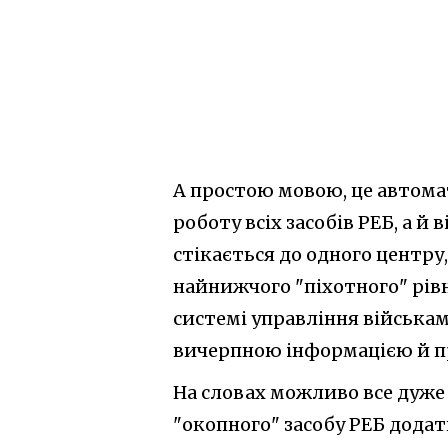
А простою мовою, це автома
роботу всіх засобів РЕБ, а й
стікається до одного центру
найнижчого "піхотного" рів
системі управління військам
вичерпною інформацією й пр
На словах можливо все дуже 
"окопного" засобу РЕБ додат