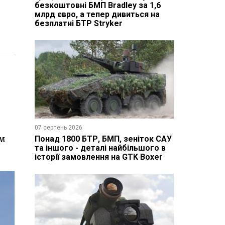
безкоштовні БМП Bradley за 1,6
млрд євро, а тепер дивиться на
безплатні БТР Stryker
07 серпень 2026
им
Понад 1800 БТР, БМП, зеніток САУ
та іншого - деталі найбільшого в
історії замовлення на GTK Boxer