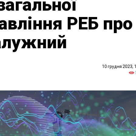
загальної
авління РЕБ про
алужний
10 грудня 2023, 