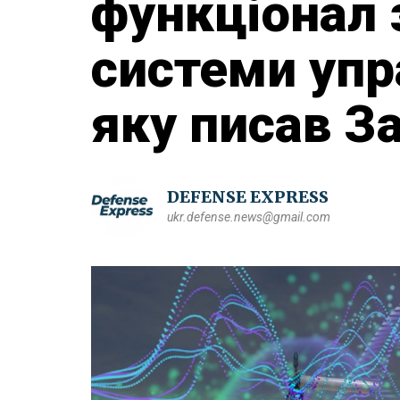
функціонал 
системи упр
яку писав З
DEFENSE EXPRESS
ukr.defense.news@gmail.com