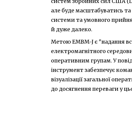
систем збройних сил США (D
але буде масштабуватись та р
системи та умовного прийня
й дуже далеко.
Метою EMBM-J є "надання вс
електромагнітного середов
оперативним групам. У повід
інструмент забезпечує ком
візуалізації загальної опер
до досягнення переваги у ць