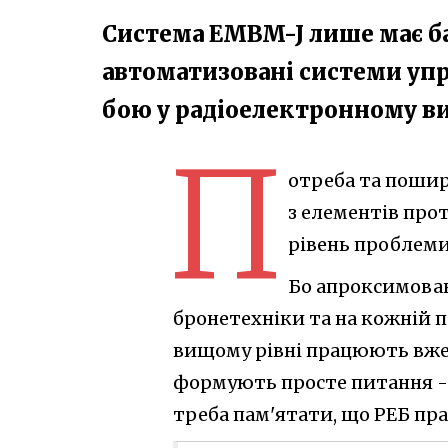
Система EMBM-J​ лише має ба
автоматизовані системи упр
бою у радіоелектронному в
П
отреба та пошир
з елементів про
рівень проблеми
Бо апроксимован
бронетехніки та на кожній по
вищому рівні працюють вже 
формують просте питання - 
треба пам'ятати, що РЕБ пра