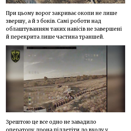
При цьому ворог закриває окопи не лише
звершу, а й з боків. Самі роботи над
облаштуванням таких навісів не завершені
й перекрита лише частина траншей.
Зрештою це все одно не завадило
оператору дрона підлетіти до входу у