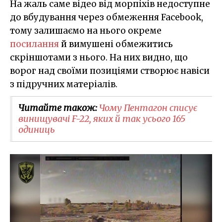
На жаль саме відео від морпіхів недоступне
до вбудування через обмеження Facebook,
тому залишаємо на нього окреме
посилання
й вимушені обмежитись
скріншотами з нього. На них видно, що
ворог над своїми позиціями створює навіси
з підручних матеріалів.
Читайте також:
Чому Пентагон списує
винищувачі F-22, яких й так усього 165
одиниць