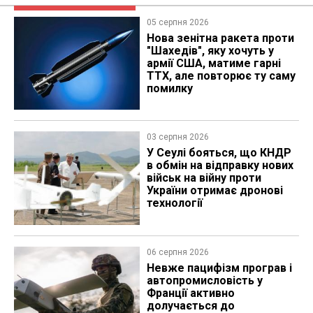
05 серпня 2026
Нова зенітна ракета проти
"Шахедів", яку хочуть у
армії США, матиме гарні
ТТХ, але повторює ту саму
помилку
03 серпня 2026
У Сеулі бояться, що КНДР
в обмін на відправку нових
військ на війну проти
України отримає дронові
технології
06 серпня 2026
Невже пацифізм програв і
автопромисловість у
Франції активно
долучається до