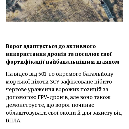
Ворог адаптується до активного
використання дронів та посилює свої
фортифікації найбанальнішим шляхом
На відео від 501-го окремого батальйону
морської піхоти ЗСУ зафіксоване нібито
чергове ураження ворожих позицій за
допомогою FPV-дронів, але воно також
демонструє те, що ворог починає
облаштовувати свої окопи й для захисту від
БПЛА.