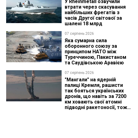
У Rheinmetall озвучили
втрати через скасування
найбільших фрегатів з
часів Другої світової за
шалені 18 млрд
07 серпень 2026
Яка сумарна сила
оборонного союзу за
принципом НАТО між
Туреччиною, Пакистаном
та Саудівською Аравією
07 серпень 2026
"Мангали" на ядерній
палиці Кремля, рашисти
так бояться українських
дронів, що навіть за 7200
км ховають свої атомні
підводні ракетоносії, тож
що видно з космосу