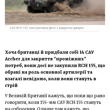
САУ RCH 155. Ілюстративне фото з відкритих джерел
Хоча британці й придбали собі 14 САУ
Archer для закриття "проміжних"
потреб, вони досі не закупили RCH 155, що
обрані на роль основної артилерії та
взагалі невідомо, коли вони стануть в
стрій
У Великій Британії кажуть, що поки що рано
говорити, коли 155-мм САУ RCH 155 стануть
на озброєння. Одначе там кажуть, що