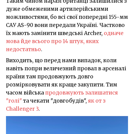
Таким чином наразі британці залишилися з
дуже обмеженими артилерійськими
можливостями, бо всі свої попередні 155-мм
САУ AS-90 вони передали Україні. Частково
їх мають замінити шведські Archer,
одначе
мова йде всього про 14 штук, яких
недостатньо
.
Виходить, що перед нами випадок, коли
навіть попри величезний провал в арсеналі
країни там продовжують довго
розмірковувати як краще закупити. Тим
часом війська
продовжують залишатися
"голі"
та чекати "довгобудів",
як от з
Challenger 3
.