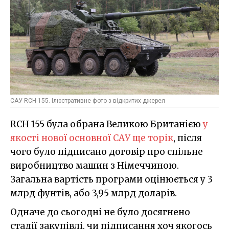
САУ RCH 155. Ілюстративне фото з відкритих джерел
RCH 155 була обрана Великою Британією
у
якості нової основної САУ ще торік
, після
чого було підписано договір про спільне
виробництво машин з Німеччиною.
Загальна вартість програми оцінюється у 3
млрд фунтів, або 3,95 млрд доларів.
Одначе до сьогодні не було досягнено
стадії закупівлі, чи підписання хоч якогось