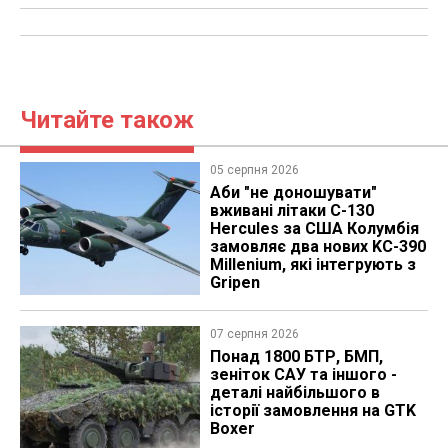
Читайте також
05 серпня 2026
Аби "не доношувати"
вживані літаки C-130
Hercules за США Колумбія
замовляє два нових KC-390
Millenium, які інтегрують з
Gripen
07 серпня 2026
Понад 1800 БТР, БМП,
зеніток САУ та іншого -
деталі найбільшого в
історії замовлення на GTK
Boxer