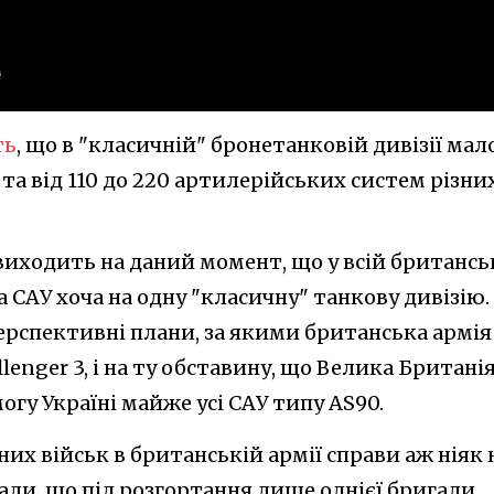
ть
, що в "класичній" бронетанковій дивізії мал
в та від 110 до 220 артилерійських систем різни
виходить на даний момент, що у всій британсь
а САУ хоча на одну "класичну" танкову дивізію.
ерспективні плани, за якими британська армія
enger 3, і на ту обставину, що Велика Британі
огу Україні майже усі САУ типу AS90.
х військ в британській армії справи аж ніяк 
али, що під розгортання лише однієї бригади