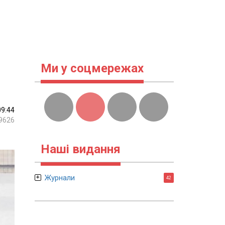
Ми у соцмережах
09:44
9626
Наші видання
Журнали
42