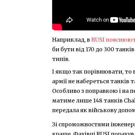
Наприклад, в
RUSI пояснюю
би бути від 170 до 300 танкі
типів.
І якщо так порівнювати, то 
армії не набереться танків т
Особливо з поправкою і на п
матиме лише 148 танків Chall
передала як військову допом
Зі спроможностями інженерни
краще. Фахівці RUSI порахув