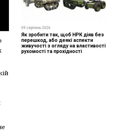
09 серпень 2026
Як зробити так, щоб НРК діяв без
о
перешкод, або деякі аспекти
живучості з огляду на властивості
х
рухомості та прохідності
кій
я
не