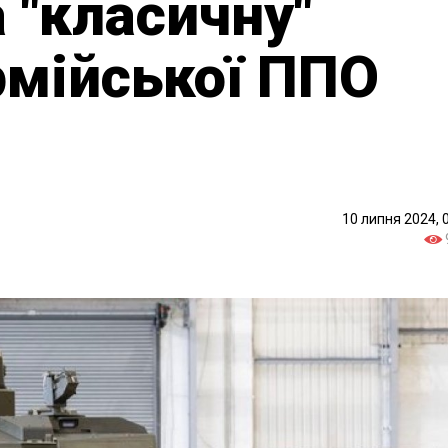
 "класичну"
армійської ППО
10 липня 2024, 