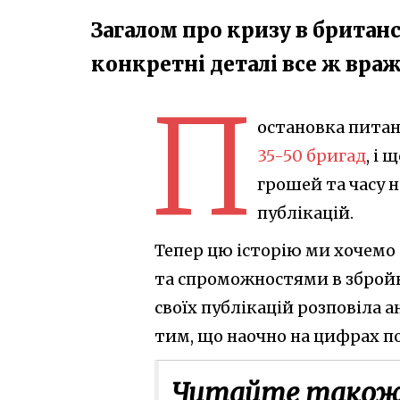
Загалом про кризу в британсь
конкретні деталі все ж вра
П
остановка питан
35-50 бригад
, і
грошей та часу н
публікацій.
Тепер цю історію ми хочемо 
та спроможностями в збройни
своїх публікацій розповіла а
тим, що наочно на цифрах по
Читайте також