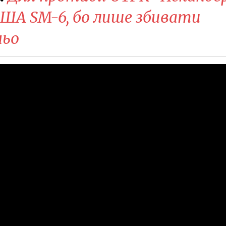
США SM-6, бо лише збивати
ньо