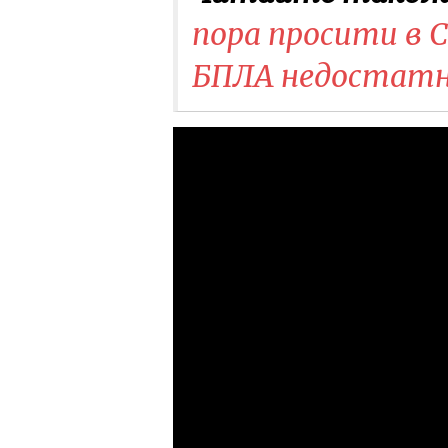
пора просити в 
БПЛА недостат