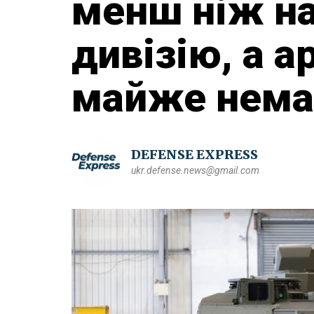
менш ніж на
дивізію, а 
майже нема
DEFENSE EXPRESS
ukr.defense.news@gmail.com