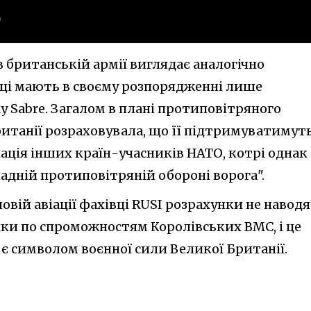
 британській армії виглядає аналогічно
нці мають в своєму розпорядженні лише
y Sabre. Загалом в плані протиповітряного
итанії розраховувала, що її підтримуватимут
іація інших країн-учасників НАТО, котрі однак
адній протиповітряній обороні ворога".
ій авіації фахівці RUSI розрахунки не наводя
ники по спроможностям Королівських ВМС, і це
 є символом воєнної сили Великої Британії.