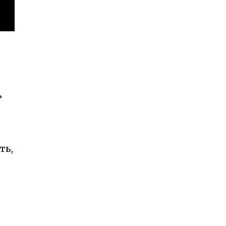
ь
ть,