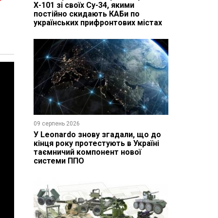
Х-101 зі своїх Су-34, якими
постійно скидають КАБи по
українських прифронтових містах
09 серпень 2026
У Leonardo знову згадали, що до
кінця року протестують в Україні
таємничий компонент нової
системи ППО