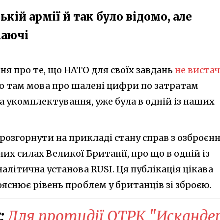
кій армії й так було відомо, але
жаючі
ня про те, що НАТО для своїх завдань
не вистач
 що там мова про шалені цифри по затратам
а укомплектування, уже була в одній із наших
розгорнути на прикладі стану справ з озброєн
х силах Великої Британії, про що в одній із
налітична установа RUSI. Ця публікація цікава
яснює рівень проблем у британців зі зброєю.
:
Для протидії ОТРК "Исканде