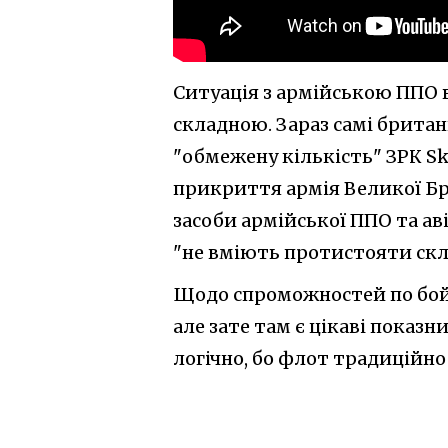
Ситуація з армійською ППО в
складною. Зараз самі брита
"обмежену кількість" ЗРК Sk
прикриття армія Великої Бр
засоби армійської ППО та ав
"не вміють протистояти скл
Щодо спроможностей по бойов
але зате там є цікаві показ
логічно, бо флот традиційно