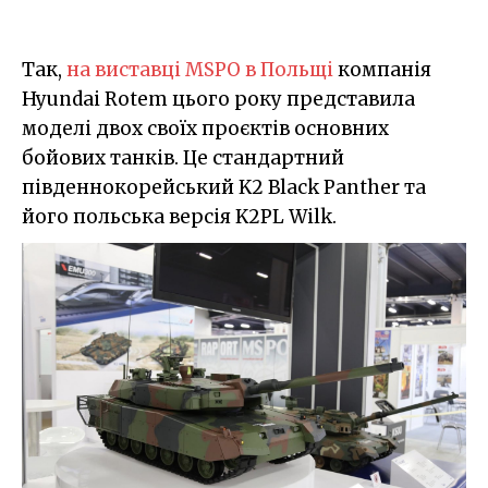
Так,
на виставці MSPO в Польщі
компанія
Hyundai Rotem цього року представила
моделі двох своїх проєктів основних
бойових танків. Це стандартний
південнокорейський K2 Black Panther та
його польська версія K2PL Wilk.