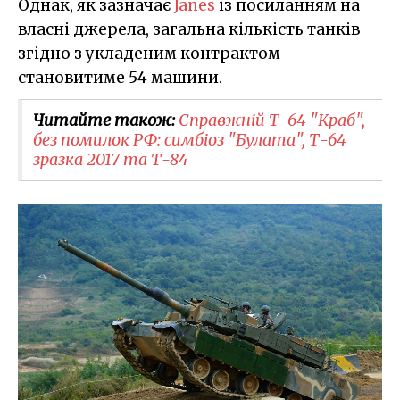
Однак, як зазначає
Janes
із посиланням на
власні джерела, загальна кількість танків
згідно з укладеним контрактом
становитиме 54 машини.
Читайте також:
Справжній Т-64 "Краб",
без помилок РФ: симбіоз "Булата", Т-64
зразка 2017 та Т-84