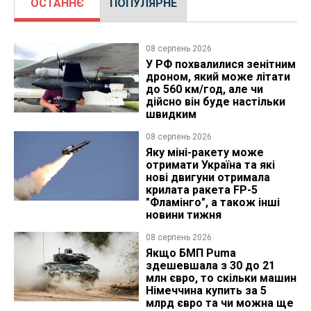
ОСТАННЄ
ПОПУЛЯРНЕ
08 серпень 2026
У РФ похвалилися зенітним
дроном, який може літати
до 560 км/год, але чи
дійсно він буде настільки
швидким
08 серпень 2026
Яку міні-ракету може
отримати Україна та які
нові двигуни отримала
крилата ракета FP-5
"Фламінго", а також інші
новини тижня
08 серпень 2026
Якщо БМП Puma
здешевшала з 30 до 21
млн євро, то скільки машин
Німеччина купить за 5
млрд євро та чи можна ще