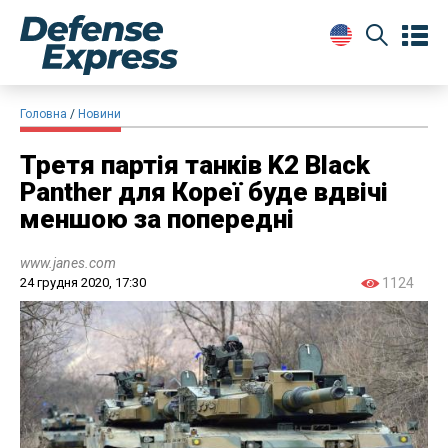
Головна
Новини
Третя партія танків K2 Black
Panther для Кореї буде вдвічі
меншою за попередні
www.janes.com
24 грудня 2020, 17:30
1124