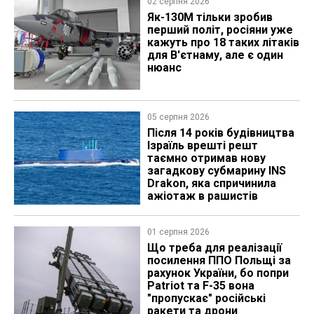
02 серпня 2026
Як-130М тільки зробив
перший політ, росіяни уже
кажуть про 18 таких літаків
для В'єтнаму, але є один
нюанс
05 серпня 2026
Після 14 років будівництва
Ізраїль врешті решт
таємно отримав нову
загадкову субмарину INS
Drakon, яка спричинила
ажіотаж в рашистів
01 серпня 2026
Що треба для реалізації
посилення ППО Польщі за
рахунок України, бо попри
Patriot та F-35 вона
"пропускає" російські
ракети та дрони