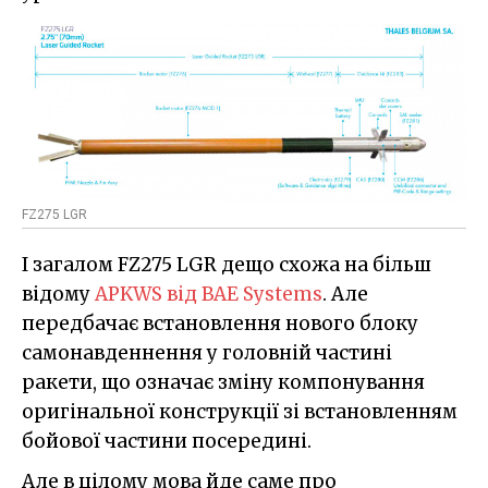
FZ275 LGR
І загалом FZ275 LGR дещо схожа на більш
відому
APKWS від BAE Systems
. Але
передбачає встановлення нового блоку
самонавденнення у головній частині
ракети, що означає зміну компонування
оригінальної конструкції зі встановленням
бойової частини посередині.
Але в цілому мова йде саме про