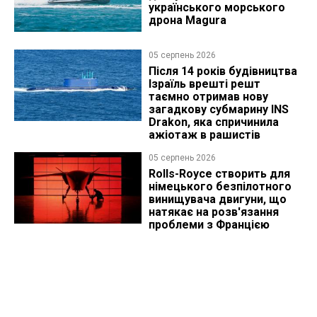
українського морського
дрона Magura
05 серпень 2026
Після 14 років будівництва
Ізраїль врешті решт
таємно отримав нову
загадкову субмарину INS
Drakon, яка спричинила
ажіотаж в рашистів
05 серпень 2026
Rolls-Royce створить для
німецького безпілотного
винищувача двигуни, що
натякає на розв'язання
проблеми з Францією