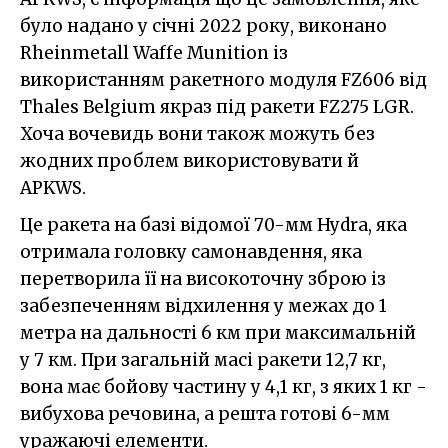
було надано у січні 2022 року, виконано
Rheinmetall Waffe Munition із
використанням ракетного модуля FZ606 від
Thales Belgium якраз під ракети FZ275 LGR.
Хоча вочевидь вони також можуть без
жодних проблем використовувати й
APKWS.
Це ракета на базі відомої 70-мм Hydra, яка
отримала головку самонавдення, яка
перетворила її на високоточну зброю із
забезпеченням відхилення у межах до 1
метра на дальності 6 км при максимальній
у 7 км. При загальній масі ракети 12,7 кг,
вона має бойову частину у 4,1 кг, з яких 1 кг -
вибухова речовина, а решта готові 6-мм
уражаючі елементи.