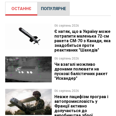
ОСТАННЄ
ПОПУЛЯРНЕ
06 серпень 2026
Є натяк, що в Україну може
потрапити маленька 72-см
ракета CM-70 з Канади, яка
знадобиться проти
реактивних "Шахедів"
06 серпень 2026
Чи взагалі можливо
дронами полювати на
пускові балістичних ракет
"Искандер"
06 серпень 2026
Невже пацифізм програв і
автопромисловість у
Франції активно
долучається до
виробництва зброї