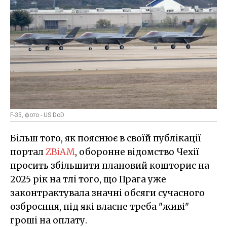
F-35, фото - US DoD
Більш того, як пояснює в своїй публікації
портал
ZBiAM
, оборонне відомство Чехії
просить збільшити плановий кошторис на
2025 рік на тлі того, що Прага уже
законтрактувала значні обсяги сучасного
озброєння, під які власне треба "живі"
гроші на оплату.