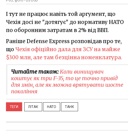
F-35, фото - US DoD
І тут не працює навіть той аргумент, що
Чехія досі не "дотягує" до нормативу НАТО
по оборонним затратам в 2% від ВВП.
Раніше Defense Express розповідав про те,
що
Чехія офіційно дала для ЗСУ на майже
$300 млн, але там безцінна номенклатура.
Читайте також:
Коли винищувач
коштує як три F-35, то це точно привід
для змін, але як можна врятувати шосте
покоління
ТЕГИ
ЛІТАК
НАТО
ТАНК