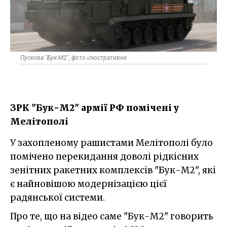
Пускова "Бук-М2", фото ілюстративне
ЗРК "Бук-М2" армії РФ помічені у
Мелітополі
У захопленому рашистами Мелітополі було
помічено перекидання доволі рідкісних
зенітних ракетних комплексів "Бук-М2", які
є найновішою модернізацією цієї
радянської системи.
Про те, що на відео саме "Бук-М2" говорить