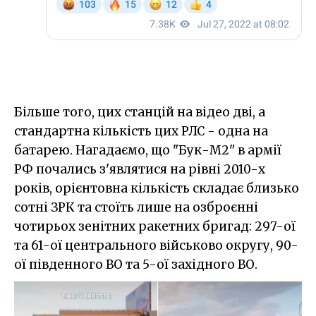
Більше того, цих станцій на відео дві, а
стандартна кількість цих РЛС - одна на
батарею. Нагадаємо, що "Бук-М2" в армії
РФ почались з'являтися на рівні 2010-х
років, орієнтовна кількість складає близько
сотні ЗРК та стоїть лише на озброєнні
чотирьох зенітних ракетних бригад: 297-ої
та 61-ої центрального військово округу, 90-
ої південного ВО та 5-ої західного ВО.