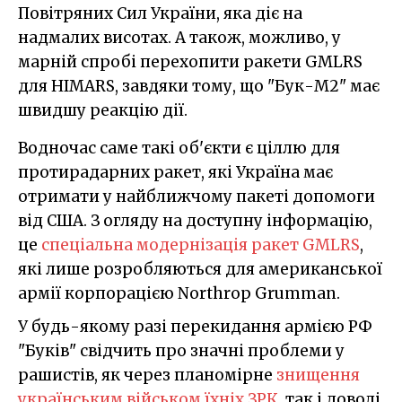
Повітряних Сил України, яка діє на
надмалих висотах. А також, можливо, у
марній спробі перехопити ракети GMLRS
для HIMARS, завдяки тому, що "Бук-М2" має
швидшу реакцію дії.
Водночас саме такі об'єкти є ціллю для
протирадарних ракет, які Україна має
отримати у найближчому пакеті допомоги
від США. З огляду на доступну інформацію,
це
спеціальна модернізація ракет GMLRS
,
які лише розробляються для американської
армії корпорацією Northrop Grumman.
У будь-якому разі перекидання армією РФ
"Буків" свідчить про значні проблеми у
рашистів, як через планомірне
знищення
українським військом їхніх ЗРК
, так і доволі