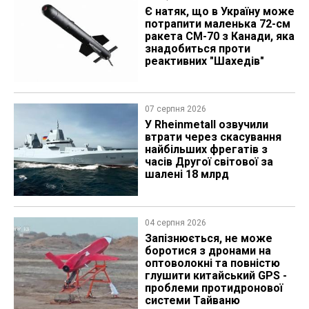
Є натяк, що в Україну може
потрапити маленька 72-см
ракета CM-70 з Канади, яка
знадобиться проти
реактивних "Шахедів"
07 серпня 2026
У Rheinmetall озвучили
втрати через скасування
найбільших фрегатів з
часів Другої світової за
шалені 18 млрд
04 серпня 2026
Запізнюється, не може
боротися з дронами на
оптоволокні та повністю
глушити китайський GPS -
проблеми протидронової
системи Тайваню