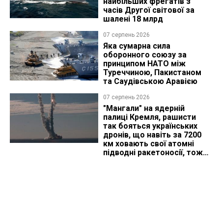
найбільших фрегатів з
часів Другої світової за
шалені 18 млрд
07 серпень 2026
Яка сумарна сила
оборонного союзу за
принципом НАТО між
Туреччиною, Пакистаном
та Саудівською Аравією
07 серпень 2026
"Мангали" на ядерній
палиці Кремля, рашисти
так бояться українських
дронів, що навіть за 7200
км ховають свої атомні
підводні ракетоносії, тож
що видно з космосу