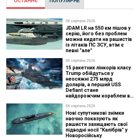
ОСТАННЄ
ПОПУЛЯРНЕ
06 серпень 2026
JDAM LR на 550 км пішов у
серію, його без проблем
можна кидати на рашистів
із літаків ПС ЗСУ, втім є
певні "але"
06 серпень 2026
15 ракетних лінкорів класу
Trump обійдуться у
неосяжні 275 млрд
доларів, а перший USS
Defiant стане
найдорожчим кораблем в
історії
06 серпень 2026
Нові супутникові знімки
наочно показують як
рашисти захищають свої
підводні носії "Калібрів" у
Новоросійську