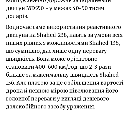
коштує значно дорожче за поршневий
двигун MD550 - у межах 40-50 тисяч
доларів.
Водночас саме використання реактивного
двигуна на Shahed-238, навіть за умови всіх
інших рівних з можливостями Shahed-136,
що сумнівно, дає лише одну перевагу -
швидкість. Вона може орієнтовно
становити 400-600 км/год, що 2-3 рази
більше за максимальну швидкість Shahed-
136. Але платою за це є збільшення вартості
дрона й певною мірою нівелювання його
головної переваги у вигляді дешевого
далекобійного засобу ураження.