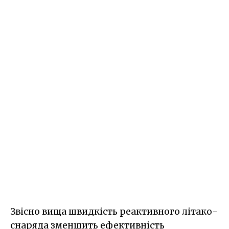
Звісно вища швидкість реактивного літако-
снаряда зменшить ефективність