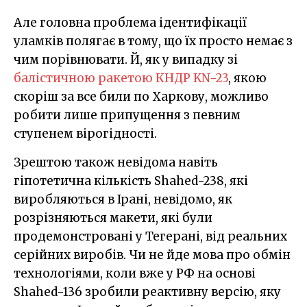
Але головна проблема ідентифікації
уламків полягає в тому, що їх просто немає з
чим порівнювати. Й, як у випадку зі
балістичною ракетою КНДР KN-23
, якою
скоріш за все били по Харкову, можливо
робити лише припущення з певним
ступенем вірогідності.
Зрештою також невідома навіть
гіпотетична кількість Shahed-238, які
виробляються в Ірані, невідомо, як
розрізняються макети, які були
продемонстровані у Тегерані, від реальних
серійних виробів. Чи не йде мова про обмін
технологіями, коли вже у РФ на основі
Shahed-136 зробили реактивну версію, яку