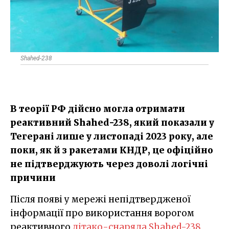
Shahed-238
В теорії РФ дійсно могла отримати
реактивний ​Shahed-238, який показали у
Тегерані лише у листопаді 2023 року, але
поки, як й з ракетами КНДР, це офіційно
не підтверджують через доволі логічні
причини
Після появі у мережі непідтвердженої
інформації про використання ворогом
реактивного
літако-снаряда Shahed-238
,