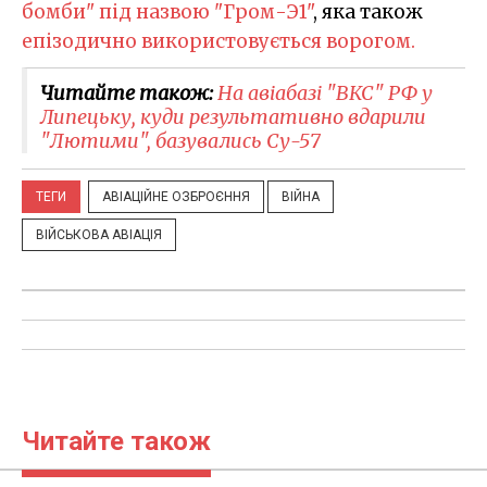
бомби" під назвою "Гром-Э1"
, яка також
епізодично використовується ворогом.
Читайте також:
На авіабазі "ВКС" РФ у
Липецьку, куди результативно вдарили
"Лютими", базувались Су-57
ТЕГИ
АВІАЦІЙНЕ ОЗБРОЄННЯ
ВІЙНА
ВІЙСЬКОВА АВІАЦІЯ
Читайте також