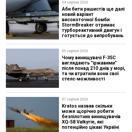
04 серпня 2026
Аби бити рашистів ще далі
новий варіант
високоточної бомби
StormBreaker отримає
турбореактивний двигун і
готується до випробувань
05 серпня 2026
Чому винищувачі F-35C
виглядають "іржавими"
після понад 210 днів у морі,
та чи втратили вони свої
стелс-можливості
07 серпня 2026
Kratos назвав скільки
може щорічно робити
безпілотних винищувачів
XQ-58 Valkyrie, які
потенційно цікаві Україні