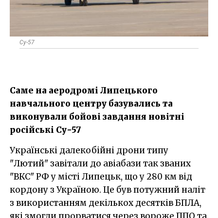
Су-57
Саме на аеродромі Липецького
навчального центру базувались та
виконували бойові завдання новітні
російські Су-57
Українські далекобійні дрони типу
"Лютий" завітали до авіабази так званих
"ВКС" РФ у місті Липецьк, що у 280 км від
кордону з Україною. Це був потужний наліт
з використанням декількох десятків БПЛА,
які змогли прорватися через вороже ППО та