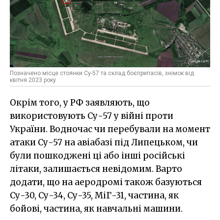
Позначено місце стоянки Су-57 та склад боєприпасів, знімок від
квітня 2023 року
Окрім того, у РФ заявляють, що
використовують Су-57 у війні проти
України. Водночас чи перебували на момент
атаки Су-57 на авіабазі під Липецьком, чи
були пошкоджені ці або інші російські
літаки, залишається невідомим. Варто
додати, що на аеродромі також базуються
Су-30, Су-34, Су-35, МіГ-31, частина, як
бойові, частина, як навчальні машини.