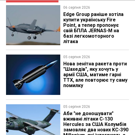
06 серпня 2026
Edge Group раніше хотіла
купити українську Fire
Point, а тепер пропонує
свій БПЛА JERNAS-M на
базі легкомоторного
літака
05 серпня 2026
Нова зенітна ракета проти
"Шахедів", яку хочуть у
армії США, матиме гарні
ТТХ, але повторює ту саму
помилку
05 серпня 2026
Аби "не доношувати"
вживані літаки C-130
Hercules за США Колумбія
замовляє два нових KC-390