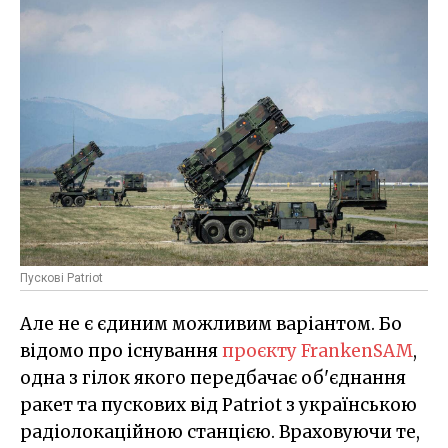
Пускові Patriot
Але не є єдиним можливим варіантом. Бо
відомо про існування
проєкту FrankenSAM
,
одна з гілок якого передбачає об'єднання
ракет та пускових від Patriot з українською
радіолокаційною станцією. Враховуючи те,