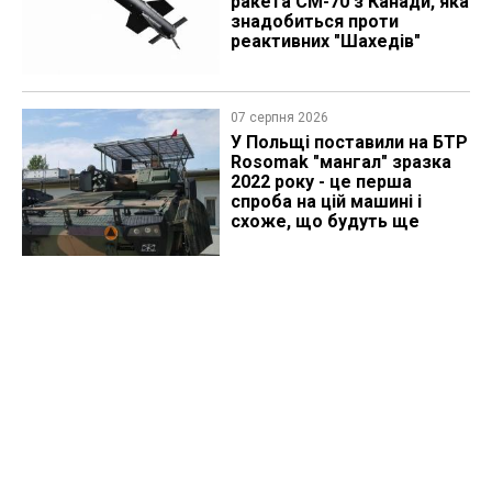
ракета CM-70 з Канади, яка
знадобиться проти
реактивних "Шахедів"
07 серпня 2026
У Польщі поставили на БТР
Rosomak "мангал" зразка
2022 року - це перша
спроба на цій машині і
схоже, що будуть ще