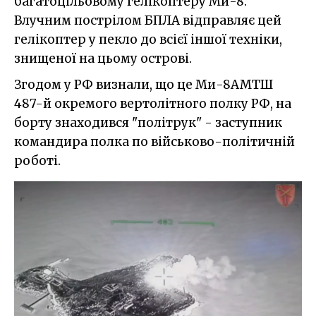
багатоцільовому гелікоптеру Ми-8.
Влучним пострілом БПЛА відправляє цей
гелікоптер у пекло до всієї іншої техніки,
знищеної на цьому острові.
Згодом у РФ визнали, що це Ми-8АМТШ
487-й окремого вертолітного полку РФ, на
борту знаходивcя "політрук" - заступник
командира полка по військово-політичній
роботі.