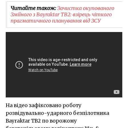
Читайте також:
​Зачистка окупованого
Зміїного з Bayraktar TB2: взірець чіткого
прагматичного планування від ЗСУ
На відео зафіксовано роботу
розвідувально-ударного безпілотника
Bayraktar TB2 по ворожому