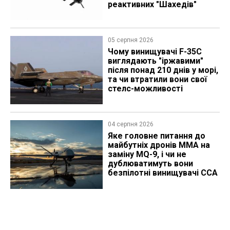
реактивних "Шахедів"
05 серпня 2026
Чому винищувачі F-35C
виглядають "іржавими"
після понад 210 днів у морі,
та чи втратили вони свої
стелс-можливості
04 серпня 2026
Яке головне питання до
майбутніх дронів MMA на
заміну MQ-9, і чи не
дублюватимуть вони
безпілотні винищувачі CCA