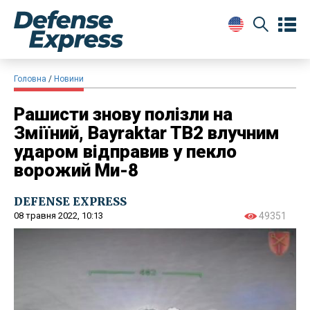
Головна
Новини
Рашисти знову полізли на
Зміїний, Bayraktar TB2 влучним
ударом відправив у пекло
ворожий Ми-8
DEFENSE EXPRESS
08 травня 2022, 10:13
49351