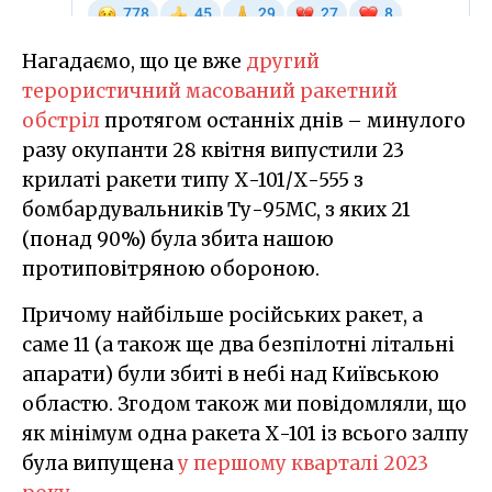
Нагадаємо, що це вже
другий
терористичний масований ракетний
обстріл
протягом останніх днів – минулого
разу окупанти 28 квітня випустили 23
крилаті ракети типу Х-101/Х-555 з
бомбардувальників Ту-95МС, з яких 21
(понад 90%) була збита нашою
протиповітряною обороною.
Причому найбільше російських ракет, а
саме 11 (а також ще два безпілотні літальні
апарати) були збиті в небі над Київською
областю. Згодом також ми повідомляли, що
як мінімум одна ракета Х-101 із всього залпу
була випущена
у першому кварталі 2023