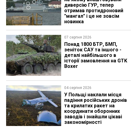
диверсію ГУР, тепер
отримав протидроновий
"мангал" і це не зовсім
новинка
07 серпня 2026
Понад 1800 БТР, БМП,
зеніток САУ та іншого -
деталі найбільшого в
історії замовлення на GTK
Boxer
04 серпня 2026
У Польщі наклали місця
падіння російських дронів
та крилатих ракет на
координати оборонних
заводів і знайшли цікаві
закономірності