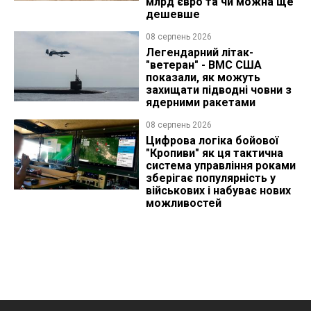
млрд євро та чи можна ще
дешевше
08 серпень 2026
Легендарний літак-
"ветеран" - ВМС США
показали, як можуть
захищати підводні човни з
ядерними ракетами
08 серпень 2026
Цифрова логіка бойової
"Кропиви" як ця тактична
система управління роками
зберігає популярність у
військових і набуває нових
можливостей