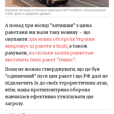
Наземна пускова установка індійської ПКР BrahMos, копії російської
П-800, фото з відкритих джерел
А понад три місяці "затишшя" з цима
ракетами ми мали таку новину – що
окупанти
для нових обстрілів України
випрошує ці ракети в Індії
, а також
рахували,
на скільки залпів рашистам
вистачить їхніх ракет "Оникс"
.
Поки не можна стверджувати, що це був
"одиничний" пуск цих ракет і що РФ далі не
підключить їх до своїх терористичних атак,
втім, наша протиповітряна оборона
навчилася ефективно утилізувати цю
загрозу.