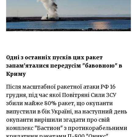
Одні з останніх пусків цих ракет
запам’яталися передусім "бавовною" в
Криму
Після масштабної ракетної атаки РФ 16
грудня, під час якої Повітряні Сили ЗСУ
збили майже 80% ракет, що окупанти
випустили в бік Україні, на наступний день
окупанти вирішили згадати про свій
комплекс "Бастион" з протикорабельними
крилатими ракетами П-800 "Оникс".