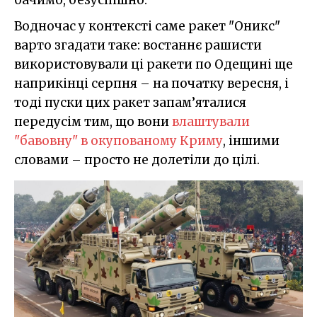
Водночас у контексті саме ракет "Оникс"
варто згадати таке: востаннє рашисти
використовували ці ракети по Одещині ще
наприкінці серпня – на початку вересня, і
тоді пуски цих ракет запам’яталися
передусім тим, що вони
влаштували
"бавовну" в окупованому Криму
, іншими
словами – просто не долетіли до цілі.