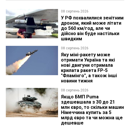
08 серпень 2026
У РФ похвалилися зенітним
дроном, який може літати
до 560 км/год, але чи
дійсно він буде настільки
швидким
08 серпень 2026
Яку міні-ракету може
отримати Україна та які
нові двигуни отримала
крилата ракета FP-5
"Фламінго", а також інші
новини тижня
08 серпень 2026
Якщо БМП Puma
здешевшала з 30 до 21
млн євро, то скільки машин
Німеччина купить за 5
млрд євро та чи можна ще
дешевше