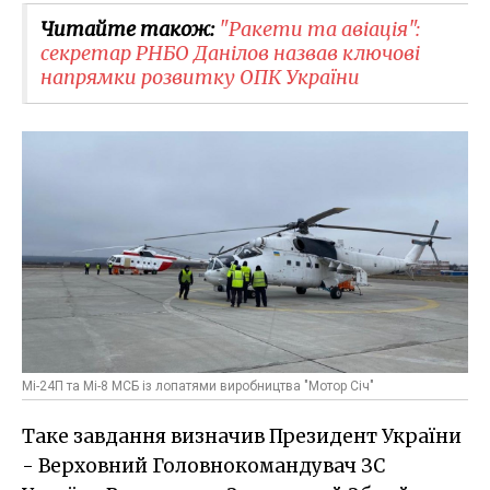
Читайте також:
"Ракети та авіація":
секретар РНБО Данілов назвав ключові
напрямки розвитку ОПК України
Мі-24П та Мі-8 МСБ із лопатями виробництва "Мотор Січ"
Таке завдання визначив Президент України
- Верховний Головнокомандувач ЗС