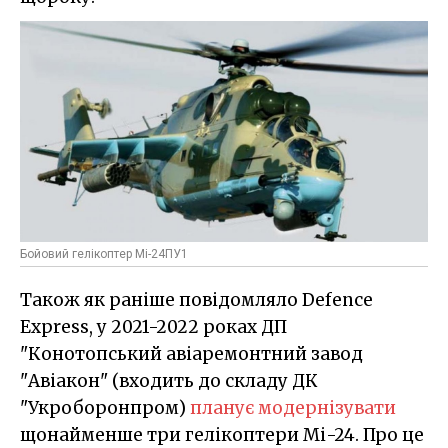
Бойовий гелікоптер Мі-24ПУ1
Також як раніше повідомляло Defence
Express, у 2021-2022 роках ДП
"Конотопський авіаремонтний завод
"Авіакон" (входить до складу ДК
"Укроборонпром)
планує модернізувати
щонайменше три гелікоптери Мі-24. Про це