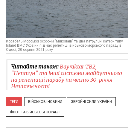
Корабель Морської охорони "Миколаїв" та два патрульні катери типу
Island ВМС України під час репетиції військово-морського параду в
Одесі, 20 серпня 2021 року
Читайте також:
Bayraktar TB2,
"Нептун" та інші системи майбутнього
на репетиції параду на честь 30-річчя
Незалежності
ТЕГИ
ВІЙСЬКОВІ НОВИНИ
ЗБРОЙНІ СИЛИ УКРАЇНИ
ФЛОТ ТА ВІЙСЬКОВІ КОРАБЛІ