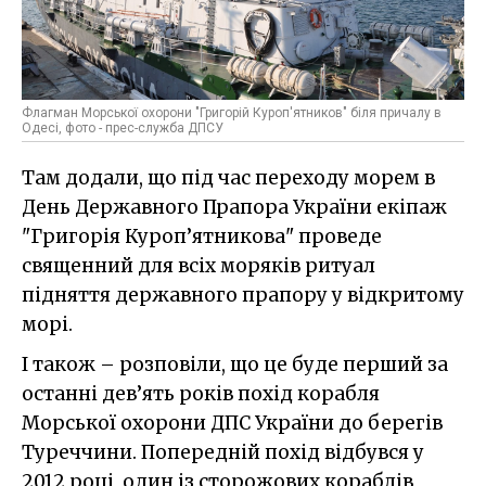
Флагман Морської охорони "Григорій Куроп'ятников" біля причалу в
Одесі, фото - прес-служба ДПСУ
Там додали, що під час переходу морем в
День Державного Прапора України екіпаж
"Григорія Куроп’ятникова" проведе
священний для всіх моряків ритуал
підняття державного прапору у відкритому
морі.
І також – розповіли, що це буде перший за
останні дев’ять років похід корабля
Морської охорони ДПС України до берегів
Туреччини. Попередній похід відбувся у
2012 році, один із сторожових кораблів