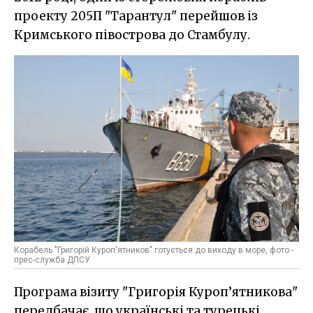
проекту 205П "Тарантул" перейшов із
Кримського півострова до Стамбулу.
Корабель "Григорій Куроп'ятников" готується до виходу в море, фото -
прес-служба ДПСУ
Програма візиту "Григорія Куроп’ятникова"
передбачає, що українські та турецькі