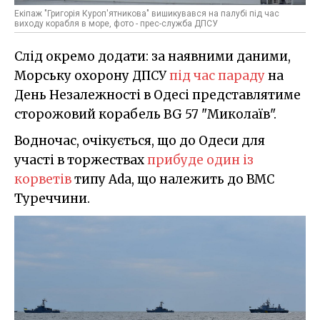
Екіпаж "Григорія Куроп'ятникова" вишикувався на палубі під час
виходу корабля в море, фото - прес-служба ДПСУ
Слід окремо додати: за наявними даними,
Морську охорону ДПСУ
під час параду
на
День Незалежності в Одесі представлятиме
сторожовий корабель BG 57 "Миколаїв".
Водночас, очікується, що до Одеси для
участі в торжествах
прибуде один із
корветів
типу Ada, що належить до ВМС
Туреччини.