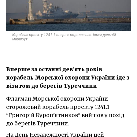
Корабель проекту 1241.1 вперше подолає настільки дальній
маршрут
Вперше за останні дев’ять років
корабель Морської охорони України іде з
візитом до берегів Туреччини
Флагман Морської охорони України –
сторожовий корабель проекту 1241.1
"Григорій Куроп’ятников" вийшов у похід
до берегів Туреччини.
На День Незалежності України цей