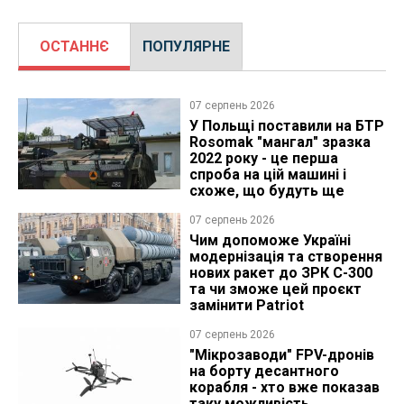
ОСТАННЄ
ПОПУЛЯРНЕ
07 серпень 2026
У Польщі поставили на БТР
Rosomak "мангал" зразка
2022 року - це перша
спроба на цій машині і
схоже, що будуть ще
07 серпень 2026
Чим допоможе Україні
модернізація та створення
нових ракет до ЗРК С-300
та чи зможе цей проєкт
замінити Patriot
07 серпень 2026
"Мікрозаводи" FPV-дронів
на борту десантного
корабля - хто вже показав
таку можливість