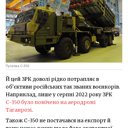
Пускова С-350
Й цей ЗРК доволі рідко потрапляє в
об'єктиви російських так званих воєнкорів.
Наприклад, лише у серпні 2022 року ЗРК
С-350 було помічено на аеродромі
Таганрозі
.
Також С-350 не постачався на експорт й