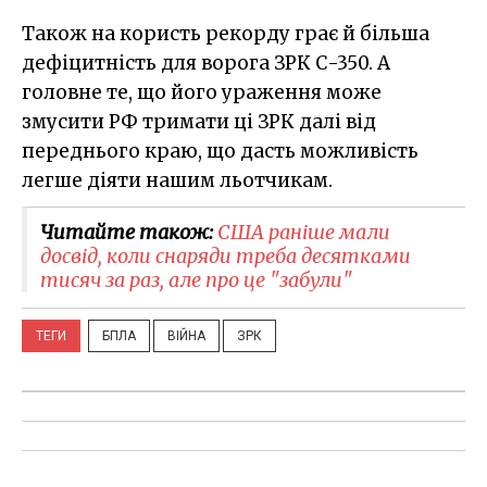
Також на користь рекорду грає й більша
дефіцитність для ворога ЗРК С-350. А
головне те, що його ураження може
змусити РФ тримати ці ЗРК далі від
переднього краю, що дасть можливість
легше діяти нашим льотчикам.
Читайте також:
США раніше мали
досвід, коли снаряди треба десятками
тисяч за раз, але про це "забули"
ТЕГИ
БПЛА
ВІЙНА
ЗРК