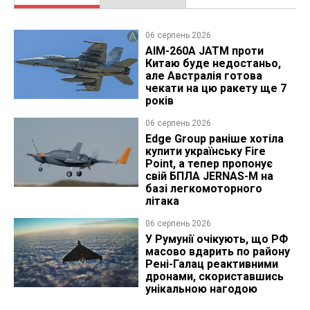
06 серпень 2026
AIM-260A JATM проти
Китаю буде недостаньо,
але Австралія готова
чекати на цю ракету ще 7
років
06 серпень 2026
Edge Group раніше хотіла
купити українську Fire
Point, а тепер пропонує
свій БПЛА JERNAS-M на
базі легкомоторного
літака
06 серпень 2026
У Румунії очікують, що РФ
масово вдарить по району
Рені-Галац реактивними
дронами, скориставшись
унікальною нагодою