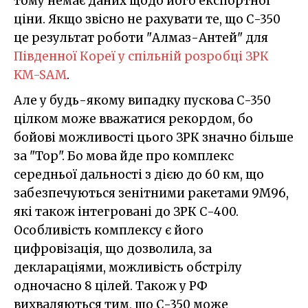
тому немає даних щодо його експортної
ціни. Якщо звісно не рахувати те, що С-350
це результат роботи "Алмаз-Антей" для
Південної Кореї у спільній розробці ЗРК
KM-SAM
.
Але у будь-якому випадку пускова С-350
цілком може вважатися рекордом, бо
бойові можливості цього ЗРК значно більше
за "Тор". Бо мова йде про комплекс
середньої дальності з дією до 60 км, що
забезпечуються зенітними ракетами 9М96,
які також інтегровані до ЗРК С-400.
Особливість комплексу є його
цифровізація, що дозволила, за
деклараціями, можливість обстрілу
одночасно 8 цілей. Також у РФ
вихваляються тим, що С-350 може