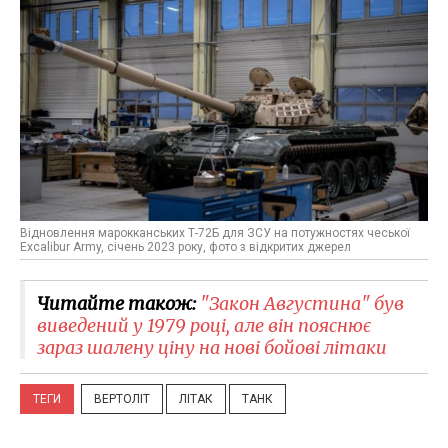
Відновлення марокканських Т-72Б для ЗСУ на потужностях чеської
Excalibur Army, січень 2023 року, фото з відкритих джерел
Читайте також:
"Закон Августина" був
виведений у 1979 році, але він пояснює
зараз шалену ціну на нові бойові літаки
ТЕГИ
ВЕРТОЛІТ
ЛІТАК
ТАНК