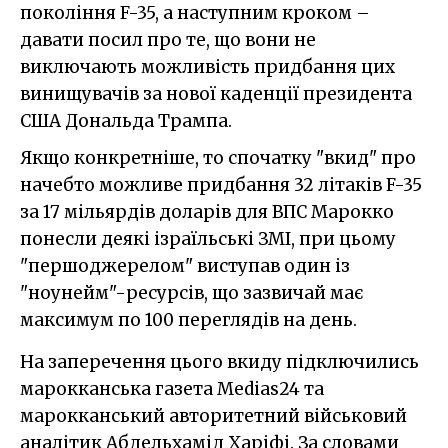
покоління F-35, а наступним кроком –
давати посил про те, що вони не
виключають можливість придбання цих
винищувачів за нової каденції президента
США Дональда Трампа.
Якщо конкретніше, то спочатку "вкид" про
начебто можливе придбання 32 літаків F-35
за 17 мільярдів доларів для ВПС Марокко
понесли деякі ізраїльські ЗМІ, при цьому
"першоджерелом" виступав один із
"ноунейм"-ресурсів, що зазвичай має
максимум по 100 переглядів на день.
На заперечення цього вкиду підключились
марокканська газета Medias24 та
марокканський авторитетний військовий
аналітик Абдельхамід Харіфі. За словами