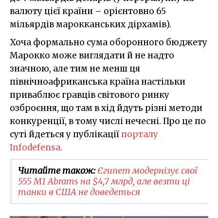
валюту цієї країни – орієнтовно 65
мільярдів марокканських дірхамів).
Хоча формально сума оборонного бюджету
Марокко може виглядати й не надто
значною, але тим не менш ця
північноафриканська країна настільки
приваблює гравців світового ринку
озброєння, що там в хід йдуть різні методи
конкуренції, в тому числі нечесні. Про це по
суті йдеться у публікації
порталу
Infodefensa.
Читайте також:
Єгипет модернізує свої
555 M1 Abrams на $4,7 млрд, але везти ці
танки в США не доведеться