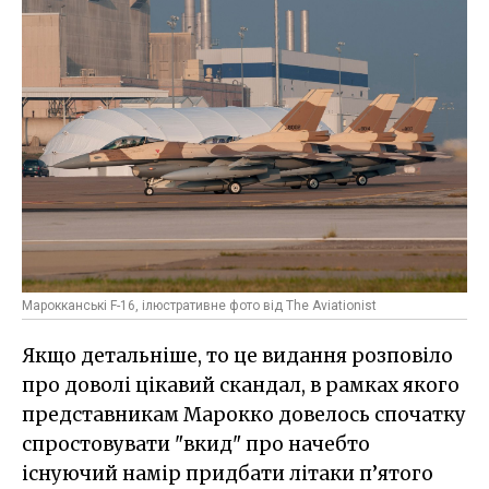
Марокканські F-16, ілюстративне фото від The Aviationist
Якщо детальніше, то це видання розповіло
про доволі цікавий скандал, в рамках якого
представникам Марокко довелось спочатку
спростовувати "вкид" про начебто
існуючий намір придбати літаки п’ятого