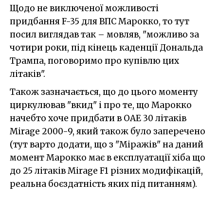
Щодо не виключеної можливості
придбання F-35 для ВПС Марокко, то тут
посил виглядав так – мовляв, "можливо за
чотири роки, під кінець каденції Дональда
Трампа, поговоримо про купівлю цих
літаків".
Також зазначається, що до цього моменту
циркулював "вкид" і про те, що Марокко
начебто хоче придбати в ОАЕ 30 літаків
Mirage 2000-9, який також було заперечено
(тут варто додати, що з "Міражів" на даний
момент Марокко має в експлуатації хіба що
до 25 літаків Mirage F1 різних модифікацій,
реальна боєздатність яких під питанням).