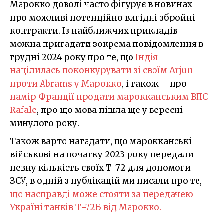
Марокко доволі часто фігурує в новинах
про можливі потенційно вигідні збройні
контракти. Із найближчих прикладів
можна пригадати зокрема повідомлення в
грудні 2024 року про те, що
Індія
націлилась поконкурувати зі своїм Arjun
проти Abrams у Марокко
, і також – про
намір Франції продати марокканським ВПС
Rafale
, про що мова пішла ще у вересні
минулого року.
Також варто нагадати, що марокканські
військові на початку 2023 року передали
певну кількість своїх Т-72 для допомоги
ЗСУ, в одній з публікацій ми писали про те,
що насправді може стояти за передачею
Україні танків Т-72Б від Марокко.