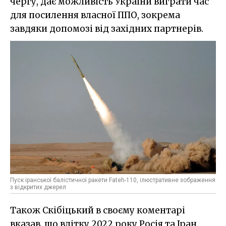
чергу, дає можливість України виграти час
для посилення власної ППО, зокрема
завдяки допомозі від західних партнерів.
Пуск іранської балістичної ракети Fateh-110, ілюстративне зображення
з відкритих джерел
Також Скібіцький в своєму коментарі
вказав, що влітку 2022 року Росія та Іран