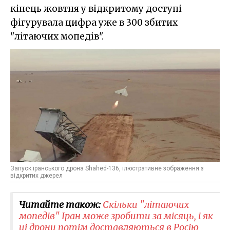
кінець жовтня у відкритому доступі
фігурувала цифра уже в 300 збитих
"літаючих мопедів".
Запуск іранського дрона Shahed-136, ілюстративне зображення з
відкритих джерел
Читайте також:
Скільки "літаючих
мопедів" Іран може зробити за місяць, і як
ці дрони потім доставляються в Росію