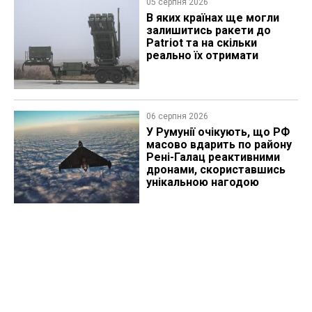
05 серпня 2026
В яких країнах ще могли
залишитись ракети до
Patriot та на скільки
реально їх отримати
06 серпня 2026
У Румунії очікують, що РФ
масово вдарить по району
Рені-Галац реактивними
дронами, скориставшись
унікальною нагодою