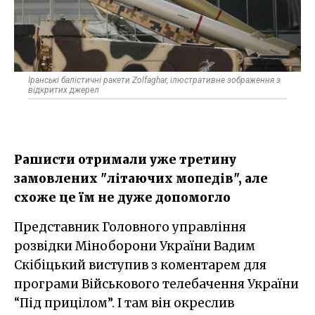
Іранські балістичні ракети Zolfaghar, ілюстративне зображення з
відкритих джерел
Рашисти отримали уже третину
замовлених "літаючих мопедів", але
схоже це їм не дуже допомогло
Представник Головного управління
розвідки Міноборони України Вадим
Скібіцький виступив з коментарем для
програми Військового телебачення України
“Під прицілом”. І там він окреслив