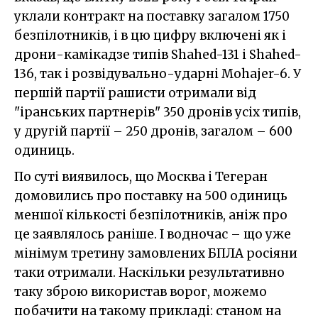
уклали контракт на поставку загалом 1750
безпілотників, і в цю цифру включені як і
дрони-камікадзе типів Shahed-131 і Shahed-
136, так і розвідувально-ударні Mohajer-6. У
першій партії рашисти отримали від
"іранських партнерів" 350 дронів усіх типів,
у другій партії – 250 дронів, загалом – 600
одиниць.
По суті виявилось, що Москва і Тегеран
домовились про поставку на 500 одиниць
меншої кількості безпілотників, аніж про
це заявлялось раніше. І водночас – що уже
мінімум третину замовлених БПЛА росіяни
таки отримали. Наскільки результативно
таку зброю використав ворог, можемо
побачити на такому прикладі: станом на