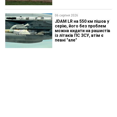
06 серпня 2026
JDAM LR на 550 км пішов у
серію, його без проблем
можна кидати на рашистів
із літаків ПС ЗСУ, втім є
певні "але"