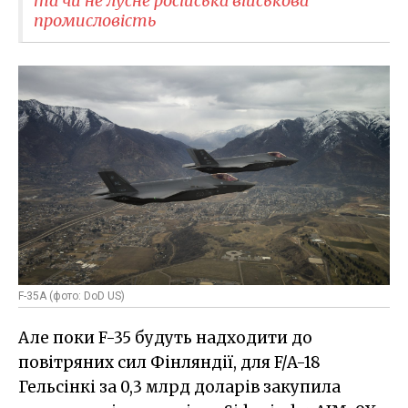
та чи не лусне російська військова
промисловість
F-35A (фото: DoD US)
Але поки F-35 будуть надходити до
повітряних сил Фінляндії, для F/A-18
Гельсінкі за 0,3 млрд доларів закупила