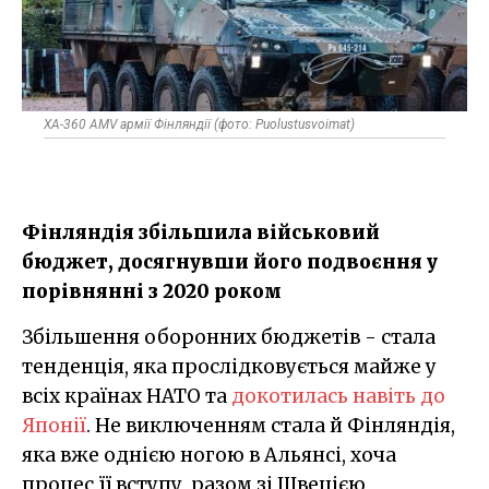
XA-360 AMV армії Фінляндії (фото: Puolustusvoimat)
Фінляндія збільшила військовий
бюджет, досягнувши його подвоєння у
порівнянні з 2020 роком
Збільшення оборонних бюджетів - стала
тенденція, яка прослідковується майже у
всіх країнах НАТО та
докотилась навіть до
Японії
. Не виключенням стала й Фінляндія,
яка вже однією ногою в Альянсі, хоча
процес її вступу, разом зі Швецією,