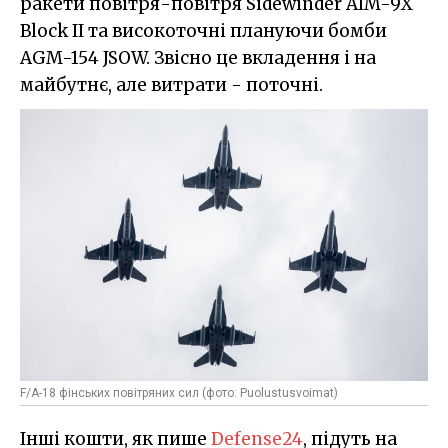
ракети повітря-повітря Sidewinder AIM-9X
Block II та високоточні плануючи бомби
AGM-154 JSOW. Звісно це вкладення і на
майбутнє, але витрати - поточні.
F/A-18 фінських повітряних сил (фото: Puolustusvoimat)
Інші кошти, як пише
Defense24
, підуть на