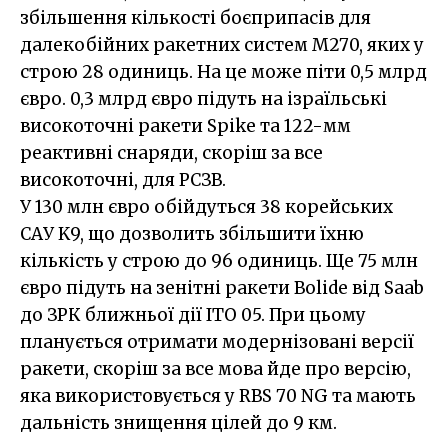
збільшення кількості боєприпасів для
далекобійних ракетних систем M270, яких у
строю 28 одиниць. На це може піти 0,5 млрд
євро. 0,3 млрд євро підуть на ізраїльські
високоточні ракети Spike та 122-мм
реактивні снаряди, скоріш за все
високоточні, для РСЗВ.
У 130 млн євро обійдуться 38 корейських
САУ K9, що дозволить збільшити їхню
кількість у строю до 96 одиниць. Ще 75 млн
євро підуть на зенітні ракети Bolide від Saab
до ЗРК ближньої дії ITO 05. При цьому
планується отримати модернізовані версії
ракети, скоріш за все мова йде про версію,
яка використовується у RBS 70 NG та мають
дальність знищення цілей до 9 км.