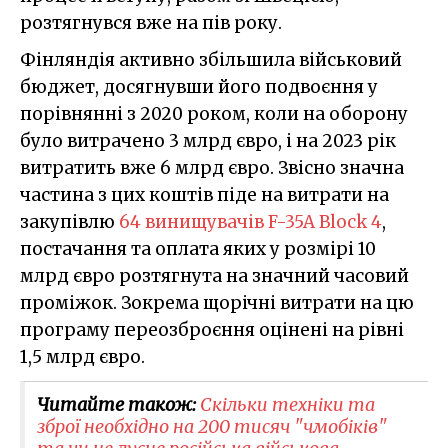
розтягнувся вже на пів року.
Фінляндія активно збільшила військовий
бюджет, досягнувши його подвоєння у
порівнянні з 2020 роком, коли на оборону
було витрачено 3 млрд євро, і на 2023 рік
витратить вже 6 млрд євро. Звісно значна
частина з цих коштів піде на витрати на
закупівлю
64 винищувачів F-35A Block 4
,
постачання та оплата яких у розмірі 10
млрд євро розтягнута на значний часовий
проміжок. Зокрема щорічні витрати на цю
програму переозброєння оцінені на рівні
1,5 млрд євро.
Читайте також:
Скільки техніки та
зброї необхідно на 200 тисяч "чмобіків"