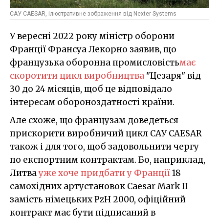
САУ CAESAR, ілюстративне зображення від Nexter Systems
У вересні 2022 року міністр оборони
Франції Франсуа Лекорно заявив, що
французька оборонна промисловість
має
скоротити цикл виробництва
"Цезаря" від
30 до 24 місяців, щоб це відповідало
інтересам обороноздатності країни.
Але схоже, що французам доведеться
прискорити виробничий цикл САУ CAESAR
також і для того, щоб задовольнити чергу
по експортним контрактам. Бо, наприклад,
Литва
уже хоче придбати у Франції
18
самохідних артустановок Caesar Mark II
замість німецьких PzH 2000, офіційний
контракт має бути підписаний в