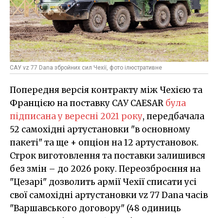
САУ vz 77 Dana збройних сил Чехії, фото ілюстративне
Попередня версія контракту між Чехією та
Францією на поставку САУ CAESAR
була
підписана у вересні 2021 року
, передбачала
52 самохідні артустановки "в основному
пакеті" та ще + опціон на 12 артустановок.
Строк виготовлення та поставки залишився
без змін – до 2026 року. Переозброєння на
"Цезарі" дозволить армії Чехії списати усі
свої самохідні артустановки vz 77 Dana часів
"Варшавського договору" (48 одиниць