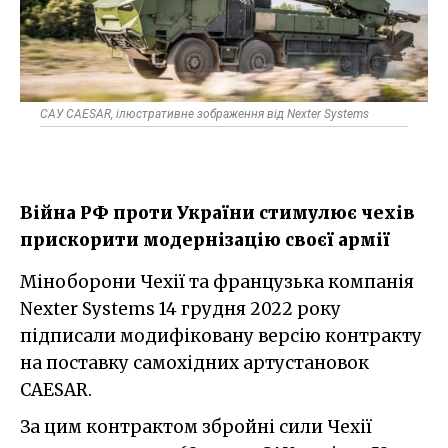
САУ CAESAR, ілюстративне зображення від Nexter Systems
Війна РФ проти України стимулює чехів
прискорити модернізацію своєї армії
Міноборони Чехії та французька компанія
Nexter Systems 14 грудня 2022 року
підписали модифіковану версію контракту
на поставку самохідних артустановок
CAESAR.
За цим контрактом збройні сили Чехії