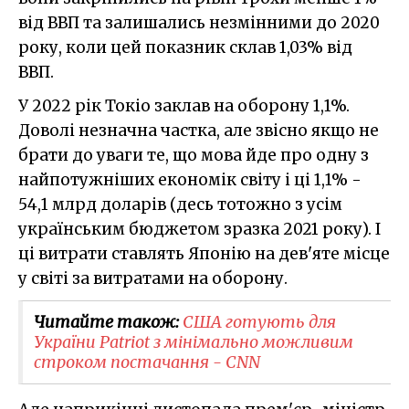
від ВВП та залишались незмінними до 2020
року, коли цей показник склав 1,03% від
ВВП.
У 2022 рік Токіо заклав на оборону 1,1%.
Доволі незначна частка, але звісно якщо не
брати до уваги те, що мова йде про одну з
найпотужніших економік світу і ці 1,1% -
54,1 млрд доларів (десь тотожно з усім
українським бюджетом зразка 2021 року). І
ці витрати ставлять Японію на дев'яте місце
у світі за витратами на оборону.
Читайте також:
США готують для
України Patriot з мінімально можливим
строком постачання - CNN