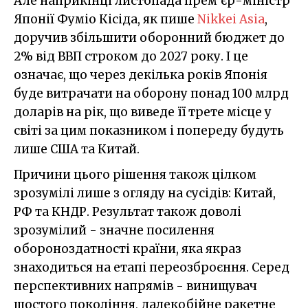
Але наприкінці листопада прем'єр-міністр
Японії Фуміо Кісіда, як пише
Nikkei Asia
,
доручив збільшити оборонний бюджет до
2% від ВВП строком до 2027 року. І це
означає, що через декілька років Японія
буде витрачати на оборону понад 100 млрд
доларів на рік, що виведе її трете місце у
світі за цим показником і попереду будуть
лише США та Китай.
Причини цього рішення також цілком
зрозумілі лише з огляду на сусідів: Китай,
РФ та КНДР. Результат також доволі
зрозумілий - значне посилення
обороноздатності країни, яка якраз
знаходиться на етапі переозброєння. Серед
перспективних напрямів - винищувач
шостого покоління, далекобійне ракетне