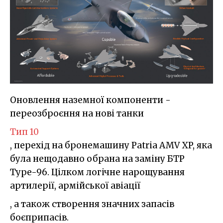
Оновлення наземної компоненти -
переозброєння на нові танки
Тип 10
, перехід на бронемашину Patria AMV XP, яка
була нещодавно обрана на заміну БТР
Type-96. Цілком логічне нарощування
артилерії, армійської авіації
, а також створення значних запасів
боєприпасів.