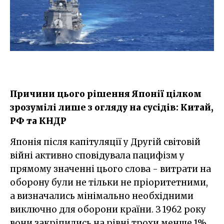
Причини цього рішення Японії цілком
зрозумілі лише з огляду на сусідів: Китай,
РФ та КНДР
Японія після капітуляції у Другій світовій
війні активно сповідувала пацифізм у
прямому значенні цього слова - витрати на
оборону були не тільки не пріоритетними,
а визначались мінімально необхідними
виключно для оборони країни. З 1962 року
вони закріпились на рівні трохи менше 1%