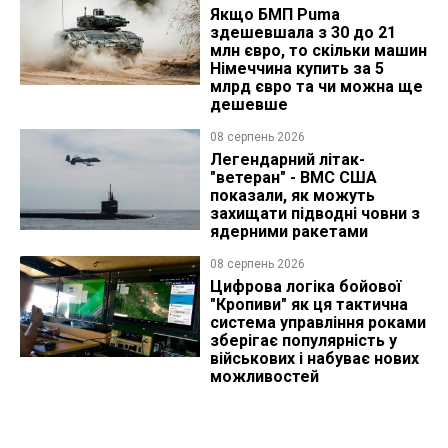
Якщо БМП Puma
здешевшала з 30 до 21
млн євро, то скільки машин
Німеччина купить за 5
млрд євро та чи можна ще
дешевше
08 серпень 2026
Легендарний літак-
"ветеран" - ВМС США
показали, як можуть
захищати підводні човни з
ядерними ракетами
08 серпень 2026
Цифрова логіка бойової
"Кропиви" як ця тактична
система управління роками
зберігає популярність у
військових і набуває нових
можливостей