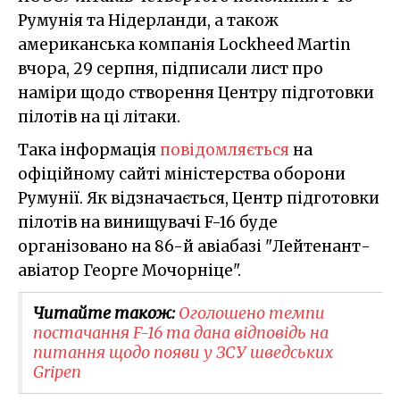
Румунія та Нідерланди, а також
американська компанія Lockheed Martin
вчора, 29 серпня, підписали лист про
наміри щодо створення Центру підготовки
пілотів на ці літаки.
Така інформація
повідомляється
на
офіційному сайті міністерства оборони
Румунії. Як відзначається, Центр підготовки
пілотів на винищувачі F-16 буде
організовано на 86-й авіабазі "Лейтенант-
авіатор Георге Мочорніце".
Читайте також:
Оголошено темпи
постачання F-16 та дана відповідь на
питання щодо появи у ЗСУ шведських
Gripen