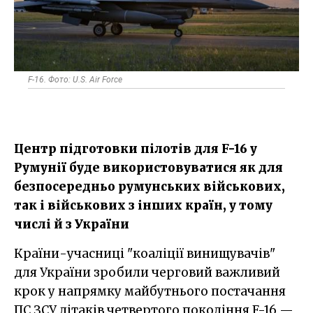
F-16. Фото: U.S. Air Force
Центр підготовки пілотів для F-16 у
Румунії буде використовуватися як для
безпосередньо румунських військових,
так і військових з інших країн, у тому
числі й з України
Країни-учасниці "коаліції винищувачів"
для України зробили черговий важливий
крок у напрямку майбутнього постачання
ПС ЗСУ літаків четвертого покоління F-16 —