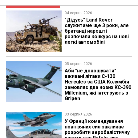
04 серпня 2026
"Дідусь" Land Rover
служитиме ще 3 роки, але
британці нарешті
розпочали конкурс на нові
легкі автомобілі
05 серпня 2026
Аби "не доношувати"
вживані літаки C-130
Hercules за США Колумбія
замовляє два нових KC-390
Millenium, які інтегрують з
Gripen
03 серпня 2026
У Франції командування
повітряних сил закликає
розробити аеробалістичну
ракету для Rafale, яка