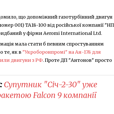
домило, що допоміжний газотурбінний двигун
номер 001) ТА18-100 від російської компанії "Н
ридбаний у фірми Aeromi International Ltd.
рмація мала стати б певним спростуванням
о те, як в
"Укроборонпромі" на Ан-178 для
или двигуни з РФ
. Проте ДП "Антонов" просто
:
Супутник "Січ-2-30" уже
ракетою Falcon 9 компанії