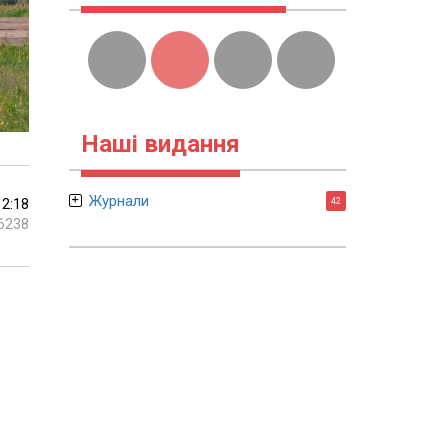
Наші видання
Журнали
12:18
42
6238