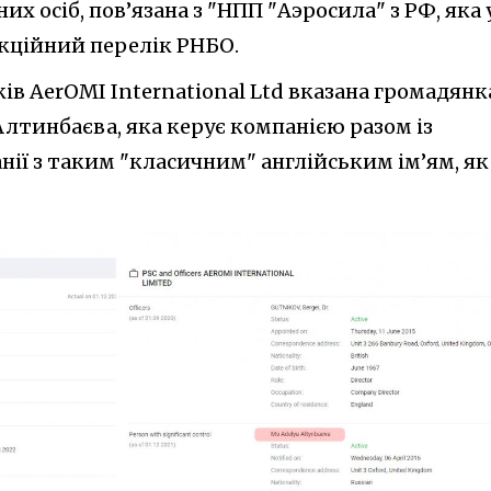
х осіб, пов’язана з "НПП "Аэросила" з РФ, яка 
нкційний перелік РНБО.
ків AerOMI International Ltd вказана громадянк
Алтинбаєва, яка керує компанією разом із
ї з таким "класичним" англійським ім’ям, як