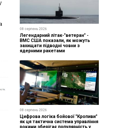
у
а
08 серпень 2026
Легендарний літак-"ветеран" -
ВМС США показали, як можуть
захищати підводні човни з
ядерними ракетами
08 серпень 2026
Цифрова логіка бойової "Кропиви"
як ця тактична система управління
роками зберігає популярність у