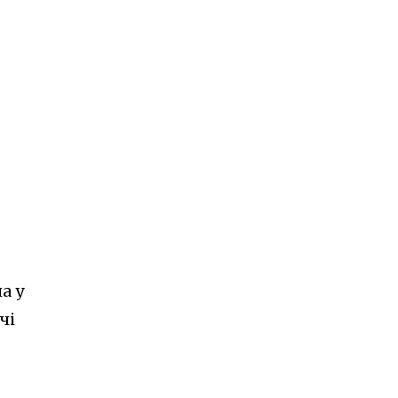
а у
чі