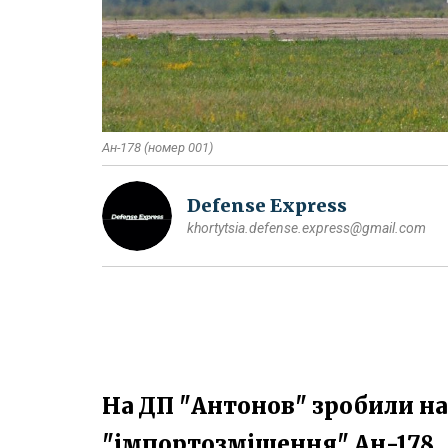
Ан-178 (номер 001)
Defense Express
khortytsia.defense.express@gmail.com
На ДП "Антонов" зробили на
"імпортозміщення" Ан-178