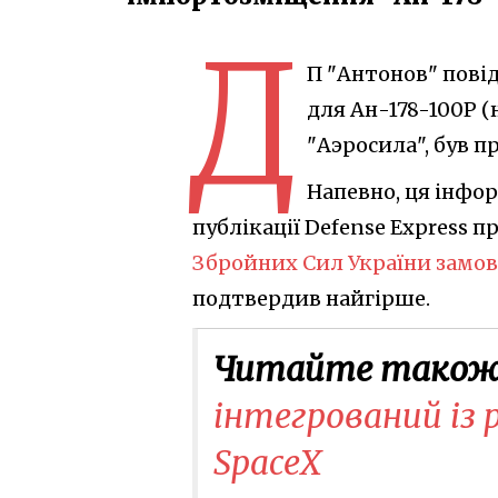
Д
П "Антонов" пові
для Ан-178-100Р (
"Аэросила", був п
Напевно, ця інфо
публікації Defense Express пр
Збройних Сил України замов
подтвердив найгірше.
Читайте також
інтегрований із 
SpaceX