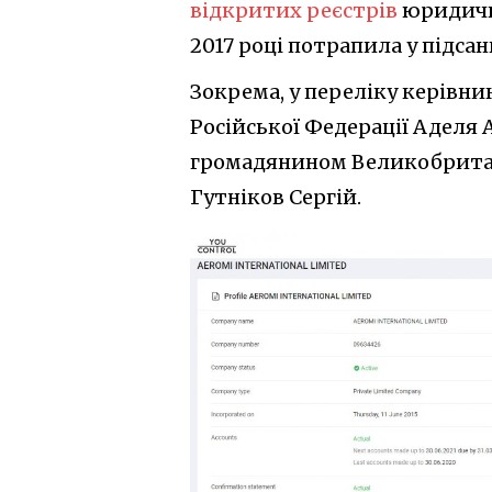
відкритих реєстрів
юридични
2017 році потрапила у підса
Зокрема, у переліку керівни
Російської Федерації Аделя 
громадянином Великобритані
Гутніков Сергій.