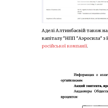
Аделі Алтинбаєвій також нал
капіталу "НПП "Аэросила" з 
російської компанії
.