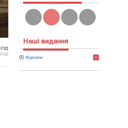
Наші видання
07:02
2150
Журнали
42