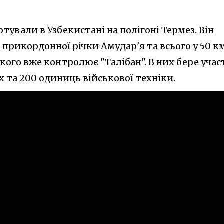
тували в Узбекистані на полігоні Термез. Він
 прикордонної річки Амудар'я та всього у 50 к
кого вже контролює "Талібан". В них бере учас
х та 200 одиниць військової техніки.