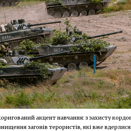
 скоригований акцент навчання: з захисту кордо
знищення загонів терористів, які вже вдерлися