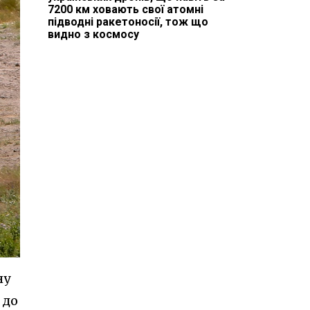
7200 км ховають свої атомні
підводні ракетоносії, тож що
видно з космосу
ну
 до