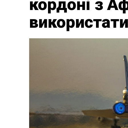
кордоні з А
використат