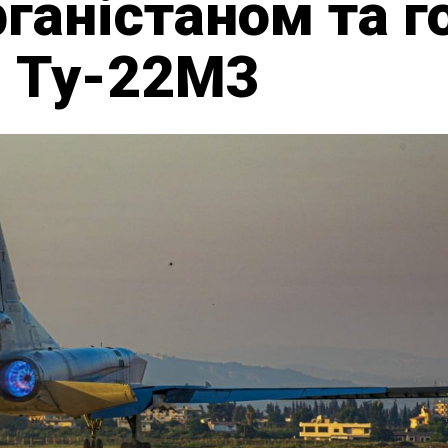
фганістаном та г
и Ту-22М3