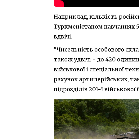
Наприклад, кількість російс
Туркменістаном навчаннях 5-
вдвічі.
"Чисельність особового склад
також удвічі - до 420 одиниц
військової і спеціальної тех
рахунок артилерійських, та
підрозділів 201-ї військової