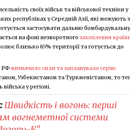
сельність своїх військ та військової техніки у
их республіках у Середній Азії, які межують з
готується застосувати дальню бомбардувальн
вається на фоні незворотного
захоплення країн
ролює близько 85% території та готується до
и РФ
визначило сили та запланувало серію
аном, Узбекистаном та Туркменістаном, то те
війська у регіоні.
:
Швидкість і вогонь: перші
мм вогнеметної системи
"Дозору-Б"