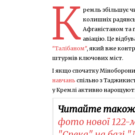
К
ремль збільшує чи
колишніх радянськ
Афганістаном та 
авіацію. Це відбу
"Талібаном"
, який вже конт
штурмів ключових міст.
І якщо спочатку Міноборон
навчань
спільно з Таджикист
у Кремлі активно нарощують 
Читайте також
фото нової 122-
"Спека" на базі 