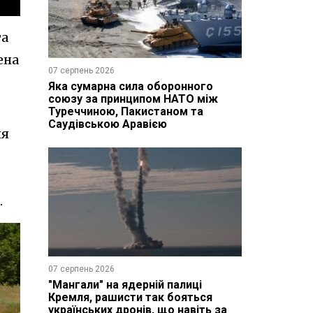
та
ена
07 серпень 2026
Яка сумарна сила оборонного
союзу за принципом НАТО між
Туреччиною, Пакистаном та
Саудівською Аравією
ня
.
07 серпень 2026
"Мангали" на ядерній палиці
Кремля, рашисти так бояться
українських дронів, що навіть за