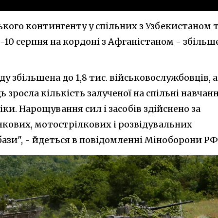
ького контингенту у спільних з Узбекистаном 
10 серпня на кордоні з Афганістаном - збільш
у збільшена до 1,8 тис. військовослужбовців, а
ь зросла кількість залученої на спільні навчан
ніки. Нарощування сил і засобів здійснено за
нкових, мотострілкових і розвідувальних
 бази", - йдеться в повідомленні Міноборони РФ