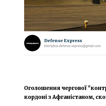
Defense Express
khortytsia.defense.express@gmail.com
Оголошення чергової "конт
кордоні з Афганістаном, ско