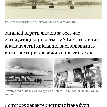
Ту-22 також відрізнявся складним обслуговуванням
Загальні втрати літаків за весь час
експлуатації оцінюється у 70 з 311 серійних.
А катапультні крісла, які вистрілювались
вниз - не сприяли виживанню екіпажів.
Катапультування можливо було здійснити на висоті лише понад 350
метрів
До того ж характеристики літака були