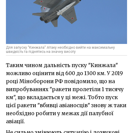
Для запуску "Кинжала" літаку необхідно вийти на максимальну
швидкість та піднятись на значну висоту
Таким чином дальність пуску "Кинжала"
можливо оцінити від 600 до 1300 км. У 2019
році Міноборони РФ повідомило, що на
випробуваннях "ракети пролетіли 1 тисячу
км", що вкладається у ці межі. Тобто пуск
цієї ракети "вбивці авіаносців" знову ж таки
необхідно робити у межах дії палубної
авіації.
Не сильно змінюють ситуацію і дозвукові