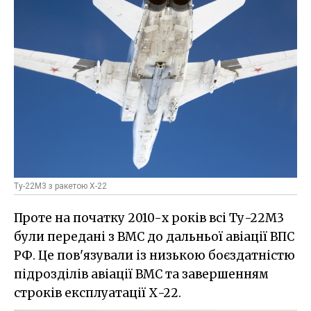
Ту-22М3 з ракетою Х-22
Проте на початку 2010-х років всі Ту-22М3
були передані з ВМС до дальньої авіації ВПС
РФ. Це пов'язували із низькою боєздатністю
підрозділів авіації ВМС та завершенням
строків експлуатації Х-22.