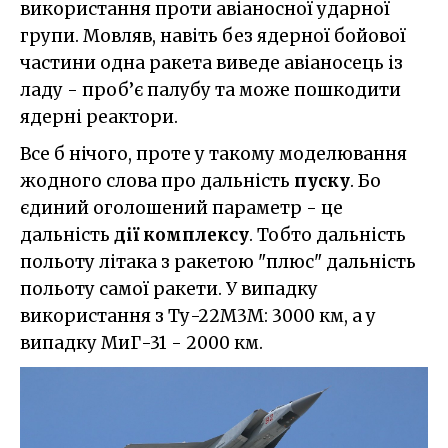
використання проти авіаносної ударної
групи. Мовляв, навіть без ядерної бойової
частини одна ракета виведе авіаносець із
ладу - проб’є палубу та може пошкодити
ядерні реактори.
Все б нічого, проте у такому моделювання
жодного слова про дальність
пуску
. Бо
єдиний оголошений параметр - це
дальність
дії комплексу
. Тобто дальність
польоту літака з ракетою "плюс" дальність
польоту самої ракети. У випадку
використання з Ту-22М3М: 3000 км, а у
випадку МиГ-31 - 2000 км.