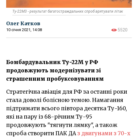
Ту-22М3 - результат багатостраждальних спроб врятувати літак
Олег Катков
10 січня 2021, 14:08
5520
​Бомбардувальник Ту-22М у РФ
продовжують модернізувати зі
страшенним пробуксовуванням
Стратегічна авіація для РФ за останні роки
стала доволі болісною темою. Намагання
підтримати всього півтора десятка Ту-160,
які на пару із 68-річним Ту-95
продовжують "тягнути лямку", а також
спроба створити ПАК ДА
з двигунами з 70-х