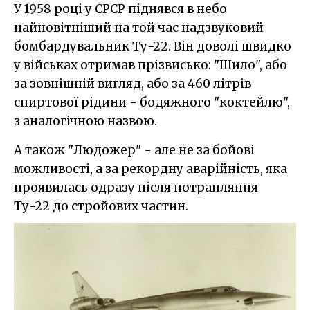
У 1958 році у СРСР піднявся в небо
найновітніший на той час надзвуковий
бомбардувальник Ту-22. Він доволі швидко
у військах отримав прізвисько: "Шило", або
за зовнішній вигляд, або за 460 літрів
спиртової рідини - бодяжного "коктейлю",
з аналогічною назвою.
А також "Людожер" - але не за бойові
можливості, а за рекордну аварійність, яка
проявилась одразу після потрапляння
Ту-22 до стройових частин.