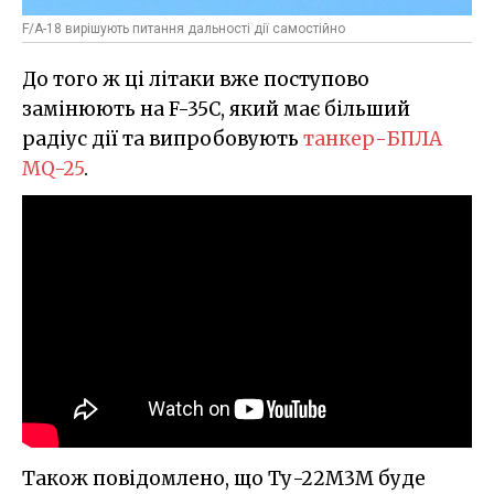
F/A-18 вирішують питання дальності дії самостійно
До того ж ці літаки вже поступово
замінюють на F-35C, який має більший
радіус дії та випробовують
танкер-БПЛА
MQ-25
.
Також повідомлено, що Ту-22М3М буде