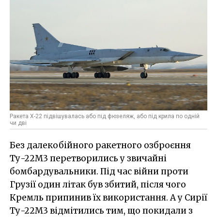
Ракета Х-22 підвішувалась або під фюзеляж, або під крила по одній
чи дві
Без далекобійного ракетного озброєння
Ту-22М3 перетворились у звичайні
бомбардувальники. Під час війни проти
Грузії один літак був збитий, після чого
Кремль припинив їх використання. А у Сирії
Ту-22М3 відмітились тим, що покидали з