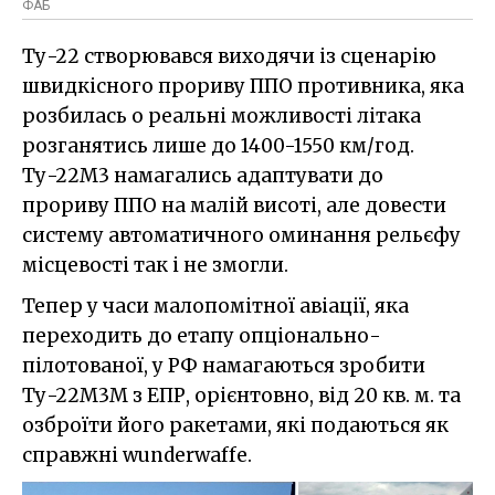
ФАБ
Ту-22 створювався виходячи із сценарію
швидкісного прориву ППО противника, яка
розбилась о реальні можливості літака
розганятись лише до 1400-1550 км/год.
Ту-22М3 намагались адаптувати до
прориву ППО на малій висоті, але довести
систему автоматичного оминання рельєфу
місцевості так і не змогли.
Тепер у часи малопомітної авіації, яка
переходить до етапу опціонально-
пілотованої, у РФ намагаються зробити
Ту-22М3М з ЕПР, орієнтовно, від 20 кв. м. та
озброїти його ракетами, які подаються як
справжні wunderwaffe.