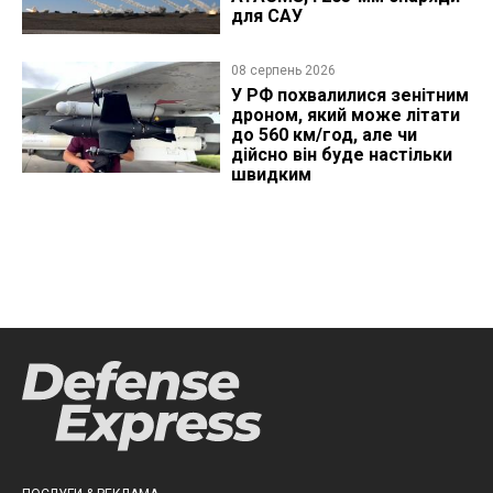
для САУ
08 серпень 2026
У РФ похвалилися зенітним
дроном, який може літати
до 560 км/год, але чи
дійсно він буде настільки
швидким