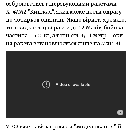
озброюватись гіперзвуковими ракетами
Х-47М2 "Кинжал", яких може нести одразу
до чотирьох одиниць. Якщо вірити Кремлю,
то швидкість цієї ракти до 12 Махів, бойова
частина - 500 кг, а точність +/- 1 метр. Поки
ця ракета встановлюється лише на МиГ-31.
У РФ вже навіть провели "моделювання" її