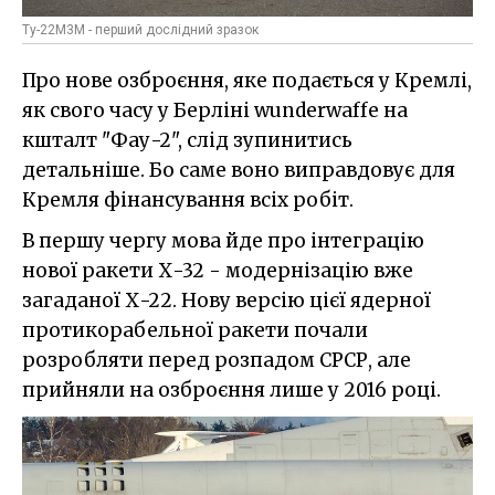
Ту-22М3М - перший дослідний зразок
Про нове озброєння, яке подається у Кремлі,
як свого часу у Берліні wunderwaffe на
кшталт "Фау-2", слід зупинитись
детальніше. Бо саме воно виправдовує для
Кремля фінансування всіх робіт.
В першу чергу мова йде про інтеграцію
нової ракети Х-32 - модернізацію вже
загаданої Х-22. Нову версію цієї ядерної
протикорабельної ракети почали
розробляти перед розпадом СРСР, але
прийняли на озброєння лише у 2016 році.