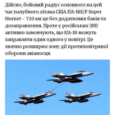
Дійсно, бойовий радіус основного на цей
час палубного літака США F/A-18E/F Super
Hornet - 720 км це без додаткових баків та
дозаправлення. Проте у російських ЗМІ
активно замовчують, що F/A-18 можуть
заправляти один одного у повітрі. Це
значно розширює зону дії протиповітряної
оборони авіаносця.