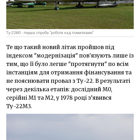
Ту-22М0 - перша спроба "роботи над помилками"
Те що такий новий літак пройшов під
індексом "модернізація" пов'язують лише із
тим, що її було легше "протягнути" по всім
інстанціям для отримання фінансування та
не пояснювати провал з Ту-22. В результаті
через декілька етапів: дослідний М0,
серійні М1 та М2, у 1978 році з’явився
Ту-22М3.