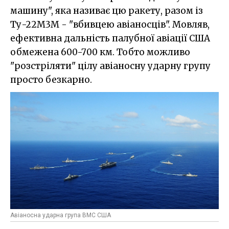
машину", яка називає цю ракету, разом із
Ту-22М3М - "вбивцею авіаносців". Мовляв,
ефективна дальність палубної авіації США
обмежена 600-700 км. Тобто можливо
"розстріляти" цілу авіаносну ударну групу
просто безкарно.
Авіаносна ударна група ВМС США