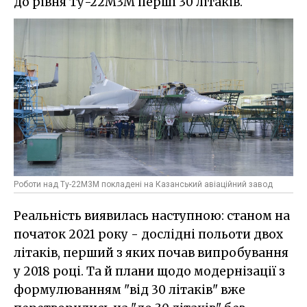
до рівня Ту-22М3М перші 30 літаків.
Роботи над Ту-22М3М покладені на Казанський авіаційний завод
Реальність виявилась наступною: станом на
початок 2021 року - дослідні польоти двох
літаків, перший з яких почав випробування
у 2018 році. Та й плани щодо модернізації з
формулюванням "від 30 літаків" вже