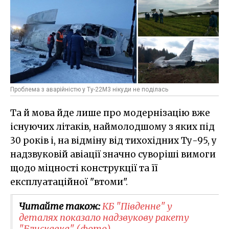
Проблема з аварійністю у Ту-22М3 нікуди не поділась
Та й мова йде лише про модернізацію вже
існуючих літаків, наймолодшому з яких під
30 років і, на відміну від тихохідних Ту-95, у
надзвуковій авіації значно суворіші вимоги
щодо міцності конструкції та її
експлуатаційної "втоми".
Читайте також:
КБ "Південне" у
деталях показало надзвукову ракету
"Блискавка" (фото)