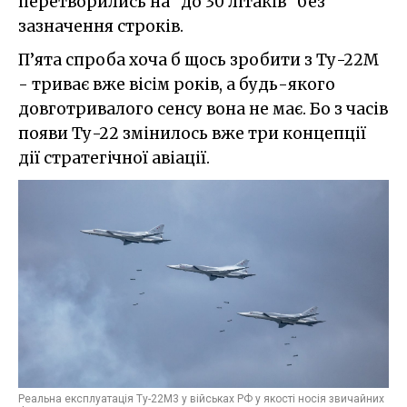
перетворились на "до 30 літаків" без
зазначення строків.
П’ята спроба хоча б щось зробити з Ту-22М
- триває вже вісім років, а будь-якого
довготривалого сенсу вона не має. Бо з часів
появи Ту-22 змінилось вже три концепції
дії стратегічної авіації.
Реальна експлуатація Ту-22М3 у військах РФ у якості носія звичайних