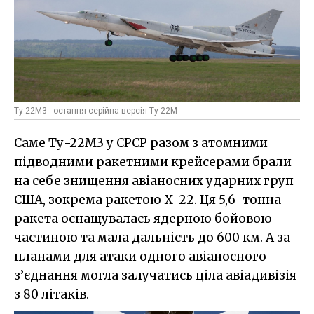
Ту-22М3 - остання серійна версія Ту-22М
Саме Ту-22М3 у СРСР разом з атомними
підводними ракетними крейсерами брали
на себе знищення авіаносних ударних груп
США, зокрема ракетою Х-22. Ця 5,6-тонна
ракета оснащувалась ядерною бойовою
частиною та мала дальність до 600 км. А за
планами для атаки одного авіаносного
з’єднання могла залучатись ціла авіадивізія
з 80 літаків.