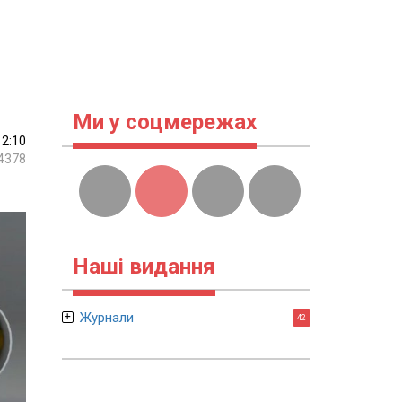
Ми у соцмережах
12:10
4378
Наші видання
Журнали
42