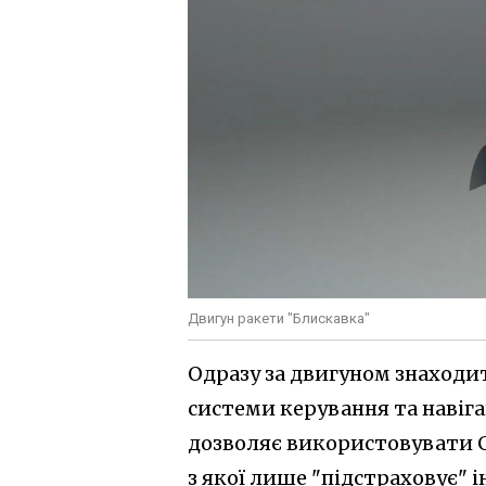
Двигун ракети "Блискавка"
Одразу за двигуном знаходит
системи керування та навігац
дозволяє використовувати G
з якої лише "підстраховує" 