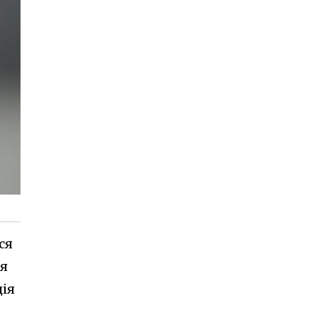
ся
ня
ція