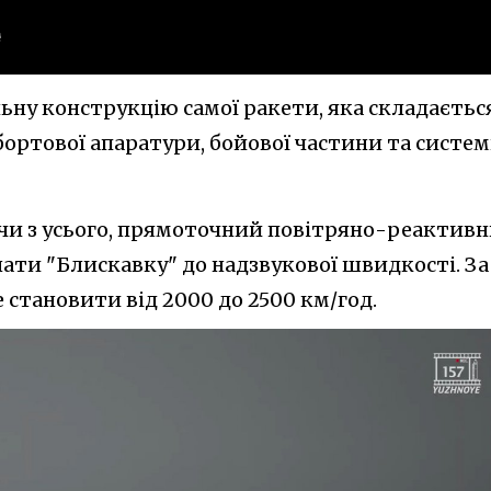
ну конструкцію самої ракети, яка складається
 бортової апаратури, бойової частини та систе
ячи з усього, прямоточний повітряно-реактив
нати "Блискавку" до надзвукової швидкості. За
становити від 2000 до 2500 км/год.