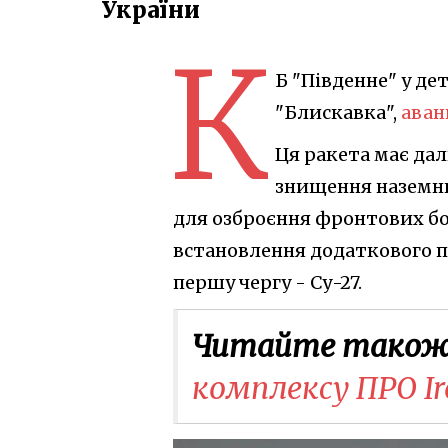
України
К
Б "Південне" у де
"Блискавка",
аван
Ця ракета має дал
знищення наземни
для озброєння фронтових бо
встановлення додаткового пі
першу чергу - Су-27.
Читайте також
комплексу ПРО I