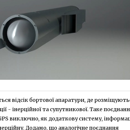
ься відсік бортової апаратури, де розміщують
ії - інерційної та супутникової. Таке поєднан
PS виключно, як додаткову систему, інформа
інерційну. Додамо, що аналогічне поєднання