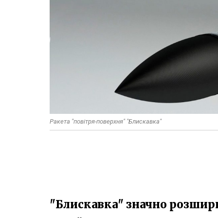
Ракета "повітря-поверхня" "Блискавка"
"Блискавка" значно розшир