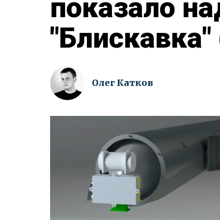
показало на
"Блискавка" 
Олег Катков