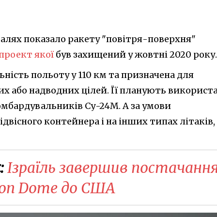
талях показало ракету "повітря-поверхня"
проект якої
був захищений у жовтні 2020 року.
ьність польоту у 110 км та призначена для
х або надводних цілей. Її планують використ
мбардувальників Су-24М. А за умови
двісного контейнера і на інших типах літаків,
:
​Ізраїль завершив постачанн
ron Dome до США