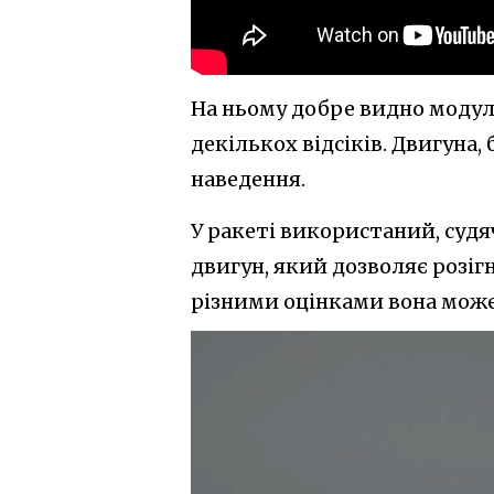
На ньому добре видно модуль
декількох відсіків. Двигуна,
наведення.
У ракеті використаний, суд
двигун, який дозволяє розіг
різними оцінками вона може 