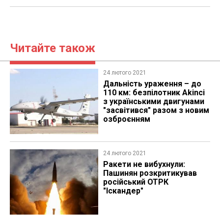
Читайте також
24 лютого 2021
Дальність ураження – до
110 км: безпілотник Akinci
з українськими двигунами
"засвітився" разом з новим
озброєнням
24 лютого 2021
Ракети не вибухнули:
Пашинян розкритикував
російський ОТРК
"Іскандер"