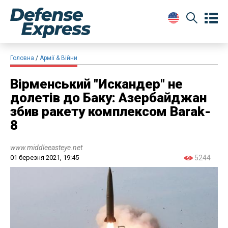
Головна
Армії & Війни
Вірменський "Искандер" не
долетів до Баку: Азербайджан
збив ракету комплексом Barak-
8
www.middleeasteye.net
01 березня 2021, 19:45
5244