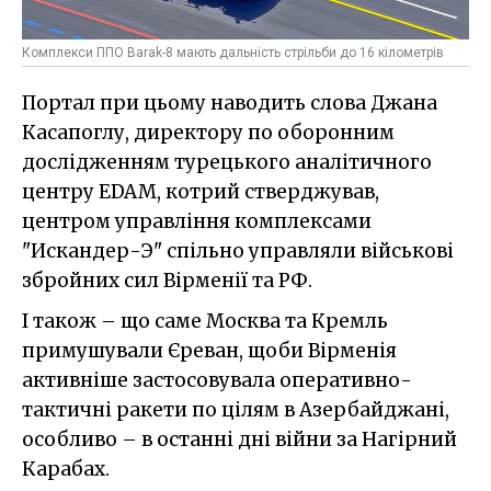
Комплекси ППО Barak-8 мають дальність стрільби до 16 кілометрів
Портал при цьому наводить слова Джана
Касапоглу, директору по оборонним
дослідженням турецького аналітичного
центру EDAM, котрий стверджував,
центром управління комплексами
"Искандер-Э" спільно управляли військові
збройних сил Вірменії та РФ.
І також – що саме Москва та Кремль
примушували Єреван, щоби Вірменія
активніше застосовувала оперативно-
тактичні ракети по цілям в Азербайджані,
особливо – в останні дні війни за Нагірний
Карабах.