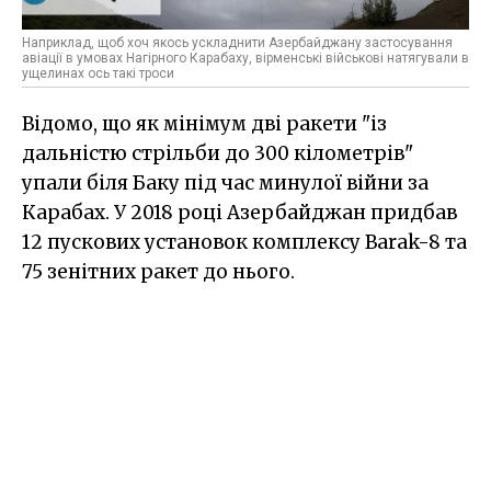
Наприклад, щоб хоч якось ускладнити Азербайджану застосування
авіації в умовах Нагірного Карабаху, вірменські військові натягували в
ущелинах ось такі троси
Відомо, що як мінімум дві ракети "із
дальністю стрільби до 300 кілометрів"
упали біля Баку під час минулої війни за
Карабах. У 2018 році Азербайджан придбав
12 пускових установок комплексу Barak-8 та
75 зенітних ракет до нього.