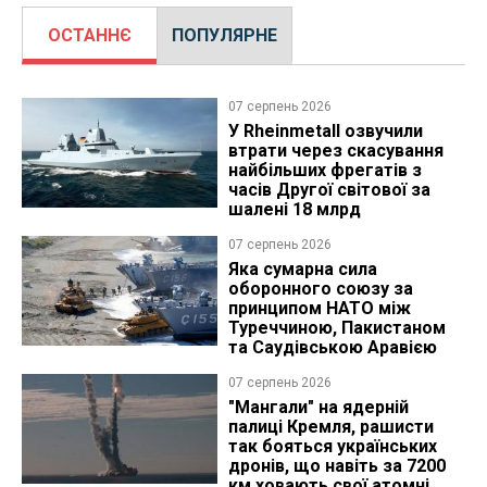
ОСТАННЄ
ПОПУЛЯРНЕ
07 серпень 2026
У Rheinmetall озвучили
втрати через скасування
найбільших фрегатів з
часів Другої світової за
шалені 18 млрд
07 серпень 2026
Яка сумарна сила
оборонного союзу за
принципом НАТО між
Туреччиною, Пакистаном
та Саудівською Аравією
07 серпень 2026
"Мангали" на ядерній
палиці Кремля, рашисти
так бояться українських
дронів, що навіть за 7200
км ховають свої атомні