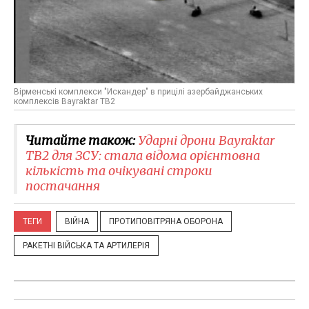
Вірменські комплекси "Искандер" в прицілі азербайджанських
комплексів Bayraktar TB2
Читайте також:
​Ударні дрони Bayraktar
TB2 для ЗСУ: стала відома орієнтовна
кількість та очікувані строки
постачання
ТЕГИ
ВІЙНА
ПРОТИПОВІТРЯНА ОБОРОНА
РАКЕТНІ ВІЙСЬКА ТА АРТИЛЕРІЯ