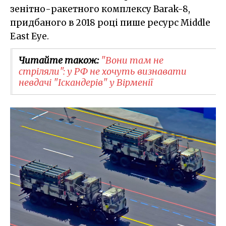
зенітно-ракетного комплексу Barak-8,
придбаного в 2018 році пише ресурс Middle
East Eye.
Читайте також:
"Вони там не
стріляли": у РФ не хочуть визнавати
невдачі "Іскандерів" у Вірменії