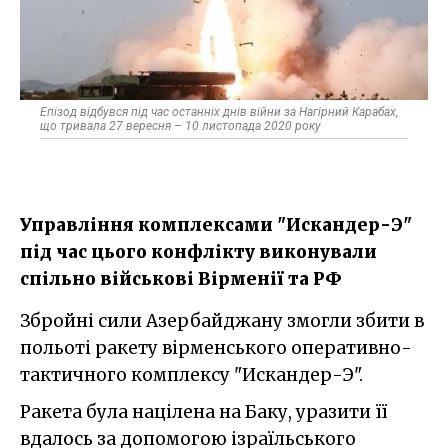
Епізод відбувся під час останніх днів війни за Нагірний Карабах,
що тривала 27 вересня – 10 листопада 2020 року
Управління комплексами "Искандер-Э"
під час цього конфлікту виконували
спільно військові Вірменії та РФ
Збройні сили Азербайджану змогли збити в
польоті ракету вірменського оперативно-
тактичного комплексу "Искандер-Э".
Ракета була націлена на Баку, уразити її
вдалось за допомогою ізраїльського