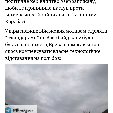
політичне керівництво Азербайджану,
щоби те припинило наступ проти
вірменських збройних сил в Нагірному
Карабасі.
У вірменських військових мотивом стріляти
"Іскандерами" по Азербайджану була
буквально помста, Єреван намагався хоч
якось компенсувати власне технологічне
відставання на полі бою.