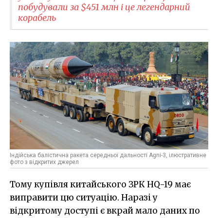
побудували за $451 млн і це легендарний
корабель
Індійська балістична ракета середньої дальності Agni-3, ілюстративне
фото з відкритих джерел
Тому купівля китайського ЗРК HQ-19 має
виправити цю ситуацію. Наразі у
відкритому доступі є вкрай мало даних по