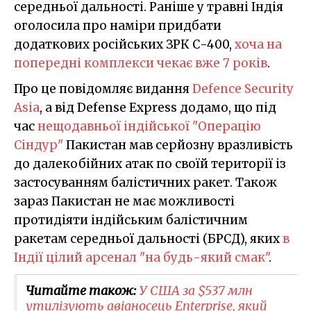
середньої дальності. Раніше у травні Індія
оголосила про наміри придбати
додаткових російських ЗРК С-400,
хоча на
попередні комплекси чекає вже 7 років
.
Про це повідомляє видання
Defence Security
Asia
, а від Defense Express додамо, що під
час
нещодавньої індійської "Операцію
Сіндур"
Пакистан мав серйозну вразливість
до далекобійних атак по своїй території із
застосуванням балістичних ракет. Також
зараз Пакистан не має можливості
протидіяти індійським балістичним
ракетам середньої дальності (БРСД), яких
в
Індії цілий арсенал "на будь-який смак"
.
Читайте також:
У США за $537 млн
утилізують авіаносець Enterprise, який