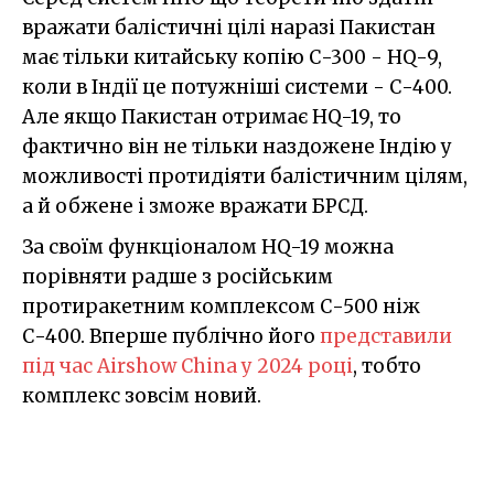
вражати балістичні цілі наразі Пакистан
має тільки китайську копію С-300 - HQ-9,
коли в Індії це потужніші системи - С-400.
Але якщо Пакистан отримає HQ-19, то
фактично він не тільки наздожене Індію у
можливості протидіяти балістичним цілям,
а й обжене і зможе вражати БРСД.
За своїм функціоналом HQ-19 можна
порівняти радше з російським
протиракетним комплексом С-500 ніж
С-400. Вперше публічно його
представили
під час Airshow China у 2024 році
, тобто
комплекс зовсім новий.