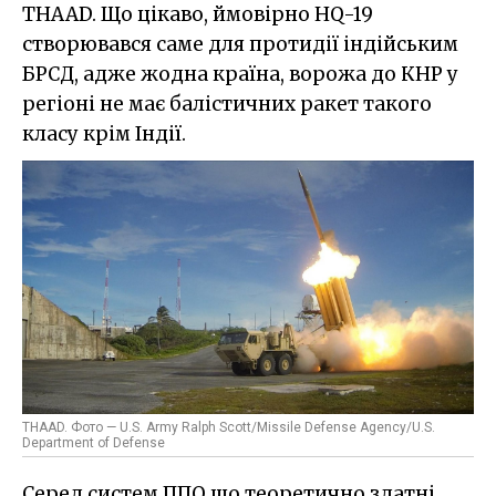
THAAD. Що цікаво, ймовірно HQ-19
створювався саме для протидії індійським
БРСД, адже жодна країна, ворожа до КНР у
регіоні не має балістичних ракет такого
класу крім Індії.
THAAD. Фото — U.S. Army Ralph Scott/Missile Defense Agency/U.S.
Department of Defense
Серед систем ППО що теоретично здатні