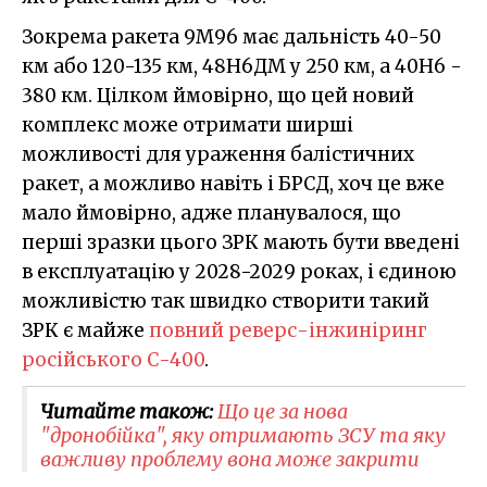
Зокрема ракета 9М96 має дальність 40-50
км або 120-135 км, 48Н6ДМ у 250 км, а 40Н6 -
380 км. Цілком ймовірно, що цей новий
комплекс може отримати ширші
можливості для ураження балістичних
ракет, а можливо навіть і БРСД, хоч це вже
мало ймовірно, адже планувалося, що
перші зразки цього ЗРК мають бути введені
в експлуатацію у 2028-2029 роках, і єдиною
можливістю так швидко створити такий
ЗРК є майже
повний реверс-інжиніринг
російського С-400
.
Читайте також:
Що це за нова
"дронобійка", яку отримають ЗСУ та яку
важливу проблему вона може закрити