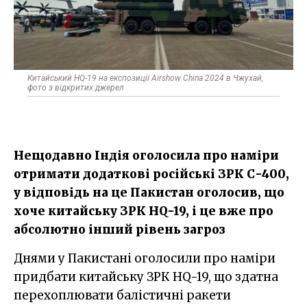
Китайський HQ-19 на експозиції Airshow China 2024 в Чжухай,
фото з відкритих джерел
Нещодавно Індія оголосила про наміри
отримати додаткові російські ЗРК С-400,
у відповідь на це Пакистан оголосив, що
хоче китайську ЗРК HQ-19, і це вже про
абсолютно інший рівень загроз
Днями у Пакистані оголосили про наміри
придбати китайську ЗРК HQ-19, що здатна
перехоплювати балістичні ракети