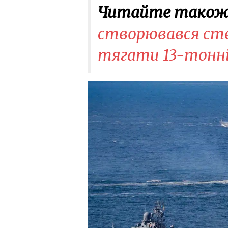
Читайте також
створювався сте
тягати 13-тонні 