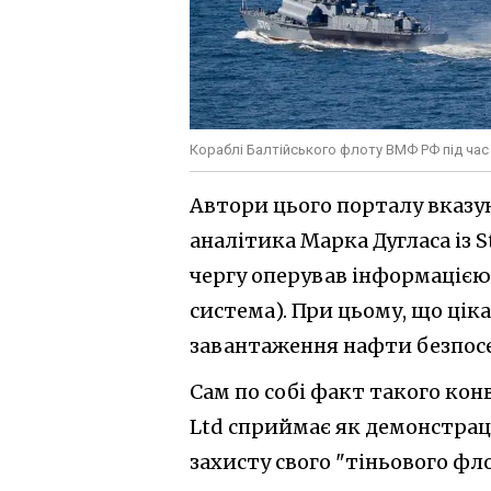
Кораблі Балтійського флоту ВМФ РФ під час 
Автори цього порталу вказ
аналітика Марка Дугласа із S
чергу оперував інформацією
система). При цьому, що цік
завантаження нафти безпосе
Сам по собі факт такого кон
Ltd сприймає як демонстрац
захисту свого "тіньового фло