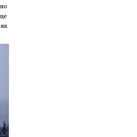
сно
 це
 як