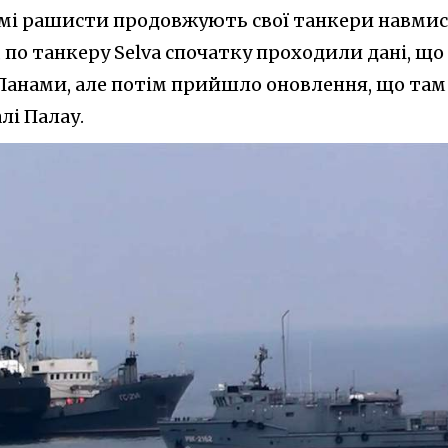
амі рашисти продовжують свої танкери навми
 по танкеру Selva спочатку проходили дані, що
Панами, але потім прийшло оновлення, що там
лі Палау.