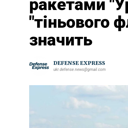
ракетами "У
"тіньового ф
значить
DEFENSE EXPRESS
ukr.defense.news@gmail.com