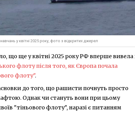
навчань у квітні 2025 року, фото з відкритих джерел
ло, що ще у квітні 2025 року РФ вперше вивела
ького флоту після того, як Європа почала
вого флоту"
.
асновки до того, що рашисти почнуть просто
нафтою. Однак чи стануть вони при цьому
оїв "тіньового флоту", наразі є питанням