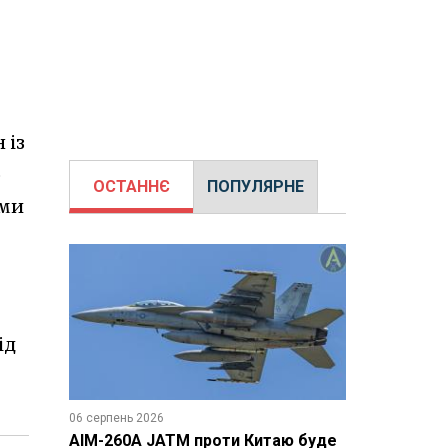
 із
о
ОСТАННЄ
ПОПУЛЯРНЕ
ами
ід
06 серпень 2026
AIM-260A JATM проти Китаю буде