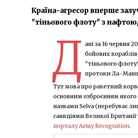
Країна-агресор вперше залу
"тіньового флоту" з нафтою,
Д
ані за 16 червня 2
бойових кораблів
"тіньового флоту"
протоки Ла-Ман
Тут мова про ракетний корв
основним озброєнням якого 
назвами Selva (перебуває лиш
санкціями Великої Британії т
порталу Army Recognition.