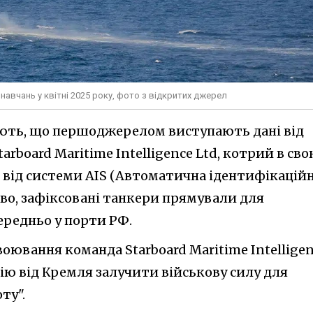
навчань у квітні 2025 року, фото з відкритих джерел
ують, що першоджерелом виступають дані від
tarboard Maritime Intelligence Ltd, котрий в св
 від системи AIS (Автоматична ідентифікацій
аво, зафіксовані танкери прямували для
редньо у порти РФ.
воювання команда Starboard Maritime Intellige
ію від Кремля залучити військову силу для
ту".