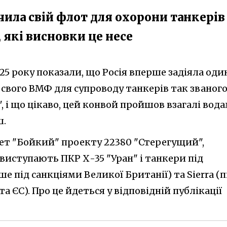
чила свій флот для охорони танкерів
 які висновки це несе
025 року показали, що Росія вперше задіяла один
 свого ВМФ для супроводу танкерів так званог
, і що цікаво, цей конвой пройшов взагалі вод
ш.
ет "Бойкий" проекту 22380 "Стерегущий",
виступають ПКР Х-35 "Уран" і танкери під
е під санкціями Великої Британії) та Sierra (п
а ЄС). Про це йдеться у відповідній публікації