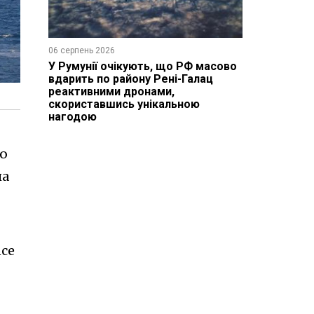
06 серпень 2026
У Румунії очікують, що РФ масово
вдарить по району Рені-Галац
реактивними дронами,
скориставшись унікальною
нагодою
ою
на
nce