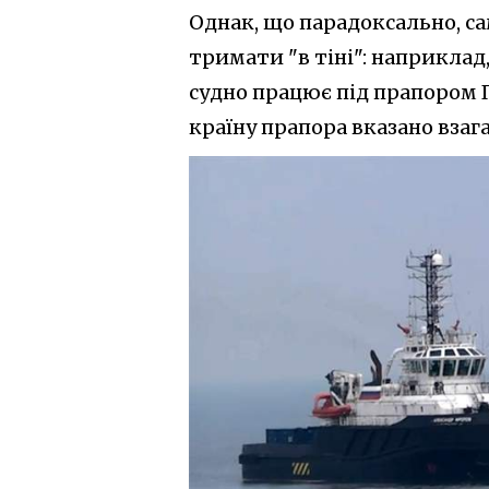
Однак, що парадоксально, с
тримати "в тіні": наприклад,
судно працює під прапором 
країну прапора вказано взага