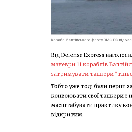
Кораблі Балтійського флоту ВМФ РФ під час 
Від Defense Express наголоси
маневри 11 кораблів Балтійс
затримувати танкери "тіньо
Тобто уже тоді були перші з
конвоювати свої танкери з 
масштабувати практику конв
відкритим.