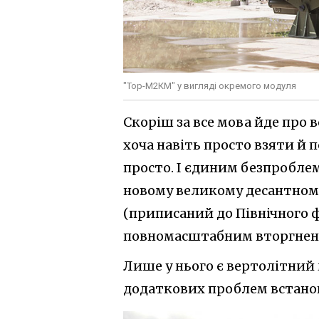
"Тор-М2КМ" у вигляді окремого модуля
Скоріш за все мова йде про 
хоча навіть просто взяти й п
просто. І єдиним безпробле
новому великому десантному
(приписаний до Північного ф
повномасштабним вторгнен
Лише у нього є вертолітний 
додаткових проблем встано