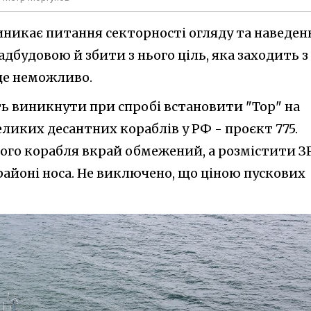
иникає питання секторності огляду та наведен
адбудовою й збити з нього ціль, яка заходить з
уде неможливо.
ь виникнути при спробі встановити "Тор" на
иких десантних кораблів у РФ - проєкт 775.
ього корабля вкрай обмежений, а розмістити З
районі носа. Не виключено, що ціною пускових