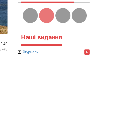
Наші видання
13:49
5748
Журнали
42