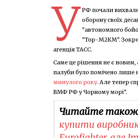
У
РФ почали вихвал
оборону своїх дес
"автономного бойо
"Тор-М2КМ". Зокре
агенція ТАСС.
Саме це рішення не є новим,
палуби було помічено лише 
минулого року
. Але тепер с
ВМФ РФ у Чорному морі".
Читайте також
купити виробник
Eurofighter, але 