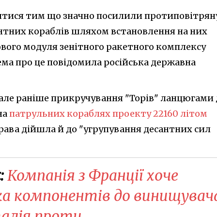
ятися тим що значно посилили протиповітрян
антних кораблів шляхом встановлення на них
вого модуля зенітного ракетного комплексу
ма про це повідомила російська державна
 але раніше прикручування "Торів" ланцюгами 
на
патрульних кораблях проекту 22160 літом
права дійшла й до "угрупування десантних сил
:
Компанія з Франції хоче
а компонентів до винищувач
Італія проти