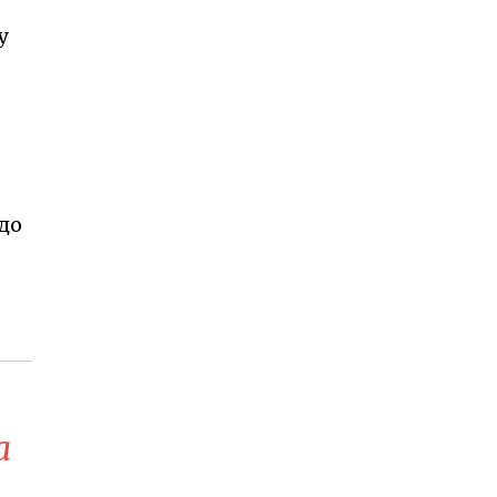
у
до
а