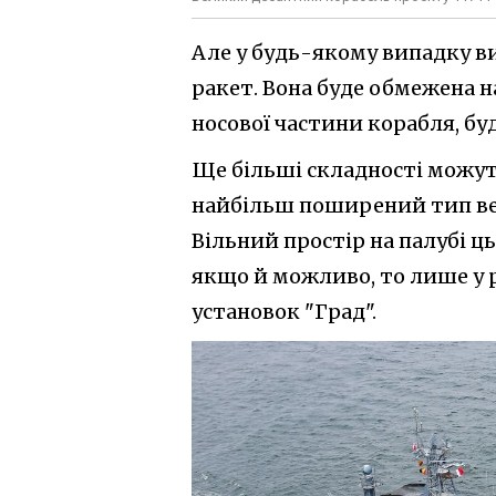
Але у будь-якому випадку в
ракет. Вона буде обмежена н
носової частини корабля, б
Ще більші складності можут
найбільш поширений тип вел
Вільний простір на палубі ц
якщо й можливо, то лише у 
установок "Град".