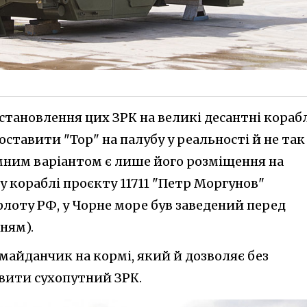
встановлення цих ЗРК на великі десантні корабл
оставити "Тор" на палубу у реальності й не так
мним варіантом є лише його розміщення на
 кораблі проєкту 11711 "Петр Моргунов"
лоту РФ, у Чорне море був заведений перед
ням).
майданчик на кормі, який й дозволяє без
вити сухопутний ЗРК.