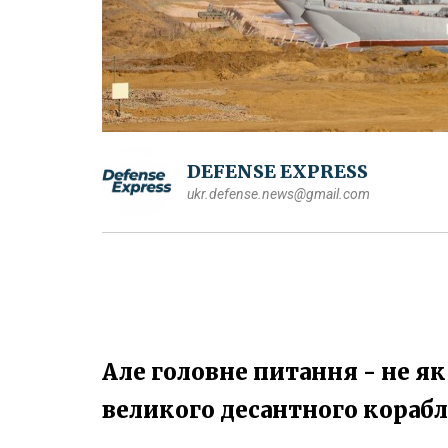
DEFENSE EXPRESS
ukr.defense.news@gmail.com
Але головне питання - не я
великого десантного корабля