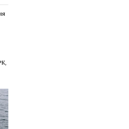
ня
РК,