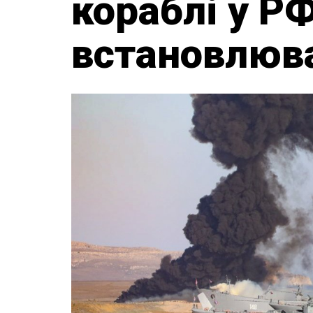
кораблі у Р
встановлюва