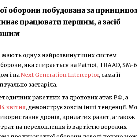
ої оборони побудована за принципо
инає працювати першим, а засіб
евшим
 мають одну з найрозвинутіших систем
орони, яка спирається на Patriot, THAAD, SM-6
дом і на
Next Generation Interceptor
, сама її
птуально застаріла.
методичних ракетних та дронових атак РФ, а
14 квітня
, демонструє зовсім інші тенденції. М
використання дронів, крилатих ракет, а також
трат на перехоплення із вартістю ворожих
тема протиракетної оборони доволі погано мож