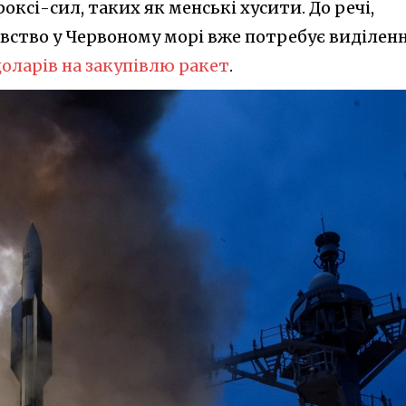
оксі-сил, таких як менські хусити. До речі,
авство у Червоному морі вже потребує виділен
доларів на закупівлю ракет
.