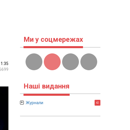
Ми у соцмережах
11:35
6699
Наші видання
Журнали
42