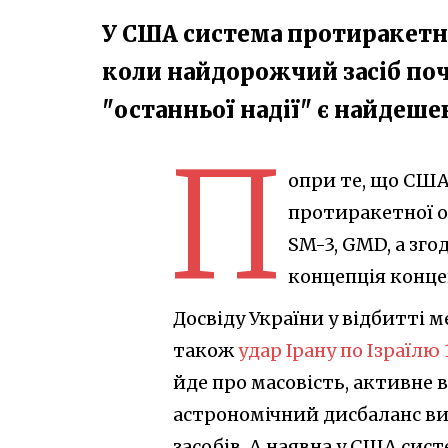
У США система протиракетн
коли найдорожчий засіб поч
"останньої надії" є найдеш
П
опри те, що США
протиракетної об
SM-3, GMD, а зго
концепція конце
Досвіду України у відбитті 
також
удар Ірану по Ізраїлю 
йде про масовість, активне 
астрономічний дисбаланс ви
засобів. А наявна у США сис