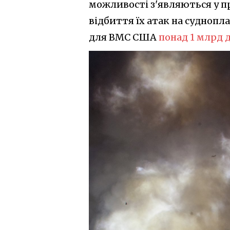
можливості з'являються у пр
відбиття їх атак на суднопл
для ВМС США
понад 1 млрд 