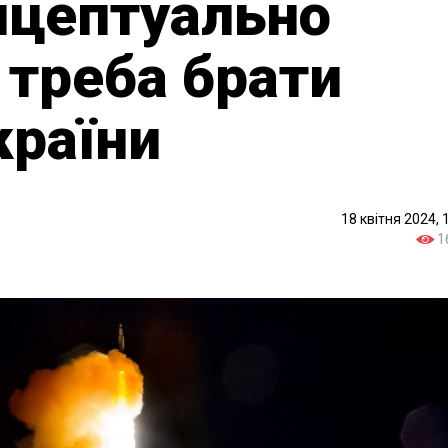
нцептуально
 треба брати
країни
18 квітня 2024, 
1