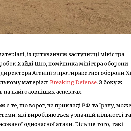
матеріалі, із цитуванням заступниці міністра
зробок Хайді Шю, помічника міністра оборони
директора Агенції з протиракетної оборони Х
альному матеріалі
Breaking Defense
. З боку ж
ь на найголовніших аспектах.
є те, що ворог, на прикладі РФ та Ірану, мож
еми, які виробляються у значній кількості та
ованої одночасної атаки. Більше того, такі