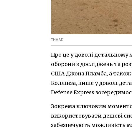
THAAD
Про це у доволі детальному 
оборони з досліджень та ро
США Джона Пламба, а також 
Коллінза, пише у доволі дет
Defense Express зосередимос
Зокрема ключовим моментом 
використовувати дешеві сист
забезпечують можливість мас