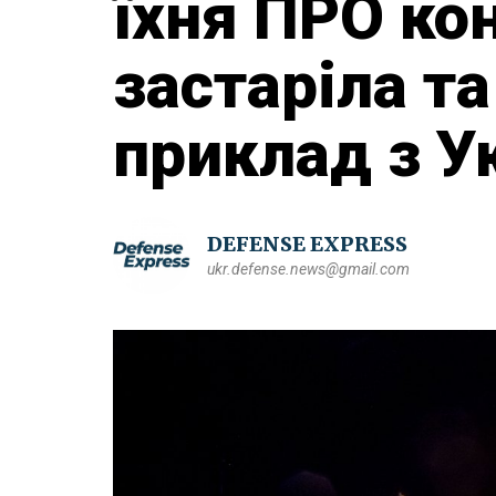
їхня ПРО ко
застаріла та
приклад з У
DEFENSE EXPRESS
ukr.defense.news@gmail.com