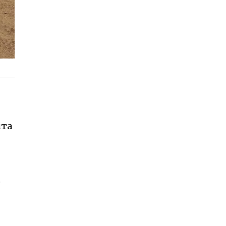
іта
е