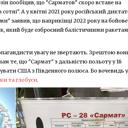
зін пообіцяв, що "Сарматов" скоро встане на
сотні". А у квітні 2021 року російський дикта
и" заявив, що наприкінці 2022 року на бойове
лк, який буде озброєний балістичними ракета
ропагандисти увагу не звертають. Зрештою вон
нам те, що "Сармат" з дальністю польоту у 18
увати США з Південного полюса. Бо вочевидь у
ки та глобуси
.