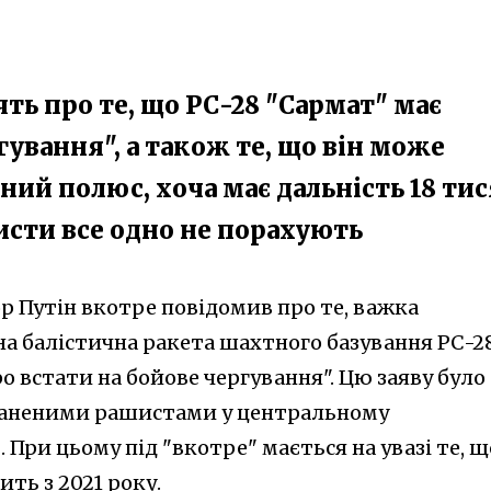
ять про те, що РС-28 "Сармат" має
гування", а також те, що він може
ний полюс, хоча має дальність 18 ти
исти все одно не порахують
р Путін вкотре повідомив про те, важка
 балістична ракета шахтного базування РС-2
о встати на бойове чергування". Цю заяву було
раненими рашистами у центральному
При цьому під "вкотре" мається на увазі те, щ
ить з 2021 року.