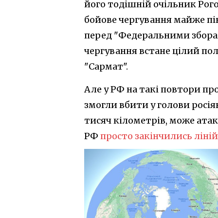
його тодішній очільник Рого
бойове чергування майже пів 
перед "Федеральними зборам
чергування встане цілий по
"Сармат".
Але у РФ на такі повтори п
змогли вбити у голови росія
тисяч кілометрів, може атак
РФ
просто закінчились ліній