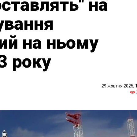
оставлять" на
ування
кий на ньому
3 року
29 жовтня 2025, 