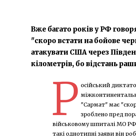
Вже багато років у РФ говор
"скоро встати на бойове чер
атакувати США через Півден
кілометрів, бо відстань раш
Р
осійський диктато
міжконтинентальна
"Сармат" має "скор
зроблено пред по
військовому шпиталі МО РФ. 
такі однотипні заяви він роб