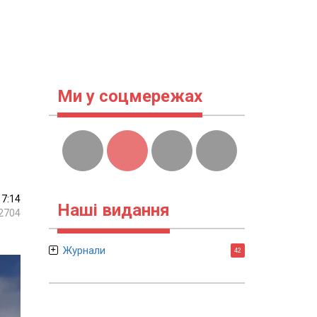
Ми у соцмережах
17:14
Наші видання
2704
Журнали
42