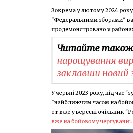
Зокрема у лютому 2024 року 
"Федеральними зборами" ват
продемонстровано у районах
Читайте також
нарощування вир
заклавши новий з
У червні 2023 року, під час 
"найближчим часом на бойов
от вже у вересні очільник "
вже на бойовому чергуванні
.