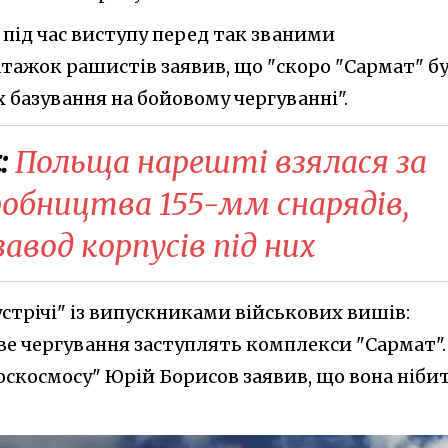
під час виступу перед так званими
ажок рашистів заявив, що "скоро "Сармат" б
 базування на бойовому чергуванні".
:
Польща нарешті взялася за
обництва 155-мм снарядів,
авод корпусів під них
"зустрічі" із випускниками військових вишів:
е чергування заступлять комплекси "Сармат".
Роскосмосу" Юрій Борисов заявив, що вона ніби