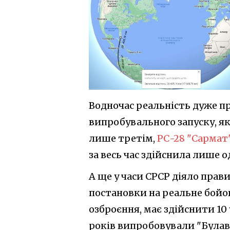
Водночас реальність дуже про
випробувального запуску, я
лише третім,
РС-28 "Сармат
за весь час здійснила лише 
А ще у часи СРСР діяло пра
постановки на реальне бойо
озброєння, має здійснити 10 
років випробовували "Булаву