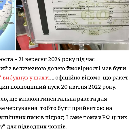
ста - 21 вересня 2024 року під час
кий з величезною долею ймовірності мав бути
" вибухнув у шахті
. І офіційно відомо, що ракет
один повноцінний пуск 20 квітня 2022 року.
вило, що міжконтинентальна ракета для
ве чергування, тобто бути прийнятою на
успішних пусків підряд. І саме тому у РФ цілих 
" для підводних човнів.