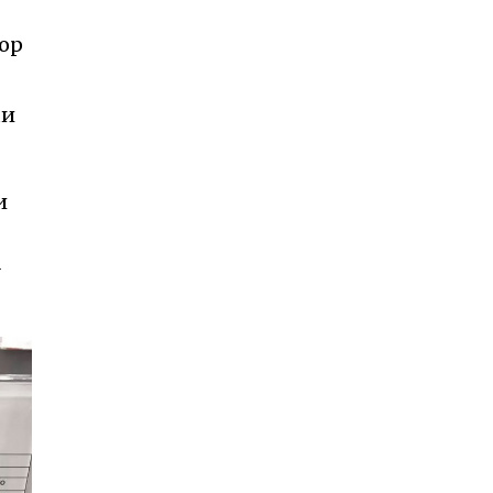
тор
ми
и