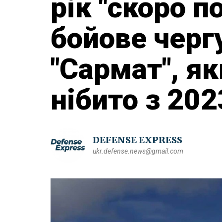
рік "скоро п
бойове черг
"Сармат", я
нібито з 202
DEFENSE EXPRESS
ukr.defense.news@gmail.com