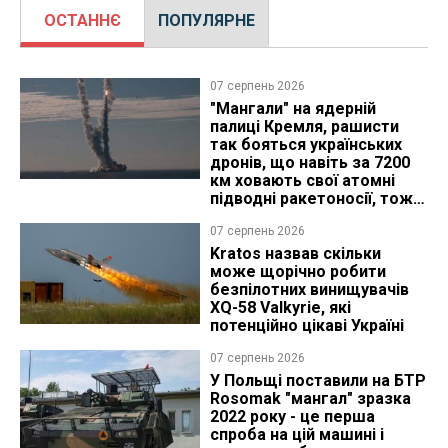
ОСТАННЄ
ПОПУЛЯРНЕ
07 серпень 2026
"Мангали" на ядерній
палиці Кремля, рашисти
так бояться українських
дронів, що навіть за 7200
км ховають свої атомні
підводні ракетоносії, тож
що видно з космосу
07 серпень 2026
Kratos назвав скільки
може щорічно робити
безпілотних винищувачів
XQ-58 Valkyrie, які
потенційно цікаві Україні
07 серпень 2026
У Польщі поставили на БТР
Rosomak "мангал" зразка
2022 року - це перша
спроба на цій машині і