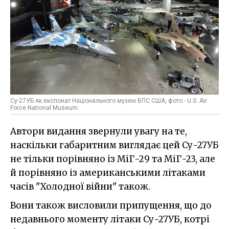
Су-27УБ як експонат Національного музею ВПС США, фото - U.S. Air
Force National Museum
Автори видання звернули увагу на те,
наскільки габаритним виглядає цей Су-27УБ
не тільки порівняно із МіГ-29 та МіГ-23, але
й порівняно із американськими літаками
часів "Холодної війни" також.
Вони також висловили припущення, що до
недавнього моменту літаки Су-27УБ, котрі