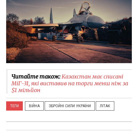
Читайте також:
Казахстан має списані
МіГ-31, які виставив на торги менш ніж за
$1 мільйон
ТЕГИ
ВІЙНА
ЗБРОЙНІ СИЛИ УКРАЇНИ
ЛІТАК