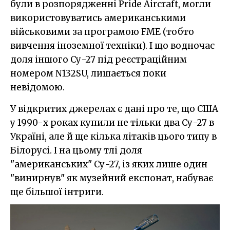
були в розпорядженні Pride Aircraft, могли
використовуватись американськими
військовими за програмою FME (тобто
вивчення іноземної техніки). І що водночас
доля іншого Су-27 під реєстраційним
номером N132SU, лишається поки
невідомою.
У відкритих джерелах є дані про те, що США
у 1990-х роках купили не тільки два Су-27 в
Україні, але й ще кілька літаків цього типу в
Білорусі. І на цьому тлі доля
"американських" Су-27, із яких лише один
"винирнув" як музейний експонат, набуває
ще більшої інтриги.