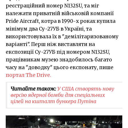
реєстраційний номер N132SU, та міг
належати приватній військовій компанії
Pride Aircraft, котра в 1990-х роках купила
мінімум два Су-27УБ в Україні, та
використовувала їх в "демілітаризованому
варіанті". Перш ніж виставляти на
експозиції Су-27УБ під номером N132SU,
працівникам музею знадобилось багато
часу на "доводку" цього експонату, пише
портал The Drive.
Читайте також:
У США створять нову
версію ядерної бомби для спеціальних
цілей на кшталт бункера Путіна