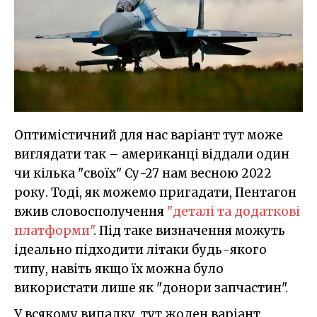
Оптимістичний для нас варіант тут може
виглядати так – американці віддали один
чи кілька "своїх" Су-27 нам весною 2022
року. Тоді, як можемо пригадати, Пентагон
вжив словосполучення
"деталі та додаткові
платформи"
. Під таке визначення можуть
ідеально підходити літаки будь-якого
типу, навіть якщо їх можна було
використати лише як "донори запчастин".
У всякому випадку, тут жоден варіант