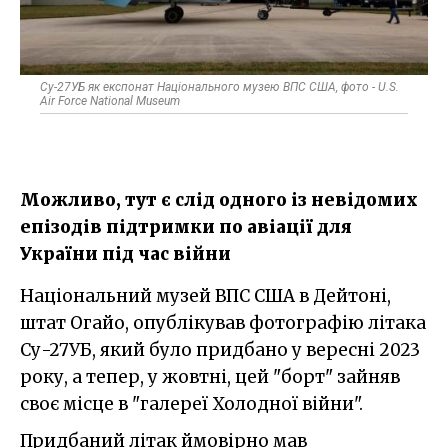
Су-27УБ як експонат Національного музею ВПС США, фото - U.S.
Air Force National Museum
Можливо, тут є слід одного із невідомих
епізодів підтримки по авіації для
України під час війни
Національний музей ВПС США в Дейтоні,
штат Огайо, опублікував фотографію літака
Су-27УБ, який було придбано у вересні 2023
року, а тепер, у жовтні, цей "борт" зайняв
своє місце в "галереї Холодної війни".
Придбаний літак ймовірно мав