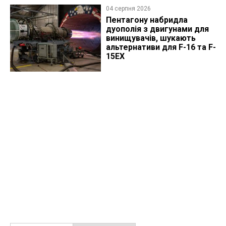
04 серпня 2026
Пентагону набридла
дуополія з двигунами для
винищувачів, шукають
альтернативи для F-16 та F-
15EX