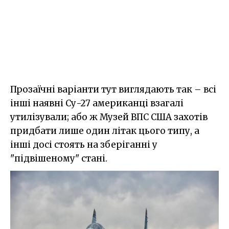
Прозаїчні варіанти тут виглядають так – всі
інші наявні Су-27 американці взагалі
утилізували; або ж Музей ВПС США захотів
придбати лише один літак цього типу, а
інші досі стоять на зберіганні у
"підвішеному" стані.