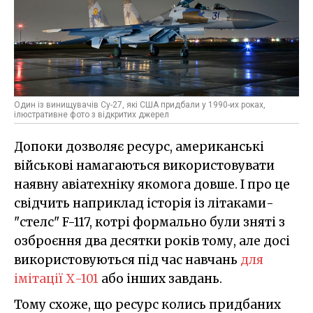
Один із винищувачів Су-27, які США придбали у 1990-их роках,
ілюстративне фото з відкритих джерел
Допоки дозволяє ресурс, американські
військові намагаються використовувати
наявну авіатехніку якомога довше. І про це
свідчить наприклад історія із літаками-
"стелс" F-117, котрі формально були зняті з
озброєння два десятки років тому, але досі
використовуються під час навчань
для
імітації Х-101
або інших завдань.
Тому схоже, що ресурс колись придбаних