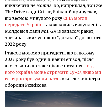
виключати не можна. Бо, наприклад, той же
The Drive в одній із публікацій припускав,
що весною минулого року
США могли
передати Україні
також колись викуплені в
Молдови літаки МіГ-29 із запасом ракет,
частина з яких успішно "дожила" до лютого
2022 року.
І також можемо пригадати, що в лютому
2023 року був один цікавий епізод, після
якого виникло таке цікаве питання -
від
кого Україна може отримати Су-27, якщо ми
всі вірно зрозуміли натяк
уже екс-міністра
оборони Рєзнікова.