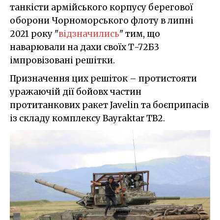
танкісти армійського корпусу берегової
оборони Чорноморського флоту в липні
2021 року "
відзначились
" тим, що
наварювали на дахи своїх Т-72Б3
імпровізовані решітки.
Призначення цих решіток – протистояти
уражаючій дії бойовх частин
протитанкових ракет Javelin та боєприпасів
із складу комплексу Bayraktar TB2.