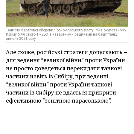
Танкісти берегової оборони Чорноморського флоту РФ в окупованому
Криму біля свого Т-72Б3 із навареними решітками на башті танку,
липень 2021 року
Але схоже, російські стратеги допускають –
для ведення "великої війни" проти України
не просто доведеться перекидати танкові
частини навіть із Сибіру, при веденні
"великої війни" проти України танкові
частини із Сибіру не вдасться прикрити
ефективною "зенітною парасолькою".