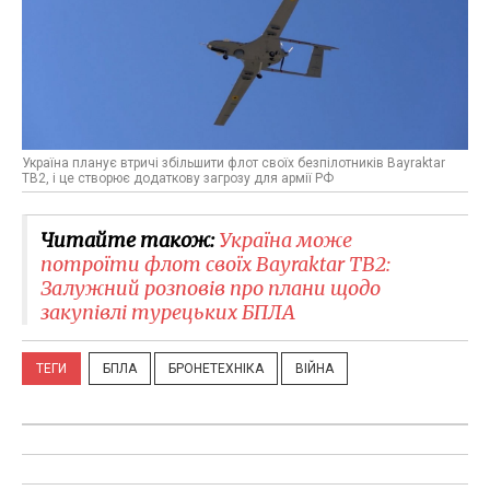
Україна планує втричі збільшити флот своїх безпілотників Bayraktar
TB2, і це створює додаткову загрозу для армії РФ
Читайте також:
Україна може
потроїти флот своїх Bayraktar TB2:
Залужний розповів про плани щодо
закупівлі турецьких БПЛА
ТЕГИ
БПЛА
БРОНЕТЕХНІКА
ВІЙНА