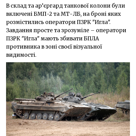
В склад та ар’єргард танкової колони були
включені БМП-2 та МТ-ЛБ, на броні яких
розмістились оператори ПЗРК "Игла".
Завдання просте та зрозуміле – оператори
ПЗРК "Игла" мають збивати БПЛА
противника в зоні своєї візуальної
видимості.