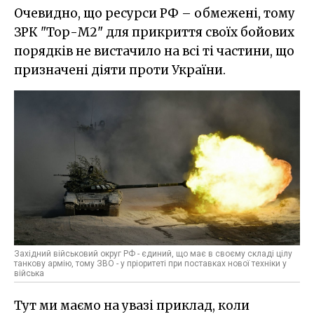
Очевидно, що ресурси РФ – обмежені, тому
ЗРК "Тор-М2" для прикриття своїх бойових
порядків не вистачило на всі ті частини, що
призначені діяти проти України.
Західний військовий округ РФ - єдиний, що має в своєму складі цілу
танкову армію, тому ЗВО - у пріоритеті при поставках нової техніки у
війська
Тут ми маємо на увазі приклад, коли