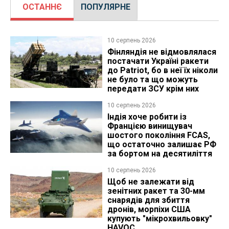
ОСТАННЄ
ПОПУЛЯРНЕ
10 серпень 2026
Фінляндія не відмовлялася
постачати Україні ракети
до Patriot, бо в неї їх ніколи
не було та що можуть
передати ЗСУ крім них
10 серпень 2026
Індія хоче робити із
Францією винищувач
шостого покоління FCAS,
що остаточно залишає РФ
за бортом на десятиліття
10 серпень 2026
Щоб не залежати від
зенітних ракет та 30-мм
снарядів для збиття
дронів, морпіхи США
купують "мікрохвильовку"
HAVOC