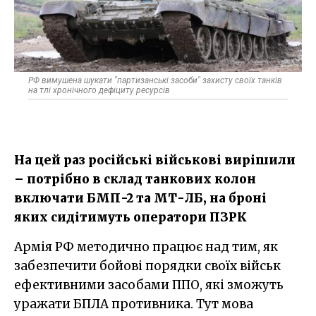
РФ вимушена шукати "партизанські засоби" захисту своїх танків
на тлі хронічного дефіциту ресурсів
На цей раз російські військові вирішили
– потрібно в склад танкових колон
включати БМП-2 та МТ-ЛБ, на броні
яких сидітимуть оператори ПЗРК
Армія РФ методично працює над тим, як
забезпечити бойові порядки своїх військ
ефективними засобами ППО, які зможуть
уражати БПЛА противника. Тут мова