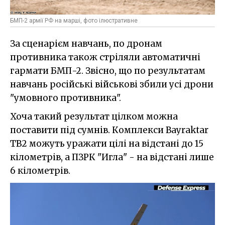
БМП-2 армії РФ на марші, фото ілюстративне
За сценарієм навчань, по дронам
противника також стріляли автоматичні
гармати БМП-2. Звісно, що по результатам
навчань російські військові збили усі дрони
"умовного противника".
Хоча такий результат цілком можна
поставити під сумнів. Комплекси Bayraktar
TB2 можуть уражати цілі на відстані до 15
кілометрів, а ПЗРК "Игла" - на відстані лише
6 кілометрів.