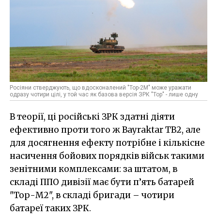
Росіяни стверджують, що вдосконалений "Тор-2М" може уражати
одразу чотири цілі, у той час як базова версія ЗРК "Тор" - лише одну
В теорії, ці російські ЗРК здатні діяти
ефективно проти того ж Bayraktar TB2, але
для досягнення ефекту потрібне і кількісне
насичення бойових порядків військ такими
зенітними комплексами: за штатом, в
складі ППО дивізії має бути п’ять батарей
"Тор-М2", в складі бригади – чотири
батареї таких ЗРК.