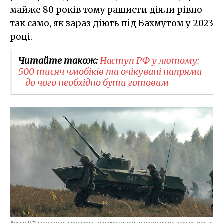
майже 80 років тому рашисти діяли рівно
так само, як зараз діють під Бахмутом у 2023
році.
Читайте також:
Наступ РФ у лютому:
500 тисяч чмобіків та очікувані напрями
- до чого необхідно бути готовим
Армія РФ має значні ресурси для проведення наступу не рахуючись із