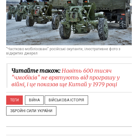
"Частково мобілізовані" російські окупанти, ілюстративне фото з
відкритих джерел
Читайте також:
Навіть 600 тисяч
"чмобіків" не врятують від програшу у
війні, і це показав ще Китай у 1979 році
ТЕГИ
ВІЙНА
ВІЙСЬКОВА ІСТОРІЯ
ЗБРОЙНІ СИЛИ УКРАЇНИ