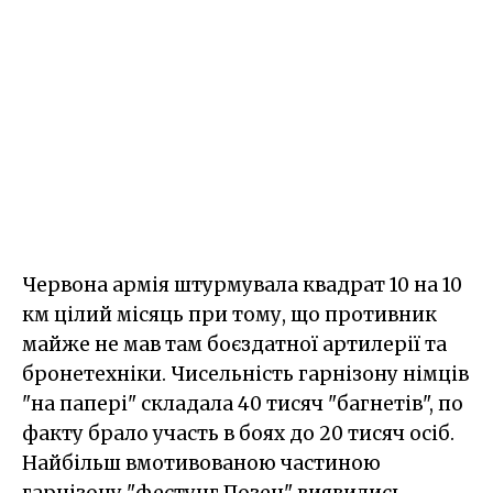
Червона армія штурмувала квадрат 10 на 10
км цілий місяць при тому, що противник
майже не мав там боєздатної артилерії та
бронетехніки. Чисельність гарнізону німців
"на папері" складала 40 тисяч "багнетів", по
факту брало участь в боях до 20 тисяч осіб.
Найбільш вмотивованою частиною
гарнізону "фестунг Позен" виявились