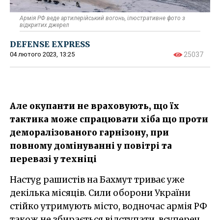
Армія РФ веде артилерійський вогонь, ілюстративне фото з
відкритих джерел
DEFENSE EXPRESS
04 лютого 2023, 13:25
25037
Але окупанти не враховують, що їх
тактика може спрацювати хіба що проти
деморалізованого гарнізону, при
повному домінуванні у повітрі та
перевазі у техніці
Настуg рашистів на Бахмут триває уже
декілька місяців. Сили оборони України
стійко утримують місто, водночас армія РФ
також не збирається відступати, всупереч