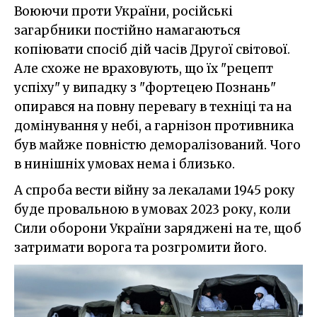
Воюючи проти України, російські
загарбники постійно намагаються
копіювати спосіб дій часів Другої світової.
Але схоже не враховують, що їх "рецепт
успіху" у випадку з "фортецею Познань"
опирався на повну перевагу в техніці та на
домінування у небі, а гарнізон противника
був майже повністю деморалізований. Чого
в нинішніх умовах нема і близько.
А спроба вести війну за лекалами 1945 року
буде провальною в умовах 2023 року, коли
Сили оборони України заряджені на те, щоб
затримати ворога та розгромити його.