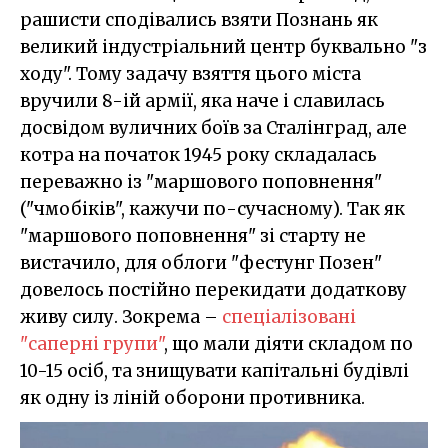
рашисти сподівались взяти Познань як
великий індустріальний центр буквально "з
ходу". Тому задачу взяття цього міста
вручили 8-ій армії, яка наче і славилась
досвідом вуличних боїв за Сталінград, але
котра на початок 1945 року складалась
переважно із "маршового поповнення"
("чмобіків", кажучи по-сучасному). Так як
"маршового поповнення" зі старту не
вистачило, для облоги "фестунг Позен"
довелось постійно перекидати додаткову
живу силу. Зокрема –
спеціалізовані
"саперні групи"
, що мали діяти складом по
10-15 осіб, та знищувати капітальні будівлі
як одну із ліній оборони противника.