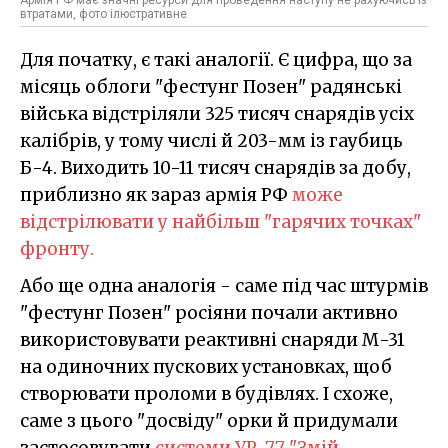
втратами, фото ілюстративне
Для початку, є такі аналогії. Є цифра, що за
місяць облоги "фестунг Позен" радянські
війська відстріляли 325 тисяч снарядів усіх
калібрів, у тому числі й 203-мм із гаубиць
Б-4. Виходить 10-11 тисяч снарядів за добу,
приблизно як зараз армія РФ
може
відстрілювати у найбільш "гарячих точках"
фронту.
Або ще одна аналогія - саме під час штурмів
"фестунг Позен" росіяни почали активно
використовувати реактивні снаряди М-31
на одиночних пускових установках, щоб
створювати проломи в будівлях. І схоже,
саме з цього "досвіду" орки й придумали
застосовувати
системи УР-77 "Змій