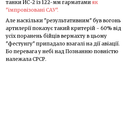
танки ИС-2 із 122-мм гарматами
як
"імпровізовані САУ".
Але наскільки "результативним" був вогонь
артилерії показує такий критерій - 60% від
усіх поранень бійців вермахту в цьому
"фестунгу" припадало взагалі на дії авіації.
Бо перевага у небі над Познанню повністю
належала СРСР.