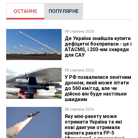
ОСТАННЄ
ПОПУЛЯРНЕ
08 серпень 2026
Де Україна знайшла купити
дефіцитні боєприпаси - це і
ATACMS, і 203-мм снаряди
для САУ
08 серпень 2026
У РФ похвалилися зенітним
дроном, який може літати
до 560 км/год, але чи
дійсно він буде настільки
швидким
08 серпень 2026
Яку міні-ракету може
отримати Україна та які
нові двигуни отримала
крилата ракета FP-5