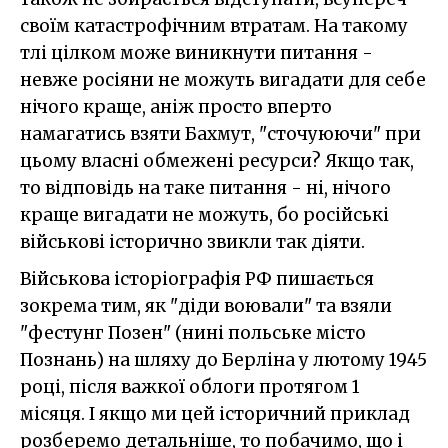
своїм катастрофічним втратам. На такому
тлі цілком може виникнути питання -
невже росіяни не можуть вигадати для себе
нічого краще, аніж просто вперто
намагатись взяти Бахмут, "сточуюючи" при
цьому власні обмежені ресурси? Якщо так,
то відповідь на таке питання - ні, нічого
краще вигадати не можуть, бо російські
військові історично звикли так діяти.
Військова історіографія РФ пишається
зокрема тим, як "діди воювали" та взяли
"фестунг Позен" (нині польське місто
Познань) на шляху до Берліна у лютому 1945
році, після важкої облоги протягом 1
місяця. І якщо ми цей історичний приклад
розберемо детальніше, то побачимо, що і