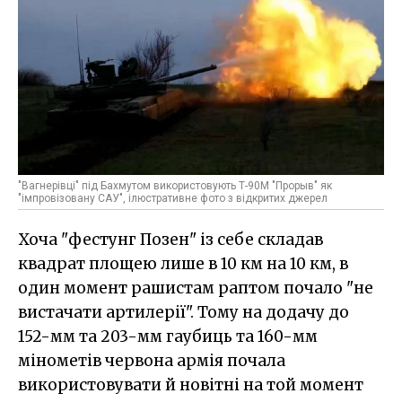
"Вагнерівці" під Бахмутом використовують Т-90М "Прорыв" як
"імпровізовану САУ", ілюстративне фото з відкритих джерел
Хоча "фестунг Позен" із себе складав
квадрат площею лише в 10 км на 10 км, в
один момент рашистам раптом почало "не
вистачати артилерії". Тому на додачу до
152-мм та 203-мм гаубиць та 160-мм
мінометів червона армія почала
використовувати й новітні на той момент