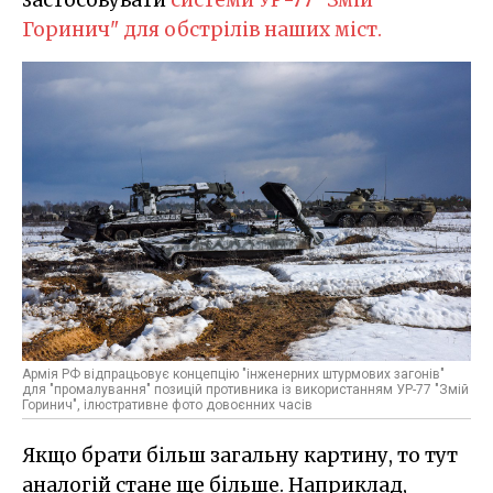
Горинич" для обстрілів наших міст.
Армія РФ відпрацьовує концепцію "інженерних штурмових загонів"
для "промалування" позицій противника із використанням УР-77 "Змій
Горинич", ілюстративне фото довоєнних часів
Якщо брати більш загальну картину, то тут
аналогій стане ще більше. Наприклад,