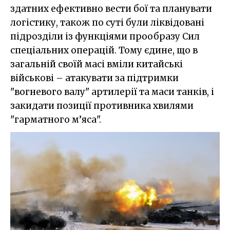
здатних ефективно вести бої та планувати
логістику, також по суті були ліквідовані
підрозділи із функціями прообразу Сил
спеціальних операцій. Тому єдине, що в
загальній своїй масі вміли китайські
військові – атакувати за підтримки
"вогневого валу" артилерії та маси танків, і
закидати позиції противника хвилями
"гарматного м’яса".