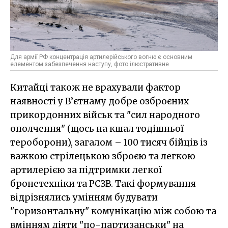
Для армії РФ концентрація артилерійського вогню є основним
елементом забезпечення наступу, фото ілюстративне
Китайці також не врахували фактор
наявності у В’єтнаму добре озброєних
прикордонних військ та "сил народного
ополчення" (щось на кшал тодішньої
тероборони), загалом – 100 тисяч бійців із
важкою стрілецькою зброєю та легкою
артилерією за підтримки легкої
бронетехніки та РСЗВ. Такі формування
відрізнялись умінням будувати
"горизонтальну" комунікацію між собою та
вмінням діяти "по-партизанськи" на