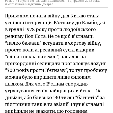
Рашисти готують екіпажі для додаткових Т-62, грудень 2022 року,
ілюстративне з відкритих джерел
Приводом почати війну для Китаю стала
успішна інтервенція В’єтнаму до Камбоджі
в грудні 1978 року проти людоїдського
режиму Пол Пота. Не те щоб в’єтнамці
"палко бажали" вступати в чергову війну,
просто коли агресивний сусід відкрив
"філіал пекла на землі", нападає на
прикордонні селища та проголошує лозунг
"700 років проти В’єтнаму", то тут проблему
можна було вирішити лише силовим
шляхом. Для чого В’єтнам спорядив
угрупування своїх найкращих військ – 14
дивізій, або близько 130 тисяч "багнетів" за
підтримки танків та авіації. І тут в’єтнамці
вирішили не зважати, що головним