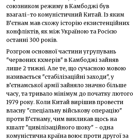
союзником режиму в Камбоджі був
взагалі-то комуністичний Китай. Із яким
В’єтнам мав схожу історію екзистенційних
конфліктів, як між Україною та Росією
останні 300 років.
Розгром основної частини угрупувань
"червоних кхмерів" в Камбоджі зайняв
лише 2 тижні. Але те, що сучасною мовою
називається "стабілізаційні заходи", у
в’єтнамської армії зайняло значно більше
часу, та тривало мінімум до початку лютого
1979 року. Коли Китай вирішив провести
власну "спеціальну військову операцію"
проти В’єтнаму, чим викликав щось на
кшалт "цивілізаційного шоку" - одна
комуністична країна воює проти другої за