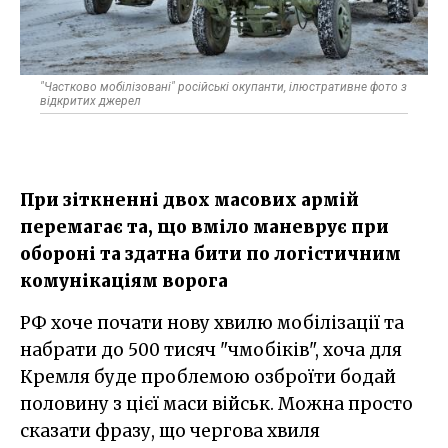
"Частково мобілізовані" російські окупанти, ілюстративне фото з
відкритих джерел
При зіткненні двох масових армій
перемагає та, що вміло маневрує при
обороні та здатна бити по логістичним
комунікаціям ворога
РФ хоче почати нову хвилю мобілізації та
набрати до 500 тисяч "чмобіків", хоча для
Кремля буде проблемою озброїти бодай
половину з цієї маси військ. Можна просто
сказати фразу, що чергова хвиля