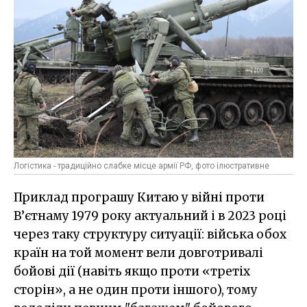
Логістика - традиційно слабке місце армії РФ, фото ілюстративне
Приклад програшу Китаю у війні проти
В’єтнаму 1979 року актуальний і в 2023 році
через таку структуру ситуації: війська обох
країн на той момент вели довготривалі
бойові дії (навіть якщо проти «третіх
сторін», а не один проти іншого), тому