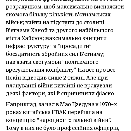
розрахунком, щоб максимально виснажити
якомога більшу кількість в’єтнамських
військ; вийти на підступи до столиці
В’єтнаму Ханой та другого найбільшого
міста Хайфон; максимально знищити
інфраструктуру та "просадити"
боєздатність збройних сил В’єтнаму;
нав’язати свої умови "політичного
врегулювання конфлікту". На все про все
Пекін відводив лише 2 тижні. Але при
плануванні війни китайці не врахували
деякі фактори, які й спричинили фіаско.
Наприклад, за часів Мао Цзедуна у 1970-х
роках китайська НВАК перейшла на
концепцію "народної тотальної війни".
Тому в них не було професійних офіцерів,