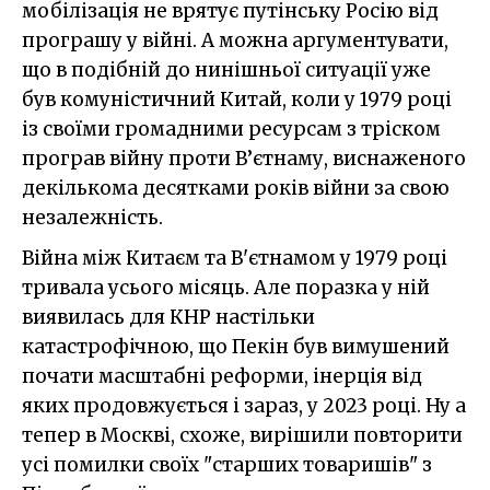
мобілізація не врятує путінську Росію від
програшу у війні. А можна аргументувати,
що в подібній до нинішньої ситуації уже
був комуністичний Китай, коли у 1979 році
із своїми громадними ресурсам з тріском
програв війну проти В’єтнаму, виснаженого
декількома десятками років війни за свою
незалежність.
Війна між Китаєм та В'єтнамом у 1979 році
тривала усього місяць. Але поразка у ній
виявилась для КНР настільки
катастрофічною, що Пекін був вимушений
почати масштабні реформи, інерція від
яких продовжується і зараз, у 2023 році. Ну а
тепер в Москві, схоже, вирішили повторити
усі помилки своїх "старших товаришів" з