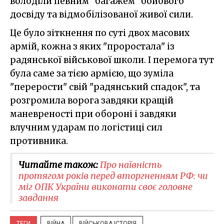
володіли певним "багажем" бойового
досвіду та відмобілізованої живої сили.
Це було зіткнення по суті двох масових
армій, кожна з яких "проростала" із
радянської військової школи. І перемога тут
була саме за тією армією, що зуміла
"перерости" свій "радянський спадок", та
розгромила ворога завдяки кращій
маневреності при обороні і завдяки
влучним ударам по логістиці сил
противника.
Читайте також:
​Про наївність
протягом років перед вторгненням РФ: чи
міг ОПК України виконати своє головне
завдання
ТЕГИ
ВІЙНА
ВІЙСЬКОВА ІСТОРІЯ