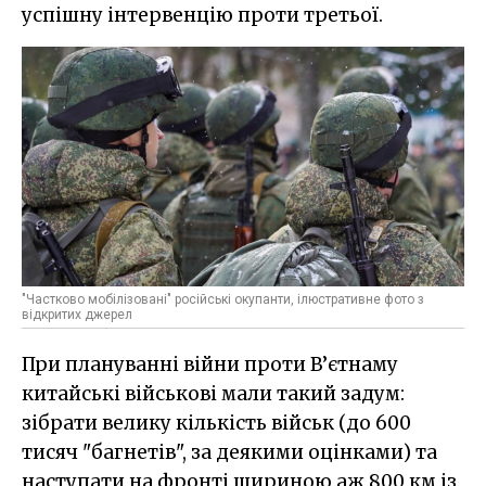
успішну інтервенцію проти третьої.
"Частково мобілізовані" російські окупанти, ілюстративне фото з
відкритих джерел
При плануванні війни проти В’єтнаму
китайські військові мали такий задум:
зібрати велику кількість військ (до 600
тисяч "багнетів", за деякими оцінками) та
наступати на фронті шириною аж 800 км із