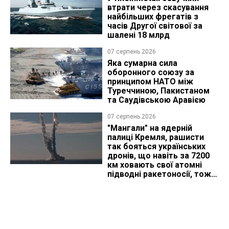
втрати через скасування
найбільших фрегатів з
часів Другої світової за
шалені 18 млрд
07 серпень 2026
Яка сумарна сила
оборонного союзу за
принципом НАТО між
Туреччиною, Пакистаном
та Саудівською Аравією
07 серпень 2026
"Мангали" на ядерній
палиці Кремля, рашисти
так бояться українських
дронів, що навіть за 7200
км ховають свої атомні
підводні ракетоносії, тож
що видно з космосу