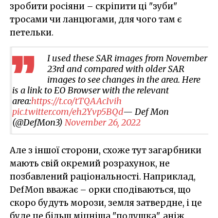
зробити росіяни – скріпити ці "зуби"
тросами чи ланцюгами, для чого там є
петельки.
I used these SAR images from November
23rd and compared with older SAR
images to see changes in the area. Here
is a link to EO Browser with the relevant
area:
https://t.co/tTQAAcIvih
pic.twitter.com/eh2Yvp5BQd
— Def Mon
(@DefMon3)
November 26, 2022
Але з іншої сторони, схоже тут загарбники
мають свій окремий розрахунок, не
позбавлений раціональності. Наприклад,
DefMon вважає – орки сподіваються, що
скоро будуть морози, земля затвердне, і це
буде це більш міцніша "подушка", аніж