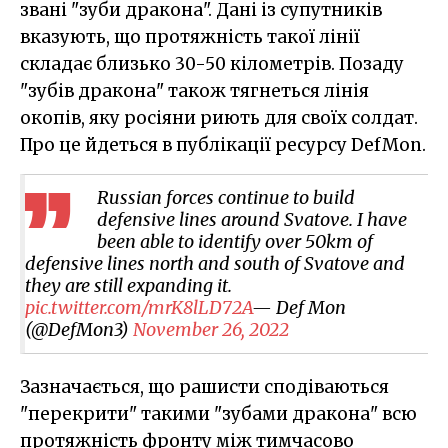
звані "зуби дракона". Дані із супутників
вказують, що протяжність такої лінії
складає близько 30-50 кілометрів. Позаду
"зубів дракона" також тягнеться лінія
окопів, яку росіяни риють для своїх солдат.
Про це йдеться в публікації ресурсу DefMon.
Russian forces continue to build
defensive lines around Svatove. I have
been able to identify over 50km of
defensive lines north and south of Svatove and
they are still expanding it.
pic.twitter.com/mrK8lLD72A
— Def Mon
(@DefMon3)
November 26, 2022
Зазначається, що рашисти сподіваються
"перекрити" такими "зубами дракона" всю
протяжність фронту між тимчасово