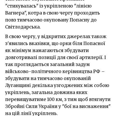
"стикувалась" із укріпленою "лінією
Вагнера", котра в свою чергу проходить
повз тимчасово окуповану Попасну до
Світлодарська.
В свою чергу, у відкритих джерелах також
з'явились вказівки, що орки біля Попасної
як мінімум намагаються збудувати
довготривалі позиції для своєї артилерії. І
так проглядається загальний задум
військово-політичного керівництва РФ –
збудувати на тимчасово окупованій
Луганщині декілька узгоджених між собою
укріплень, загальна довжина яких
перевищуватиме 100 км, з тим щоб втягнути
Збройні Сили України у "бої на виснаження"
на цій лінії укріплень.