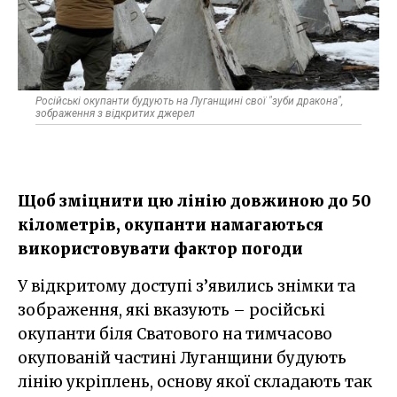
Російські окупанти будують на Луганщині свої "зуби дракона",
зображення з відкритих джерел
Щоб зміцнити цю лінію довжиною до 50
кілометрів, окупанти намагаються
використовувати фактор погоди
У відкритому доступі з’явились знімки та
зображення, які вказують – російські
окупанти біля Сватового на тимчасово
окупованій частині Луганщини будують
лінію укріплень, основу якої складають так