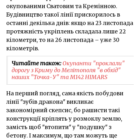
окупованими Сватовим та Кремінною.
Будівництво такої лінії прискорилось в
останні декілька днів: якщо на 23 листопада
протяжність укріплень складала лише 22
кілометри, то на 26 листопада – уже 30
кілометрів.
Читайте також:
Окупанти "проклали"
дорогу з Криму до Мелітополя "в обхід"
наших "Точка-У" та M142 HIMARS
На перший погляд, сама якість побудови
лінії "зубів дракона" викликає
закономірний скепсис, бо рашисти такі
конструкції кріплять у розмоклу землю,
замість щоб "втопити" у "подушку" з
бетону. І максимум, що там можуть ще