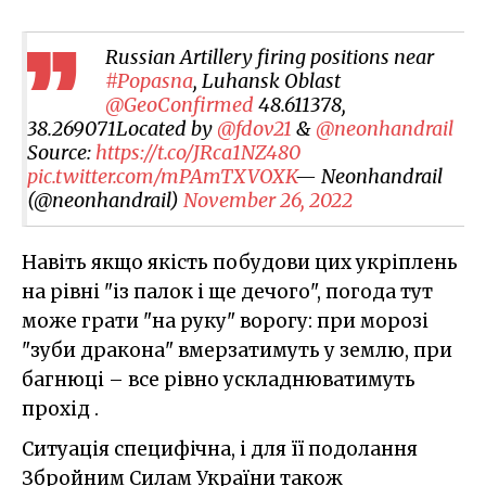
Russian Artillery firing positions near
#Popasna
, Luhansk Oblast
@GeoConfirmed
48.611378,
38.269071Located by
@fdov21
&
@neonhandrail
Source:
https://t.co/JRca1NZ480
pic.twitter.com/mPAmTXVOXK
— Neonhandrail
(@neonhandrail)
November 26, 2022
Навіть якщо якість побудови цих укріплень
на рівні "із палок і ще дечого", погода тут
може грати "на руку" ворогу: при морозі
"зуби дракона" вмерзатимуть у землю, при
багнюці – все рівно ускладнюватимуть
прохід .
Ситуація специфічна, і для її подолання
Збройним Силам України також