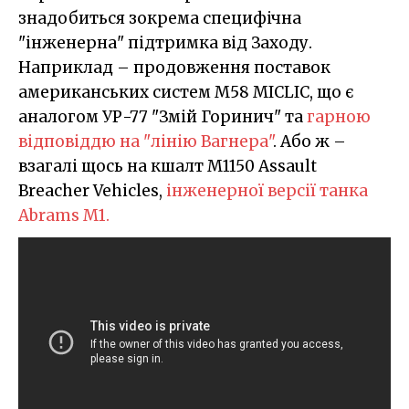
знадобиться зокрема специфічна
"інженерна" підтримка від Заходу.
Наприклад – продовження поставок
американських систем M58 MICLIC, що є
аналогом УР-77 "Змій Горинич" та
гарною
відповіддю на "лінію Вагнера"
. Або ж –
взагалі щось на кшалт M1150 Assault
Breacher Vehicles,
інженерної версії танка
Abrams M1.