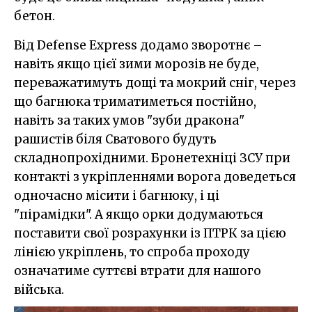
бетон.
Від Defense Express додамо зворотнє –
навіть якщо цієї зими морозів не буде,
переважатимуть дощі та мокрий сніг, через
що багнюка триматиметься постійно,
навіть за таких умов "зуби дракона"
рашистів біля Сватового будуть
складнопрохідними. Бронетехніці ЗСУ при
контакті з укріпленнями ворога доведеться
одночасно місити і багнюку, і ці
"пірамідки". А якщо орки додумаються
поставити свої розрахунки із ПТРК за цією
лінією укріплень, то спроба проходу
означатиме суттєві втрати для нашого
війська.