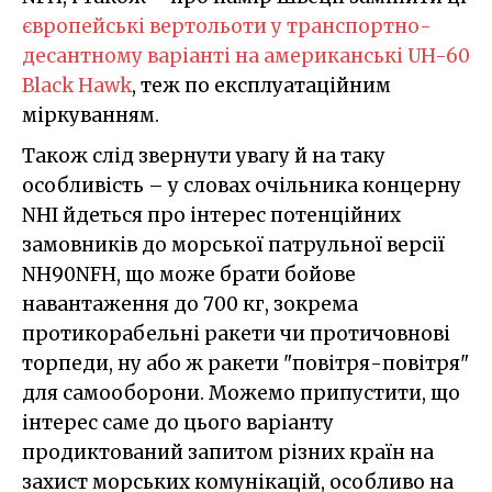
європейські вертольоти у транспортно-
десантному варіанті на американські UH-60
Black Hawk
, теж по експлуатаційним
міркуванням.
Також слід звернути увагу й на таку
особливість – у словах очільника концерну
NHI йдеться про інтерес потенційних
замовників до морської патрульної версії
NH90NFH, що може брати бойове
навантаження до 700 кг, зокрема
протикорабельні ракети чи протичовнові
торпеди, ну або ж ракети "повітря-повітря"
для самооборони. Можемо припустити, що
інтерес саме до цього варіанту
продиктований запитом різних країн на
захист морських комунікацій, особливо на