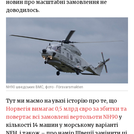
новин про масштабні замовлення не
доводилось.
NH90 шведських ВМС, фото - Försvarsmakten
Тут ми маємо на увазі історію про те, що
Норвегія вимагає 0,5 млрд євро за збитки та
повертає всі замовлені вертольоти NH90
у
кількості 14 машин у морському варіанті
NFH, і також – про намір Швеції замінити ці