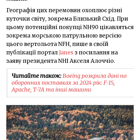
Географія цих перемовин охоплює різні
куточки світу, зокрема Близький Схід. При
цьому потенційні покупці NH90 цікавляться
зокрема морською патрульною версією
цього вертольота NFH, пише в своїй
публікації портал
Janes
з посилання на
заяву президента NHI Акселя Алоччіо.
Читайте також:
Boeing розкрила дані по
оборонних поставках за 2024 рік: F-15,
Apache, T-7A та інші машини