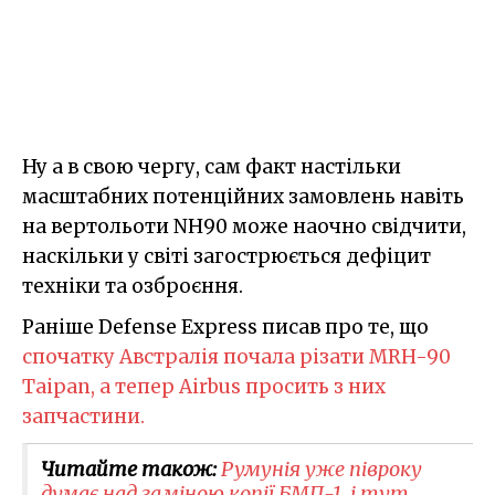
Ну а в свою чергу, сам факт настільки
масштабних потенційних замовлень навіть
на вертольоти NH90 може наочно свідчити,
наскільки у світі загострюється дефіцит
техніки та озброєння.
Раніше Defense Express писав про те, що
спочатку Австралія почала різати MRH-90
Taipan, а тепер Airbus просить з них
запчастини.
Читайте також:
Румунія уже півроку
думає над заміною копії БМП-1, і тут