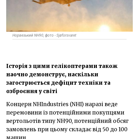
Норвезький NH90, фото - Sjøforsvaret
Історія з цими гелікоптерами також
наочно демонструє, наскільки
загострюється дефіцит техніки та
озброєння у світі
Концерн NHIndustries (NHI) наразі веде
перемовини із потенційними покупцями
вертольотів типу NH90, потенційний обсяг
замовлень при цьому складає від 50 до 100
машин.