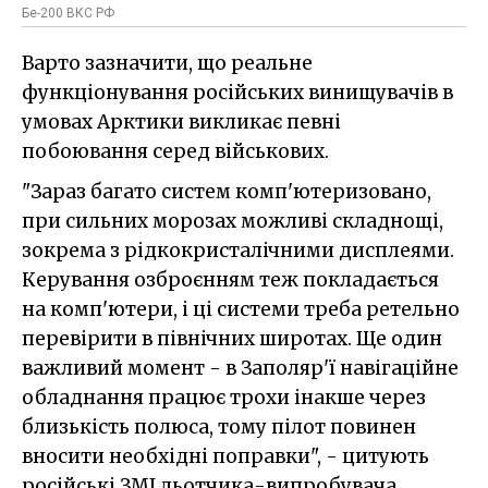
Бе-200 ВКС РФ
Варто зазначити, що реальне
функціонування російських винищувачів в
умовах Арктики викликає певні
побоювання серед військових.
"Зараз багато систем комп'ютеризовано,
при сильних морозах можливі складнощі,
зокрема з рідкокристалічними дисплеями.
Керування озброєнням теж покладається
на комп'ютери, і ці системи треба ретельно
перевірити в північних широтах. Ще один
важливий момент - в Заполяр'ї навігаційне
обладнання працює трохи інакше через
близькість полюса, тому пілот повинен
вносити необхідні поправки", - цитують
російські ЗМІ льотчика-випробувача