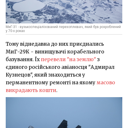
МиГ-31 - вузькоспеціалізований перехоплювач, який був розроблений
у 70-х роках
Тому віднедавна до них приєднались
МиГ-29К - винищувачі корабельного
базування. Їх
перевели "на землю"
з
єдиного російського авіаносця "Адмирал
Кузнецов", який знаходиться у
перманентному ремонті на якому
масово
викрадають кошти
.