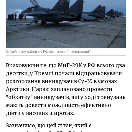
Корабельну авіацію у РФ остаточно "приземлили"
Враховуючи те, що МиГ-29К у РФ всього два
десятки, у Кремлі почали відпрацьовувати
розгортання винищувачів Су-35 в умовах
Арктики. Наразі заплановано провести
"обкатку" винищувачів, які у ході тренувань
мають довести можливість ефективно
діяти у високих широтах.
Зазначимо, що цей літак, який є