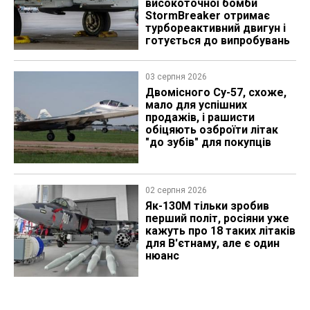
високоточної бомби
StormBreaker отримає
турбореактивний двигун і
готується до випробувань
03 серпня 2026
Двомісного Су-57, схоже,
мало для успішних
продажів, і рашисти
обіцяють озброїти літак
"до зубів" для покупців
02 серпня 2026
Як-130М тільки зробив
перший політ, росіяни уже
кажуть про 18 таких літаків
для В'єтнаму, але є один
нюанс