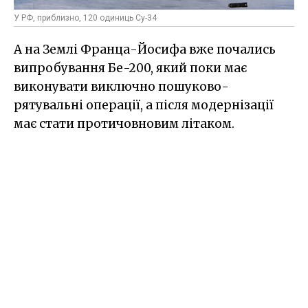
У РФ, приблизно, 120 одиниць Су-34
А на Землі Франца-Йосифа вже почались
випробування Бе-200, який поки має
виконувати виключно пошуково-
рятувальні операції, а після модернізації
має стати протичовновим літаком.