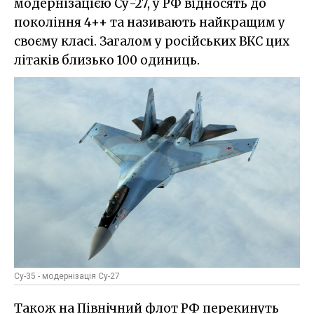
модернізацією Су-27, у РФ відносять до
покоління 4++ та називають найкращим у
своєму класі. Загалом у російських ВКС цих
літаків близько 100 одиниць.
Су-35 - модернізація Су-27
Також на Північний флот РФ перекинуть