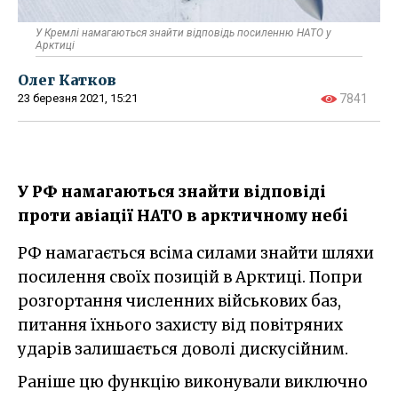
У Кремлі намагаються знайти відповідь посиленню НАТО у
Арктиці
Олег Катков
23 березня 2021, 15:21
7841
У РФ намагаються знайти відповіді
проти авіації НАТО в арктичному небі
РФ намагається всіма силами знайти шляхи
посилення своїх позицій в Арктиці. Попри
розгортання численних військових баз,
питання їхнього захисту від повітряних
ударів залишається доволі дискусійним.
Раніше цю функцію виконували виключно