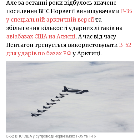
Але за останні роки відбулось значене
посилення ВПС Норвегії винищувачами
F-35
у спеціальній арктичній версії
та
збільшення кількості ударних літаків на
авіабазах США на Алясці
. А час від часу
Пентагон тренується використовувати
B-52
для ударів по базах РФ
у Арктиці.
B-52 ВПС США у супроводі норвезьких F-35 та F-16